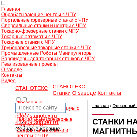
Главная
Обрабатывающие центры с ЧПУ
Портальные фрезерные станки с ЧПУ
Сверлильные станки и центры с ЧПУ
Токарно-фрезерные станки с ЧПУ
Токарные автоматы с ЧПУ
Токарные станки с ЧПУ
Трубонарезные токарные станки с ЧПУ
Промышленные Роботы Манипуляторы
Барфидеры для токарных станков с ЧПУ
Реализованные проекты
О заводе
Контакты
Видео
СТАНОТЕКС
СТАНОТЕКС
Станки
О заводе
Контакты
Фрезерные
Главная
/
Фрезерный 
обрабатывающие центры с
ЧПУ
info@stanotex.ru
Портальные фрезерные
СТАНКИ Н
+7 909 308-96-01
0
станки с ЧПУ
Сейчас в корзине:
МАГНИТНЫ
Сверлильные станки и
центры с ЧПУ