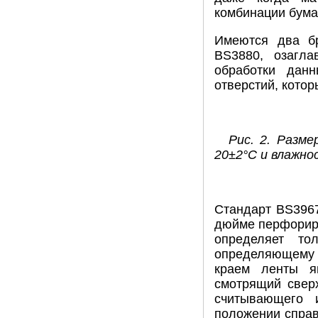
комбинации бумаг
Имеются два бр
BS3880, озагл
обработки дан
отверстий, котор
Рис. 2. Разм
20±2°C и влажно
Стандарт BS396
дюйме перфориро
определяет то
определяющему 
краем ленты я
смотрящий сверх
считывающего 
положении справо