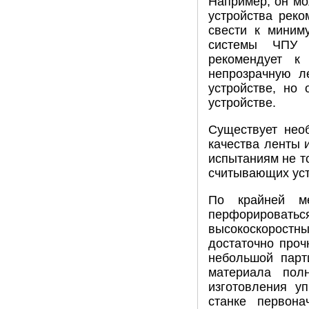
Например, он мо
устройства реко
свести к миним
системы ЧПУ (
рекомендует к
непрозрачную л
устройстве, но
устройстве.
Существует необ
качества ленты 
испытаниям не т
считывающих устр
По крайней м
перфорироват
высокоскорост
достаточно проч
небольшой парт
материала пол
изготовления у
станке первон