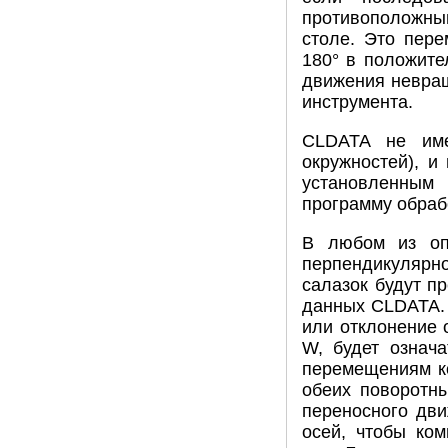
противоположны
столе. Это пер
180° в положите
движения невращ
инструмента.
CLDATA не име
окружностей), и
установленным 
программу обрабо
В любом из оп
перпендикулярн
салазок будут пр
данных CLDATA. 
или отклонение 
W, будет означ
перемещениям ко
обеих поворотны
переносного дви
осей, чтобы ко