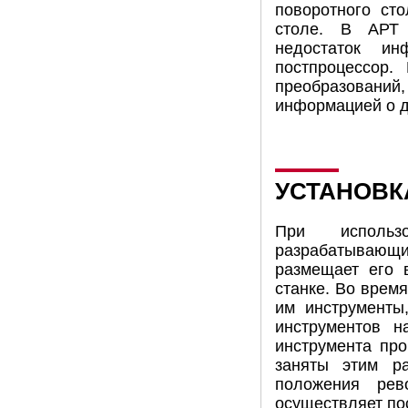
поворотного ст
столе. В АРТ 
недостаток ин
постпроцессор.
преобразований,
информацией о д
УСТАНОВК
При использо
разрабатывающий
размещает его 
станке. Во врем
им инструменты
инструментов н
инструмента про
заняты этим р
положения рев
осуществляет по