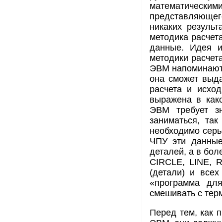
математическ
представляющего
никаких результ
методика расчет
данные. Идея и
методики расчета
ЭВМ напоминают 
она сможет выда
расчета и исхо
выражена в как
ЭВМ требует з
заниматься, та
необходимо серь
ЧПУ эти данные
деталей, а в бол
CIRCLE, LINE, R
(детали) и всех
«программа для
смешивать с тер
Перед тем, как 