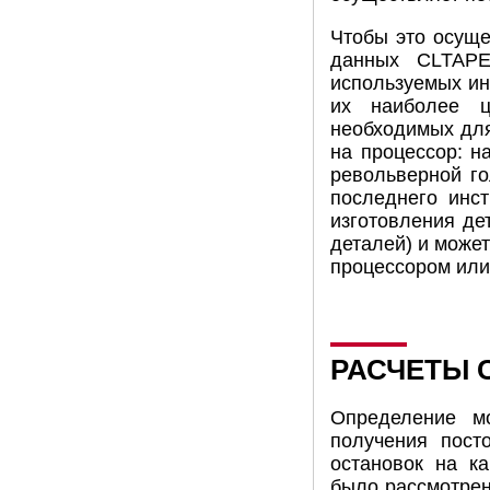
Чтобы это осуще
данных CLTAPE
используемых инс
их наиболее ц
необходимых для
на процессор: н
револьверной го
последнего инс
изготовления де
деталей) и може
процессором или
РАСЧЕТЫ 
Определение м
получения пост
остановок на к
было рассмотрен