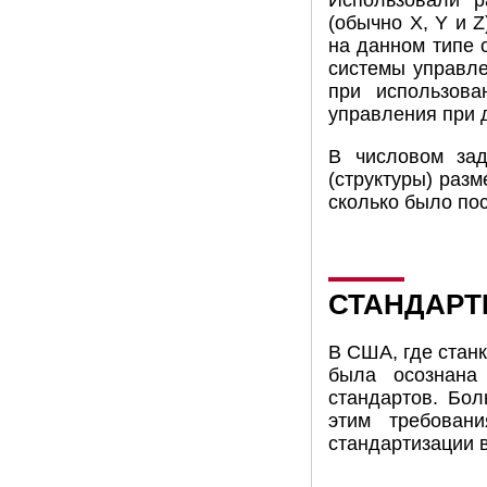
Использовали р
(обычно X, Y и 
на данном типе 
системы управле
при использов
управления при д
В числовом зад
(структуры) раз
сколько было по
СТАНДАРТ
В США, где станк
была осознана
стандартов. Бо
этим требован
стандартизации 