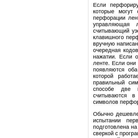
Если перфориру
которые могут 
перфорации лен
управляющая 
считывающий уз
клавишного перф
вручную написан
очередная кодо
нажатии. Если 
ленте. Если они
появляются оба
которой работа
правильный сим
способе две 
считываются в
символов перфор
Обычно дешевле 
испытании пер
подготовлена на
сверкой с прогр