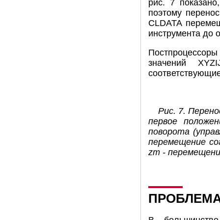
рис. 7 показано
поэтому перенос
CLDATA перемеще
инструмента до о
Постпроцессоры 
значений XYZ
соответствующие
Рис. 7. Перен
первое положе
поворота (управл
перемещение сог
zm - перемещение
ПРОБЛЕМА