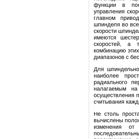
функции в пос
управления скор
главном привод
шпинделя во все
скорости шпинде
имеются шестер
скоростей, а 
комбинацию этих
диапазонов с бе
Для шпиндельно
наиболее прос
радиального пе
налагаемым на
осуществления п
считывания кажд
Не столь прост
вычислены полож
изменения от
последовательн