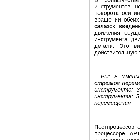
В большинстве
инструментов н
поворота оси и
вращении обеих
салазок введе
движения осуще
инструмента дв
детали. Это 
действительную 
Рис. 8. Умен
отрезков перем
инструмента; 3
инструмента; 5
перемещения
Постпроцессор о
процессоре АРТ