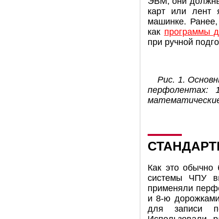
ЭВМ, они должн
карт или лент 
машинке. Ранее,
как
программы д
при ручной подго
Рис. 1. Осно
перфолентах: 
математические 
СТАНДАРТ
Как это обычно 
системы ЧПУ вн
применяли перфо
и 8-ю дорожками
для записи п