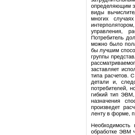
определяющим эк
виды вычислите
многих случая
интерполятором,
управления, р
Потребитель до
можно было пола
бы лучшим спосо
группы представ
рассматриваемого
заставляет испо
типа расчетов. 
детали и, след
потребителей, н
гибкий тип ЭВМ
назначения сп
произведет рас
ленту в форме, п
Необходимость
обработке ЭВМ ч