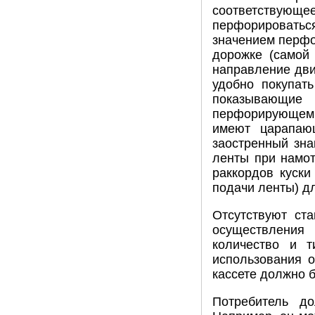
соответствующ
перфорироваться
значением перфор
дорожке (самой 
направление дви
удобно покупат
показывающие
перфорирующем 
имеют царапающ
заостренный зна
ленты при намот
раккордов куски
подачи ленты) д
Отсутствуют ст
осуществления
количество и 
использования о
кассете должно б
Потребитель д