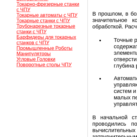
Токарно-фрезерные станки
с ЧПУ
В прошлом, в бо
Токарные автоматы с ЧПУ
значительное к
Токарные станки с ЧПУ
Трубонарезные токарные
обработкой. Расч
станки с ЧПУ
Барфидеры для токарных
Точные 
станков с ЧПУ
содержат
Промышленные Роботы
элемент
Манипуляторы
отверсти
Угловые Головки
Поворотные столы ЧПУ
глубина 
Автомати
управляю
систем и
малых пе
управлят
В начальной ст
проводились п
вычислительных 
затруднительн