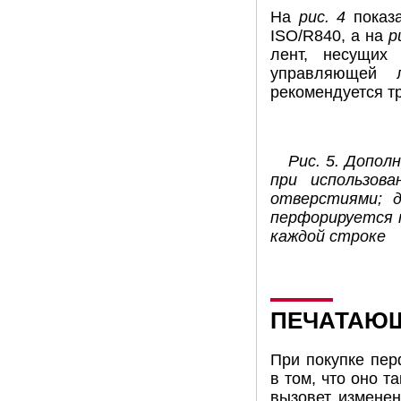
На
рис. 4
показа
ISO/R840, a на
р
лент, несущих
управляющей 
рекомендуется т
Рис. 5. Допол
при использов
отверстиями; 
перфорируется 
каждой строке
ПЕЧАТАЮЩ
При покупке пер
в том, что оно 
вызовет изменен