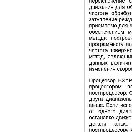
переключение с
движения для об
чистоте обрабо
затупление режущ
приемлемо для ч
обеспечением м
метода построе
программисту в
чистота поверхн
метод, являющий
данных величин
изменения скоро
Процессор ЕХАРТ
процессором в
постпроцессор. 
друга диапазоны
выше. Если испо
от одного диап
остановке движе
детали только
постпроцессору 