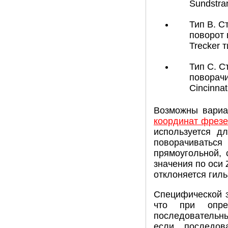
Sundstra
Тип B. С
поворот 
Trecker т
Тип C. С
поворачи
Cincinnat
Возможны вариа
координат фрезе
используется д
поворачиваться
прямоугольной, 
значения по оси 
отклоняется гил
Специфической з
что при опре
последовательны
если последов