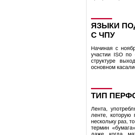
ЯЗЫКИ ПО
С ЧПУ
Начиная с ноябр
участии ISO по
структуре вых
основном касали
ТИП ПЕРФ
Лента, употреб
ленте, которую 
нескольку раз, 
термин «бумага
даже когда ма