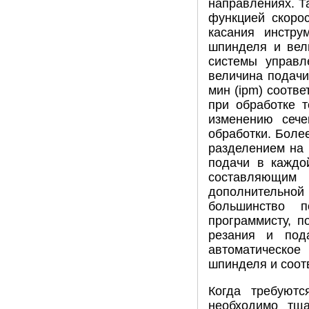
направлениях. Та
функцией скоро
касания инстру
шпинделя и вел
системы управл
величина подачи
мин (ipm) соотв
при обработке т
изменению сече
обработки. Боле
разделением на 
подачи в каждо
составляющим п
дополнительно
большинство п
программисту, п
резания и под
автоматическое
шпинделя и соот
Когда требуютс
необходимо тщ