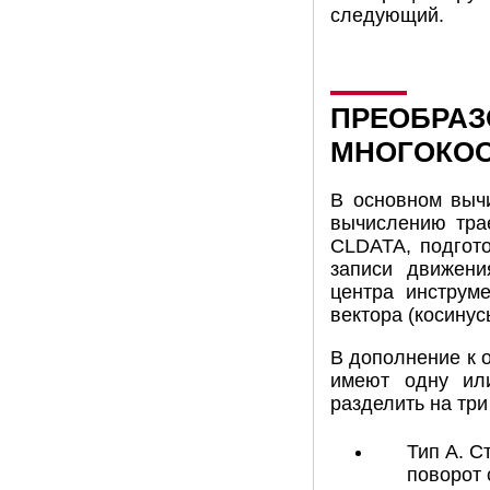
следующий.
ПРЕОБРАЗ
МНОГОКОО
В основном выч
вычислению тра
CLDATA, подгот
записи движени
центра инструм
вектора (косинус
В дополнение к 
имеют одну ил
разделить на три
Тип A. С
поворот 