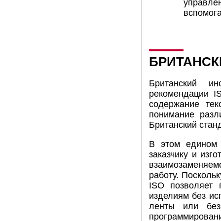
управлен
вспомога
БРИТАНСК
Британский ин
рекомендации I
содержание тек
понимание разл
Британский стан
В этом едином 
заказчику и изг
взаимозаменяем
работу. Посколь
ISO позволяет 
изделиям без ис
ленты или без
программирован