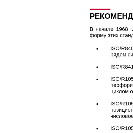
РЕКОМЕНД
В начале 1968 г
форму этих стан
ISO/R840
рядом с
ISO/R841
ISO/R105
перфорир
циклом о
ISO/R105
позицион
числовое
ISO/R105