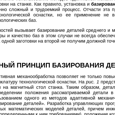
вки на станке. Как правило, установка и
базирова
чно сложный и трудоемкий процесс. Отчасти эта 
хнологической оснастки, но ее применение не в
ологических баз.
остей вызывает базирование деталей среднего и м
ры и качество баз в этом случаи не всегда обеспеч
 одной заготовки на второй не получим должной точн
НЫЙ ПРИНЦИП БАЗИРОВАНИЯ Д
птивная механообработка позволяет не только повыс
клатуру технологической оснастки. На
рис. 1
предст
 на магнитный стол станка. Таким образом, дета
ределении положения рассматриваемой детали в 
ьзованием одного из методов адаптивной механич
зирование деталей». Разработка управляющих прог
ных математических моделей деталей, причем инж
 определенными к ним требованиями), положение к