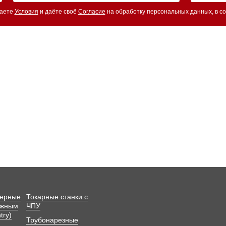
маете
Условия
и даёте своё
Согласие
на обработку персональных данных, в со
зерные
Токарные станки с
ижным
ЧПУ
try)
Трубонарезные