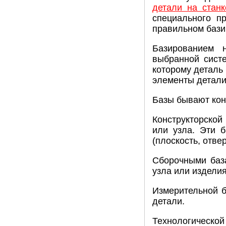
детали на станк
специального п
правильном бази
Базированием н
выбранной сист
которому деталь
элементы детали
Базы бывают кон
Конструкторской
или узла. Эти 
(плоскость, отве
Сборочными баз
узла или изделия
Измерительной б
детали.
Технологической