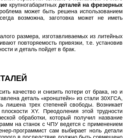
ние
крупногабаритных
деталей на фрезерных
проблема может быть решена использованием
сегда возможна, заготовка может не иметь
алого размера, изготавливаемых из литейных
ивают повторяемость привязки, т.е. установив
ости и деталь пойдет в брак.
ЕТАЛЕЙ
ить качество и снизить потери от брака, но и
авлена деталь «кронштейн» из стали 30ХГСА,
ль лишена трех степеней свободы. Возникает
плоскости XY. Преодоления этой трудности
еской обработки, который получил название
рамм на станок с ЧПУ ведется с применением
енер-программист сам выбирает ноль детали
оторого в последствие должно быть совмещено