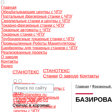
Главная
Обрабатывающие центры с ЧПУ
Портальные фрезерные станки с ЧПУ
Сверлильные станки и центры с ЧПУ
Токарно-фрезерные станки с ЧПУ
Токарные автоматы с ЧПУ
Токарные станки с ЧПУ
Трубонарезные токарные станки с ЧПУ
Промышленные Роботы Манипуляторы
Барфидеры для токарных станков с ЧПУ
Реализованные проекты
О заводе
Контакты
Видео
СТАНОТЕКС
СТАНОТЕКС
Станки
О заводе
Контакты
Фрезерные
Главная
/
Фрезерный 
обрабатывающие центры с
ЧПУ
info@stanotex.ru
Портальные фрезерные
БАЗИРОВА
+7 909 308-96-01
0
станки с ЧПУ
Сейчас в корзине:
Сверлильные станки и
центры с ЧПУ