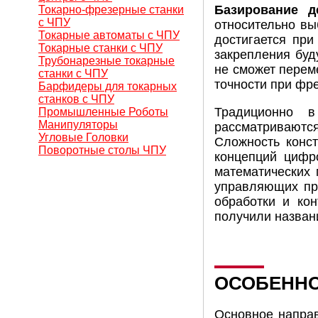
Базирование д
Токарно-фрезерные станки
с ЧПУ
относительно вы
Токарные автоматы с ЧПУ
достигается при
Токарные станки с ЧПУ
закрепления буд
Трубонарезные токарные
не сможет перем
станки с ЧПУ
точности при фр
Барфидеры для токарных
станков с ЧПУ
Традиционно в
Промышленные Роботы
Манипуляторы
рассматриваются
Угловые Головки
Сложность конст
Поворотные столы ЧПУ
концепций цифр
математических 
управляющих про
обработки и ко
получили назван
ОСОБЕННО
Основное направ