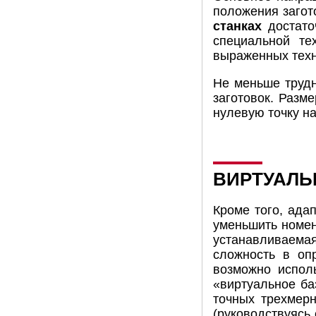
положения загото
станках
достато
специальной те
выраженных техн
Не меньше трудн
заготовок. Разме
нулевую точку на
ВИРТУАЛЬ
Кроме того, ада
уменьшить номен
устанавливаемая
сложность в оп
возможно испол
«виртуальное ба
точных трехмер
(руководствуясь