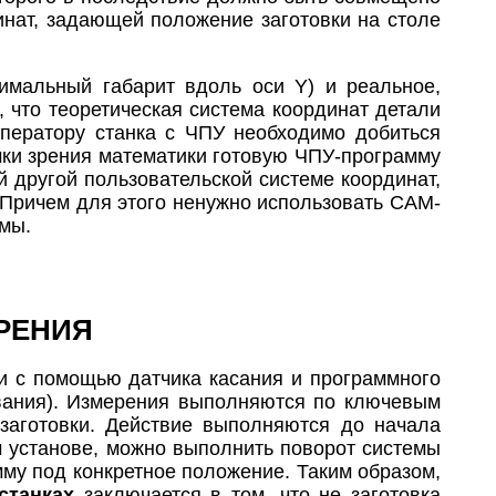
динат, задающей положение заготовки на столе
имальный габарит вдоль оси Y) и реальное,
, что теоретическая система координат детали
ператору станка с ЧПУ необходимо добиться
очки зрения математики готовую ЧПУ-программу
й другой пользовательской системе координат,
 Причем для этого ненужно использовать САМ-
мы.
РЕНИЯ
и с помощью датчика касания и программного
ования). Измерения выполняются по ключевым
заготовки. Действие выполняются до начала
м установе, можно выполнить поворот системы
мму под конкретное положение. Таким образом,
станках
заключается в том, что не заготовка