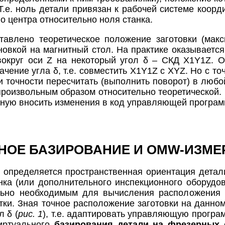
 Т.е. ноль детали привязан к рабочей системе коор
 центра относительно ноля станка.
авлено теоретическое положение заготовки (макс
новкой на магнитный стол. На практике оказывается
округ оси Z на некоторый угол δ – СКД X1Y1Z. О
чение угла δ, т.е. совместить X1Y1Z с XYZ. Но с т
и точности пересчитать (выполнить поворот) в любо
роизвольным образом относительно теоретической.
чную вносить изменения в код управляющей програм
НОЕ БАЗИРОВАНИЕ И OMW-ИЗМЕ
 определяется пространственная ориентация детал
нка (или дополнительного инспекционного оборуд
льно необходимым для вычисления расположения 
тки. Зная точное расположение заготовки на данно
л δ (
рис. 1
), т.е. адаптировать управляющую програ
виртуального
базирования детали на фрезерных 