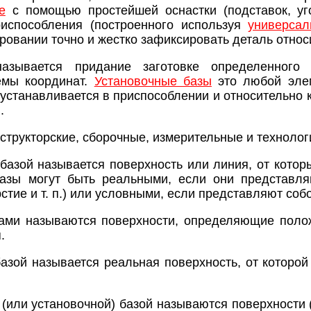
е
с помощью простейшей оснастки (подставок, уго
риспособления (построенного используя
универсал
ровании точно и жестко зафиксировать деталь относ
азывается придание заготовке определенного 
емы координат.
Установочные базы
это любой элеме
 устанавливается в приспособлении и относительно 
.
структорские, сборочные, измерительные и технолог
 базой называется поверхность или линия, от кото
базы могут быть реальными, если они представл
рстие и т. п.) или условными, если представляют соб
ами называются поверхности, определяющие полож
.
азой называется реальная поверхность, от которо
 (или установочной) базой называются поверхности 