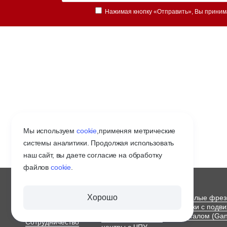
Нажимая кнопку «Отправить», Вы прини
Мы используем
cookie
,
применяя метрические
системы аналитики. Продолжая использовать
наш сайт, вы даете согласие на обработку
файлов
cookie
.
О ЗАВОДЕ
СТАНКИ С ЧПУ
Хорошо
Тяжелые фре
ПО МЕТАЛЛУ
станки с подв
Оплата и доставка
порталом (Gan
Обрабатывающие
Сотрудничество