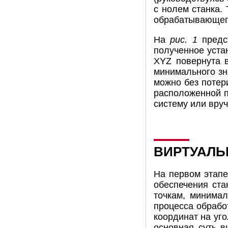
с нолем станка.
обрабатывающего
На
рис. 1
предст
полученное уста
XYZ повернута в
минимального зна
можно без потер
расположенной п
систему или вру
ВИРТУАЛЬ
На первом этапе
обеспечения ста
точкам, минима
процесса обрабо
координат на уго
основная суть 