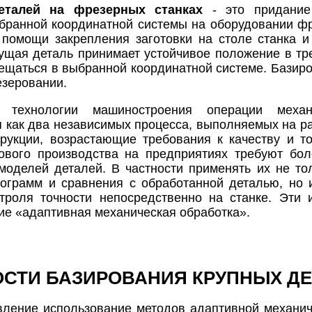
еталей на фрезерных станках
- это придание
бранной координатной системы на оборудовании ф
 помощи закрепления заготовки на столе станка и
ущая деталь принимает устойчивое положение в тре
ещаться в выбранной координатной системе. Базир
езеровании.
 технологии машиностроения операции механ
 как два независимых процесса, выполняемых на раз
рукции, возрастающие требования к качеству и т
ового производства на предприятиях требуют бо
моделей деталей. В частности применять их не то
грамм и сравнения с обработанной деталью, но и
нтроля точности непосредственно на станке. Эти
ие «адаптивная механическая обработка».
СТИ БАЗИРОВАНИЯ КРУПНЫХ ДЕ
ление использование методов адаптивной механиче