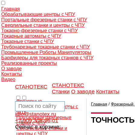
Главная
Обрабатывающие центры с ЧПУ
Портальные фрезерные станки с ЧПУ
Сверлильные станки и центры с ЧПУ
Токарно-фрезерные станки с ЧПУ
Токарные автоматы с ЧПУ
Токарные станки с ЧПУ
Трубонарезные токарные станки с ЧПУ
Промышленные Роботы Манипуляторы
Барфидеры для токарных станков с ЧПУ
Реализованные проекты
О заводе
Контакты
Видео
СТАНОТЕКС
СТАНОТЕКС
Станки
О заводе
Контакты
Фрезерные
Главная
/
Фрезерный 
обрабатывающие центры с
ЧПУ
info@stanotex.ru
Портальные фрезерные
ТОЧНОСТЬ
+7 909 308-96-01
0
станки с ЧПУ
Сейчас в корзине:
Сверлильные станки и
центры с ЧПУ