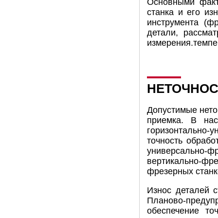
Основными факт
станка и его из
инструмента (фр
детали, рассма
измерения.темпер
НЕТОЧНОС
Допустимые нето
приемка. В на
горизонтально-
точность обрабо
универсально-ф
вертикально-фр
фрезерных станк
Износ деталей с
Планово-преду
обеспечение то