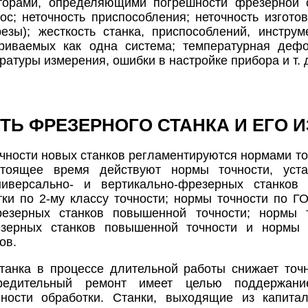
орами, определяющими погрешности фрезерной об
нос; неточность приспособления; неточность изгото
езы); жесткость станка, приспособлений, инстру
триваемых как одна система; температурная деф
атуры измерения, ошибки в настройке прибора и т. д
ТЬ ФРЕЗЕРНОГО СТАНКА И ЕГО 
чности новых станков регламентируются нормами точ
стоящее время действуют нормы точности, уст
универсально- и вертикально-фрезерных станков
тки по 2-му классу точности; нормы точности по Г
резерных станков повышенной точности; нормы 
езерных станков повышенной точности и нормы 
ов.
танка в процессе длительной работы снижает точн
предительный ремонт имеет целью поддержани
чности обработки. Станки, выходящие из капита