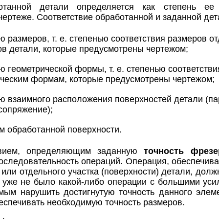
отанной детали определяется как степень ее 
чертеже. Соответствие обработанной и заданной дет
ю размеров, т. е. степенью соответствия размеров 
в детали, которые предусмотрены чертежом;
ю геометрической формы, т. е. степенью соответстви
ическим формам, которые предусмотрены чертежом;
ю взаимного расположения поверхностей детали (па
сопряжение);
м обработанной поверхности.
вием, определяющим заданную
точность фрезе
. последовательность операций. Операция, обеспечи
или отдельного участка (поверхности) детали, долж
 уже не было какой-либо операции с большими ус
мым нарушить достигнутую точность данного элеме
беспечивать необходимую точность размеров.