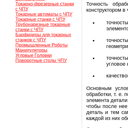
Точность обраб
Токарно-фрезерные станки
с ЧПУ
конструктором в 
Токарные автоматы с ЧПУ
Токарные станки с ЧПУ
точность
Трубонарезные токарные
элементо
станки с ЧПУ
Барфидеры для токарных
станков с ЧПУ
точность
Промышленные Роботы
геометр
Манипуляторы
Угловые Головки
точность
Поворотные столы ЧПУ
угловое 
качество
Основным усло
обработки, т. е
элемента детали 
чтобы после нее
деталь и тем са
каждой из них о