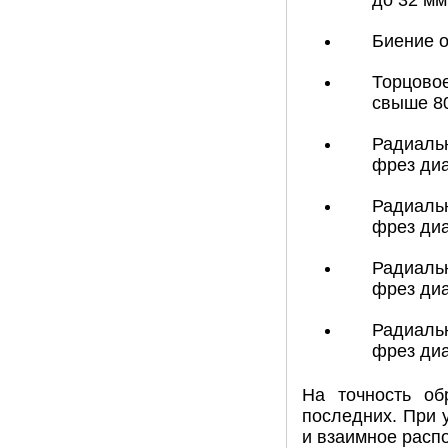
до 32 мм
Биение о
Торцовое
свыше 80
Радиальн
фрез диа
Радиальн
фрез диа
Радиальн
фрез диа
Радиальн
фрез диа
На точность об
последних. При 
и взаимное расп