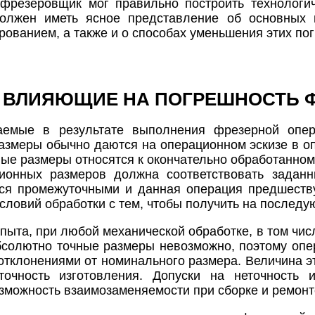
фрезеровщик мог правильно построить технологич
должен иметь ясное представление об основных 
рованием, а также и о способах уменьшения этих по
 ВЛИЯЮЩИЕ НА ПОГРЕШНОСТЬ 
аемые в результате выполнения фрезерной опер
змеры обычно даются на операционном эскизе в оп
ые размеры относятся к окончательно обработанному
ционных размеров должна соответствовать задан
ся промежуточными и данная операция предшеству
условий обработки с тем, чтобы получить на послед
 опыта, при любой механической обработке, в том чи
абсолютно точные размеры невозможно, поэтому опе
 отклонениями от номинального размера. Величина э
точность изготовления. Допуски на неточность 
зможность взаимозаменяемости при сборке и ремонт