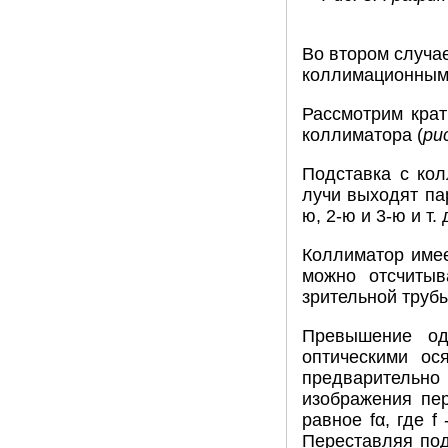
Во втором случа
коллимационным
Рассмотрим крат
коллиматора (
рис
Подставка с кол
лучи выходят па
ю, 2-ю и 3-ю и т
Коллиматор имее
можно отсчитыв
зрительной трубы
Превышение од
оптическими ос
предварительн
изображения пер
равное fα, где f
Переставляя под