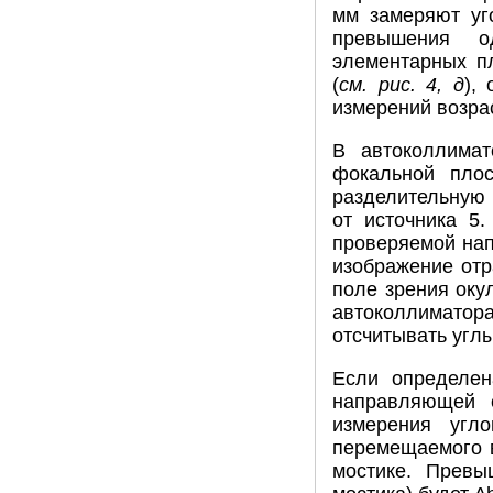
мм замеряют уго
превышения о
элементарных п
(
см. рис. 4, д
),
измерений возра
В автоколлимат
фокальной плос
разделительную 
от источника 5
проверяемой нап
изображение отр
поле зрения окул
автоколлиматора
отсчитывать углы
Если определен
направляющей о
измерения угл
перемещаемого в
мостике. Прев