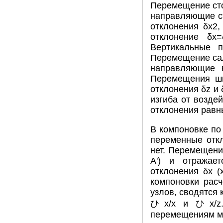
Перемещение сто
направляющие ст
отклонения δx2
отклонение δx
Вертикальные п
Перемещение сал
направляющие в
Перемещения шп
отклонения δz и
изгиба от возде
отклонения равн
В компоновке п
переменные откл
нет. Перемещени
A') и отражае
отклонения δх (
компоновки расч
узлов, сводятся 
ひx/x и ひx/z. 
перемещениям ма