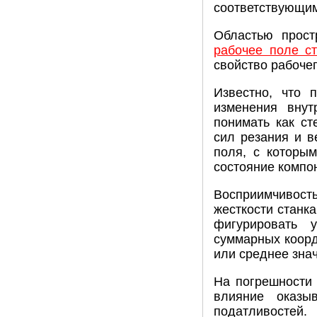
соответствующим
Областью прост
рабочее поле ст
свойство рабочег
Известно, что 
изменения внут
понимать как ст
сил резания и в
поля, с которы
состояние компо
Восприимчивост
жесткости станк
фигурировать 
суммарных коорд
или среднее зна
На погрешности 
влияние оказы
податливостей.