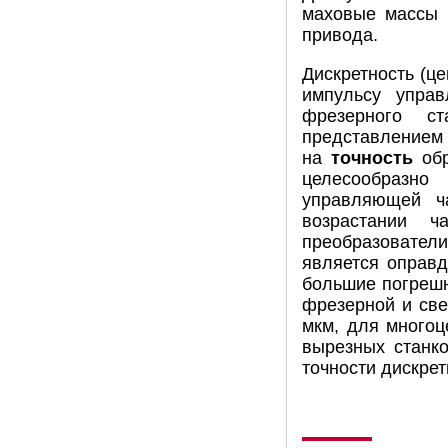
маховые массы 
привода.
Дискретность (ц
импульсу управ
фрезерного с
представлением 
на
точность
об
целесообразно
управляющей ч
возрастании 
преобразовател
является оправд
большие погрешн
фрезерной и све
мкм, для многоц
вырезных станко
точности дискре