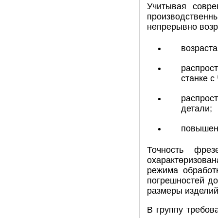
Учитывая совре
производственн
непрерывно возр
возраста
распрос
станке с
распрос
детали;
повышени
Точность фре
охарактөризован
режима обработ
погрешностей до
размеры изделий,
В группу требов