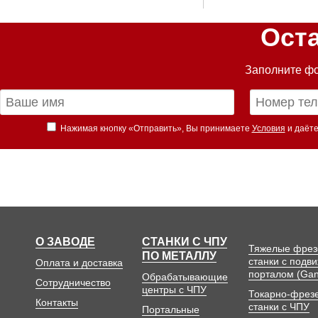
Ост
Заполните фо
Нажимая кнопку «Отправить», Вы принимаете
Условия
и даёте
О ЗАВОДЕ
СТАНКИ С ЧПУ
Тяжелые фре
ПО МЕТАЛЛУ
станки с подв
Оплата и доставка
порталом (Gan
Обрабатывающие
Сотрудничество
центры с ЧПУ
Токарно-фрез
Контакты
станки с ЧПУ
Портальные