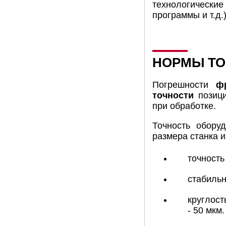
технологические
программы и т.д.
НОРМЫ ТО
Погрешности
ф
точности
позици
при обработке.
Точность обору
размера станка и
точность
стабильн
круглост
- 50 мкм.