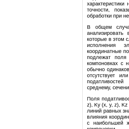
характеристики 
точности, пока
обработки при н
В общем случа
анализировать в
которые в этом 
исполнения э
координатные по
подлежат поля 
компоновках с 
обычно одинаков
отсутствует ил
податливостей
среднему, сечени
Поля податливос
z), Ky (x, y, z),
линий равных зн
влияния координ
с наибольшей ж