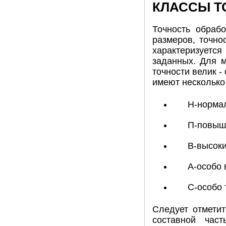
КЛАССЫ Т
Точность обраб
размеров, точно
характеризуется
заданных. Для 
точности велик -
имеют несколько 
Н-норма
П-повыш
В-высоки
А-особо 
С-особо 
Следует отметит
составной час