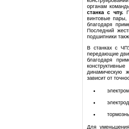
конструировани
органам команд
станка с чпу.
П
винтовые пары, 
благодаря прим
Последний жест
подшипники такж
В станках с ЧП
передающие движ
благодаря при
конструктивные
динамическую ж
зависит от точн
электром
электрод
тормозны
Для уменьшения