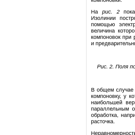
компоновки.
На
рис. 2
пока
Изолинии постр
помощью электр
величина котор
компоновок при 
и предварительн
Рис. 2. Поля 
В общем случае 
компоновку, у к
наибольшей вер
параллельным о
обработка, напр
расточка.
Неравномерност