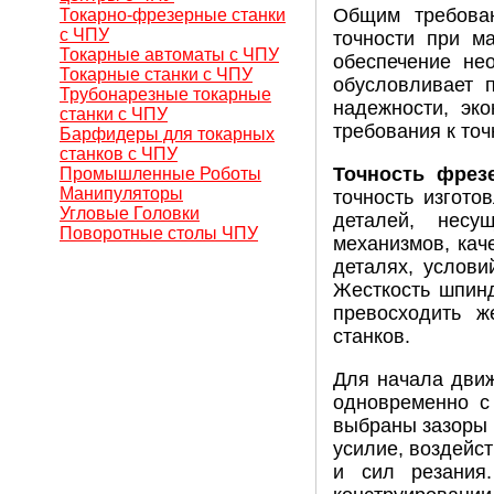
Общим требован
Токарно-фрезерные станки
с ЧПУ
точности при м
Токарные автоматы с ЧПУ
обеспечение нео
Токарные станки с ЧПУ
обусловливает п
Трубонарезные токарные
надежности, эко
станки с ЧПУ
требования к точ
Барфидеры для токарных
станков с ЧПУ
Точность фрез
Промышленные Роботы
Манипуляторы
точность изгото
Угловые Головки
деталей, несу
Поворотные столы ЧПУ
механизмов, каче
деталях, услов
Жесткость шпинд
превосходить ж
станков.
Для начала движ
одновременно с 
выбраны зазоры 
усилие, воздейс
и сил резания