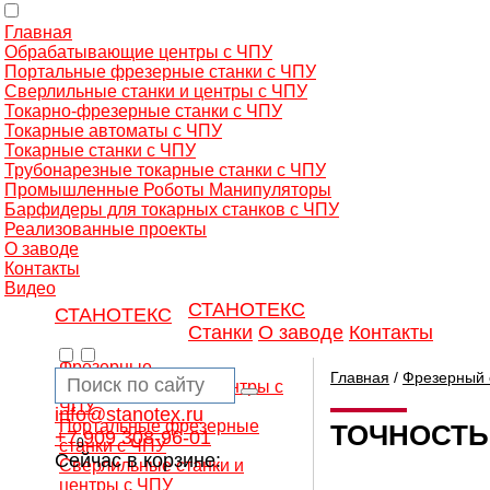
Главная
Обрабатывающие центры с ЧПУ
Портальные фрезерные станки с ЧПУ
Сверлильные станки и центры с ЧПУ
Токарно-фрезерные станки с ЧПУ
Токарные автоматы с ЧПУ
Токарные станки с ЧПУ
Трубонарезные токарные станки с ЧПУ
Промышленные Роботы Манипуляторы
Барфидеры для токарных станков с ЧПУ
Реализованные проекты
О заводе
Контакты
Видео
СТАНОТЕКС
СТАНОТЕКС
Станки
О заводе
Контакты
Фрезерные
Главная
/
Фрезерный 
обрабатывающие центры с
ЧПУ
info@stanotex.ru
Портальные фрезерные
ТОЧНОСТЬ
+7 909 308-96-01
0
станки с ЧПУ
Сейчас в корзине:
Сверлильные станки и
центры с ЧПУ