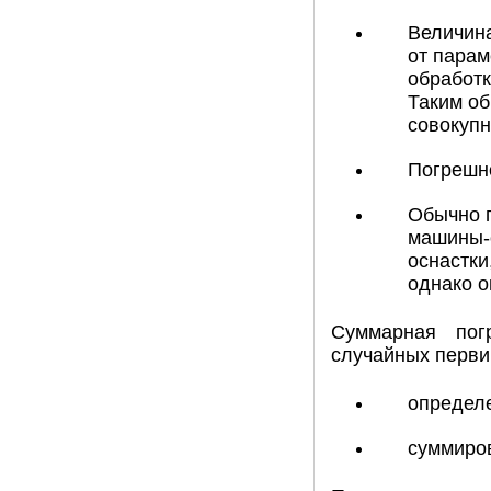
Величина
от парам
обработк
Таким об
совокупн
Погрешно
Обычно п
машины-о
оснастки
однако о
Суммарная пог
случайных перви
определ
суммиро