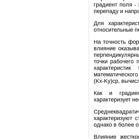
градиент поля -
перепаду и напр
Для характерис
относительные п
На точность фо
влияние оказыва
перпендикулярн
точки рабочего 
характеристик
математического
(Kx-Ky)ср, вычи
Как и градиен
характеризует не
Среднеквадрати
характеризуют с
однако в более 
Влияние жестко