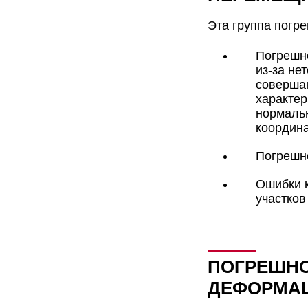
Эта группа погре
Погрешн
из-за не
соверша
характер
нормальн
координа
Погрешн
Ошибки к
участков
ПОГРЕШНО
ДЕФОРМА