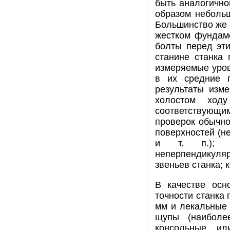
быть аналогично
образом небольш
Большинство же 
жестком фундаме
болты перед эт
станине станка
измеряемые уров
в их средние 
результаты изм
холостом ход
соответствующим
проверок обычно
поверхностей (н
и т. п.); вз
неперпендикуля
звеньев станка;
В качестве осн
точности станка
мм и лекальные 
щупы (наиболе
консольные и