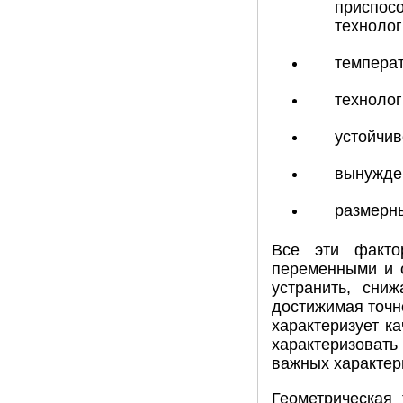
приспосо
технолог
темпера
технолог
устойчив
вынужде
размерны
Все эти факто
переменными и о
устранить, сни
достижимая точн
характеризует ка
характеризовать
важных характер
Геометрическая 