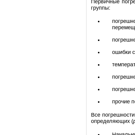
Первичные погр
группы:
погрешно
перемещ
погрешн
ошибки с
темпера
погрешно
погрешно
прочие п
Все погрешности
определяющих (
Начальну