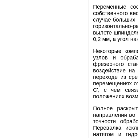
Переменные сос
собственного ве
случае больших 
горизонтально-
вылете шпинделя
0,2 мм, а угол н
Некоторые комп
узлов и обраб
фрезерного ста
воздействие на
переходе из сре
перемещениях от
С', с чем свя
положениях возм
Полное раскры
направлении во 
точности обраб
Перевалка искл
натягом и гидр