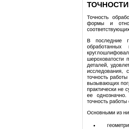
ТОЧНОСТИ
Точность обраб
формы и относ
соответствующих
В последние г
обработанных 
круглошлифоваль
шероховатости 
деталей, удовле
исследования, 
точность работы
вызывающих погр
практически не с
ее однозначно.
точность работы 
Основными из н
геометри