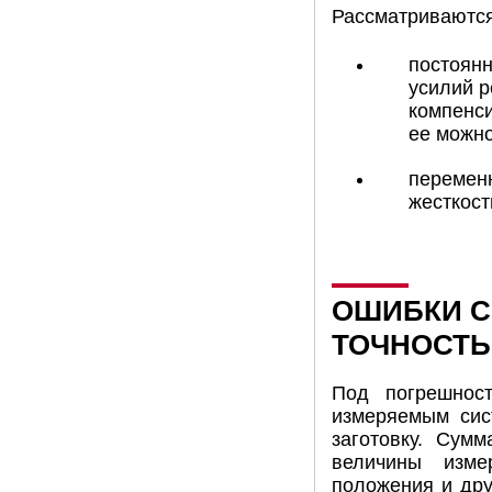
Рассматриваются
постоянн
усилий р
компенси
ее можно
переменн
жесткост
ОШИБКИ С
ТОЧНОСТЬ
Под погрешнос
измеряемым сис
заготовку. Сум
величины изме
положения и дру