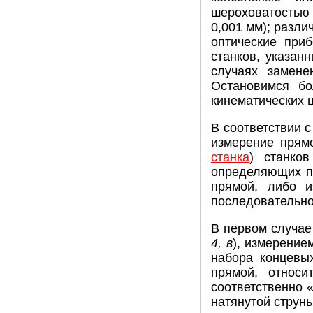
шероховатостью 
0,001 мм); разли
оптические при
станков, указан
случаях замене
Остановимся бо
кинематических ц
В соответствии 
измерение прям
станка
) станко
определяющих п
прямой, либо и
последовательно
В первом случае
4, в
), измерением
набора концевы
прямой, относи
соответственно «
натянутой струны