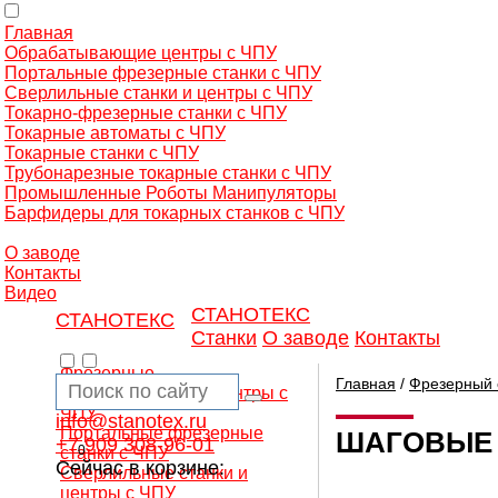
Главная
Обрабатывающие центры с ЧПУ
Портальные фрезерные станки с ЧПУ
Сверлильные станки и центры с ЧПУ
Токарно-фрезерные станки с ЧПУ
Токарные автоматы с ЧПУ
Токарные станки с ЧПУ
Трубонарезные токарные станки с ЧПУ
Промышленные Роботы Манипуляторы
Барфидеры для токарных станков с ЧПУ
О заводе
Контакты
Видео
СТАНОТЕКС
СТАНОТЕКС
Станки
О заводе
Контакты
Фрезерные
Главная
/
Фрезерный 
обрабатывающие центры с
ЧПУ
info@stanotex.ru
Портальные фрезерные
ШАГОВЫЕ 
+7 909 308-96-01
0
станки с ЧПУ
Сейчас в корзине:
Сверлильные станки и
центры с ЧПУ