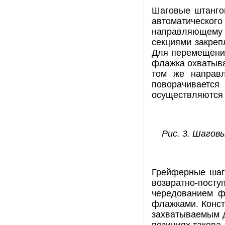
Шаговые штанго
автоматического
направляющему 
секциями закреп
Для перемещения
флажка охватыва
том же направ
поворачивается
осуществляются
Рис. 3. Шаго
Грейферные шаг
возвратно-посту
чередованием ф
флажками. Конст
захватываемым д