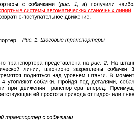
ортеры с собачками (
рис. 1, а
) получили наибо
спортные системы автоматических станочных линий
.
озвратно-поступательное движение.
Рис. 1. Шаговые транспортеры
ого транспортера представлена на
рис. 2
. На штан
тической линии, шарнирно закреплены собачки 
тремятся подняться над уровнем штанги. В момен
 4 утопляют собачки. Пройдя под деталями, соба
ли при движении транспортера вперед. Преимуще
ветствующая ей простота привода от гидро- или пне
ый транспортер с собачками