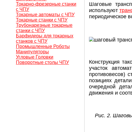
Шаговые трансп
Токарно-фрезерные станки
с ЧПУ
используют
тран
Токарные автоматы с ЧПУ
периодическое в
Токарные станки с ЧПУ
Трубонарезные токарные
станки с ЧПУ
Барфидеры для токарных
станков с ЧПУ
Промышленные Роботы
Манипуляторы
Угловые Головки
Конструкция так
Поворотные столы ЧПУ
участок автома
противовесов) с
позициях детали
очередной дета
движения и соот
Рис. 2. Шагов