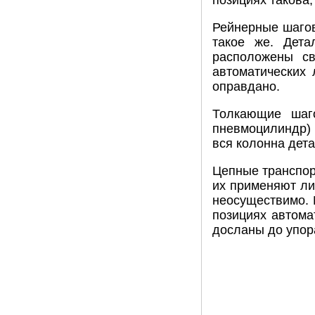
позициях такова,
Рейнерные шагов
такое же. Дет
расположены св
автоматических 
оправдано.
Толкающие шаг
пневмоцилиндр) 
вся колонна дет
Цепные транспор
их применяют ли
неосуществимо. 
позициях автома
досланы до упор