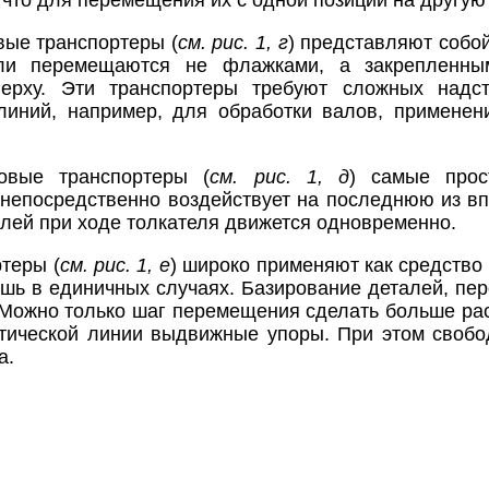
 что для перемещения их с одной позиции на другую
ые транспортеры (
см. рис. 1, г
) представляют собо
али перемещаются не флажками, а закрепленны
ерху. Эти транспортеры требуют сложных надс
линий, например, для обработки валов, применен
овые транспортеры (
см. рис. 1, д
) самые прос
непосредственно воздействует на последнюю из вп
алей при ходе толкателя движется одновременно.
теры (
см. рис. 1, e
) широко применяют как средство
шь в единичных случаях. Базирование деталей, пе
Можно только шаг перемещения сделать больше рас
тической линии выдвижные упоры. При этом свобо
а.