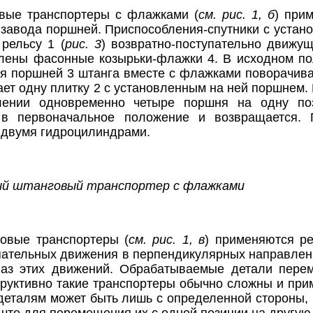
вые транспортеры с флажками (
см. рис. 1, б
) при
 завода поршней. Приспособления-спутники с уста
рельсу 1 (
рис. 3
) возвратно-поступательно движущ
лены фасонные козырьки-флажки 4. В исходном по
 поршней 3 штанга вместе с флажками поворачивае
ет одну плитку 2 с установленным на ней поршнем
лении одновременно четыре поршня на одну по
 в первоначальное положение и возвращается.
 двумя гидроцилиндрами.
вый штанговый транспортер с флажками
овые транспортеры (
см. рис. 1, в
) применяются р
пательных движения в перпендикулярных направления
аз этих движений. Обрабатываемые детали пере
руктивно такие транспортеры обычно сложны и приме
еталям может быть лишь с определенной стороны, 