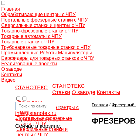
Главная
Обрабатывающие центры с ЧПУ
Портальные фрезерные станки с ЧПУ
Сверлильные станки и центры с ЧПУ
Токарно-фрезерные станки с ЧПУ
Токарные автоматы с ЧПУ
Токарные станки с ЧПУ
Трубонарезные токарные станки с ЧПУ
Промышленные Роботы Манипуляторы
Барфидеры для токарных станков с ЧПУ
Реализованные проекты
О заводе
Контакты
Видео
СТАНОТЕКС
СТАНОТЕКС
Станки
О заводе
Контакты
Фрезерные
Главная
/
Фрезерный 
обрабатывающие центры с
info@stanotex.ru
ЧПУ
Портальные фрезерные
ФРЕЗЕРОВ
+7 909 308-96-01
0
станки с ЧПУ
Сейчас в корзине:
Сверлильные станки и
центры с ЧПУ