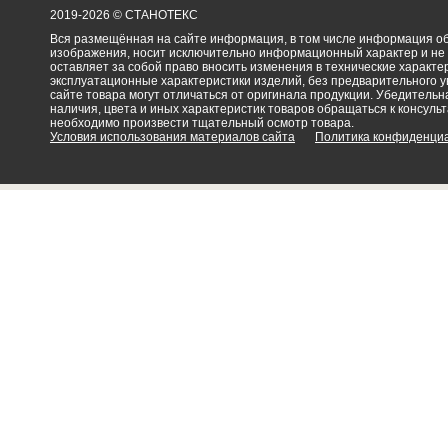
2019-2026 © СТАНОТЕКС
Вся размещённая на сайте информация, в том числе информация об 
изображения, носит исключительно информационный характер и не
оставляет за собой право вносить изменения в технические характ
эксплуатационные характеристики изделий, без предварительного 
сайте товара могут отличаться от оригинала продукции. Убедительна
наличия, цвета и иных характеристик товаров обращаться к консульт
необходимо произвести тщательный осмотр товара.
Условия использования материалов сайта
Политика конфиденци