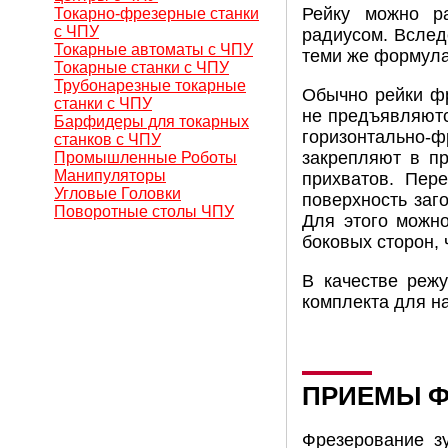
Рейку можно ра
Токарно-фрезерные станки
с ЧПУ
радиусом. Вслед
Токарные автоматы с ЧПУ
теми же формулам
Токарные станки с ЧПУ
Трубонарезные токарные
Обычно рейки фр
станки с ЧПУ
не предъявляютс
Барфидеры для токарных
горизонтально-ф
станков с ЧПУ
закрепляют в п
Промышленные Роботы
Манипуляторы
прихватов. Пер
Угловые Головки
поверхность заго
Поворотные столы ЧПУ
Для этого можно
боковых сторон,
В качестве реж
комплекта для на
ПРИЕМЫ Ф
Фрезерование зу