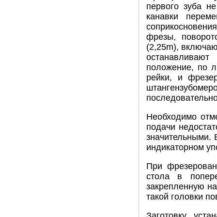
первого зуба н
канавки перем
соприкосновения
фрезы, поворот
(2,25m), включа
останавливают
положение, по л
рейки, и фрезе
штангензубом
последовательно
Необходимо отме
подачи недостат
значительными. 
индикаторном уп
При фрезерован
стола в попере
закрепленную на
такой головки по
Заготовку уста