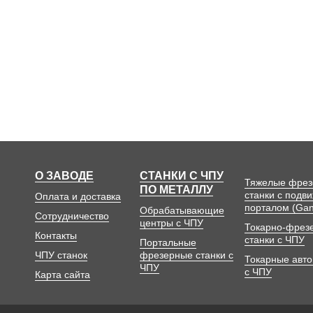
О ЗАВОДЕ
СТАНКИ С ЧПУ
Тяжелые фре
ПО МЕТАЛЛУ
станки с подв
Оплата и доставка
порталом (Gan
Обрабатывающие
Сотрудничество
центры с ЧПУ
Токарно-фрез
Контакты
станки с ЧПУ
Портальные
ЧПУ станок
фрезерные станки с
Токарные авт
ЧПУ
с ЧПУ
Карта сайта