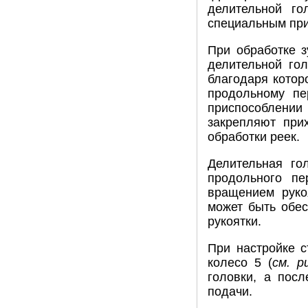
делительной го
специальным пр
При обработке з
делительной го
благодаря котор
продольному пе
приспособлении
закрепляют при
обработки реек.
Делительная го
продольного п
вращением руко
может быть обес
рукоятки.
При настройке с
колесо 5 (
см. р
головки, а посл
подачи.