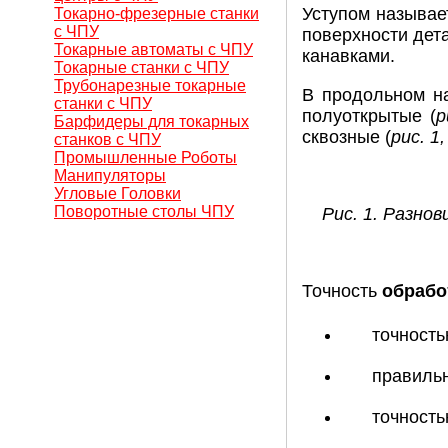
Уступом называет
Токарно-фрезерные станки
с ЧПУ
поверхности дет
Токарные автоматы с ЧПУ
канавками.
Токарные станки с ЧПУ
Трубонарезные токарные
В продольном на
станки с ЧПУ
полуоткрытые (
р
Барфидеры для токарных
сквозные (
рис. 1,
станков с ЧПУ
Промышленные Роботы
Манипуляторы
Угловые Головки
Поворотные столы ЧПУ
Рис. 1. Разнов
Точность
обрабо
точност
правиль
точность