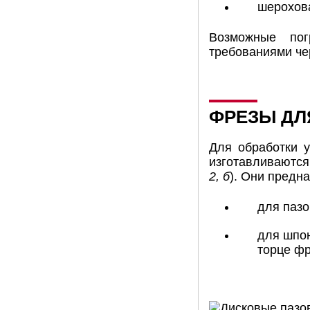
шерохова
Возможные пог
требованиями че
ФРЕЗЫ ДЛ
Для обработки 
изготавливаются
2, б
). Они предн
для пазо
для шпон
торце фр