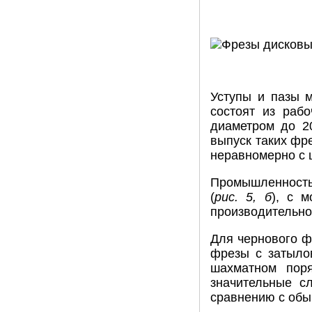
Уступы и пазы 
состоят из раб
диаметром до 2
выпуск таких фр
неравномерно с 
Промышленность
(
рис. 5, б
), с 
производительно
Для чернового ф
фрезы с затыло
шахматном поря
значительные с
сравнению с об