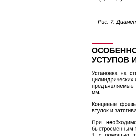
Рис. 7. Диаме
ОСОБЕННО
УСТУПОВ И
Установка на с
цилиндрических 
предъявляемые к
мм.
Концевые фрезы
втулок и затягив
При необходимо
быстросменным п
1 с помощью та