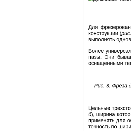
Для фрезерован
конструкции (
рис
выполнять однов
Более универсал
пазы. Они быва
оснащенными тв
Рис. 3. Фреза
Цельные трехсто
б
), ширина кото
применять для о
точность по шир