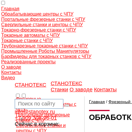
Главная
Обрабатывающие центры с ЧПУ
Портальные фрезерные станки с ЧПУ
Сверлильные станки и центры с ЧПУ
Токарно-фрезерные станки с ЧПУ
Токарные автоматы с ЧПУ
Токарные станки с ЧПУ
Трубонарезные токарные станки с ЧПУ
Промышленные Роботы Манипуляторы
Барфидеры для токарных станков с ЧПУ
Реализованные проекты
О заводе
Контакты
Видео
СТАНОТЕКС
СТАНОТЕКС
Станки
О заводе
Контакты
Фрезерные
Главная
/
Фрезерный 
обрабатывающие центры с
ЧПУ
info@stanotex.ru
Портальные фрезерные
ОБРАБОТК
+7 909 308-96-01
0
станки с ЧПУ
Сейчас в корзине:
Сверлильные станки и
центры с ЧПУ