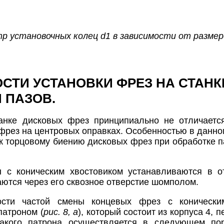
тр установочных колец d1 в зависимости от размер
СТИ УСТАНОВКИ ФРЕЗ НА СТАНК
 ПАЗОВ.
танке дисковых фрез принципиально не отличаетс
фрез на центровых оправках. Особенностью в данно
 торцовому биению дисковых фрез при обработке паз
 с коническим хвостовиком устанавливаются в 
аются через его сквозное отверстие шомполом.
сти частой смены концевых фрез с коническим
атроном (
рис. 8, а
), который состоит из корпуса 4, 
кого патрона осуществляется в следующем поря