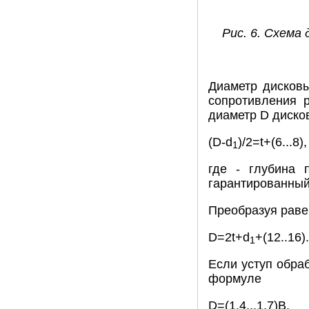
Рис. 6. Схема
Диаметр дисковы
сопротивления 
диаметр D диско
(D-d
)/2=t+(6...8),
1
где - глубина 
гарантированный
Преобразуя раве
D=2t+d
+(12..16).
1
Если уступ обра
формуле
D=(1,4...1,7)В.