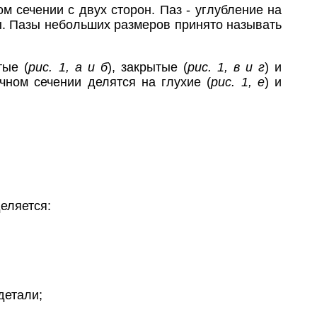
м сечении с двух сторон. Паз - углубление на
ы. Пазы небольших размеров принято называть
тые (
рис. 1, а и б
), закрытые (
рис. 1, в и г
) и
ечном сечении делятся на глухие (
рис. 1, е
) и
еляется:
детали;