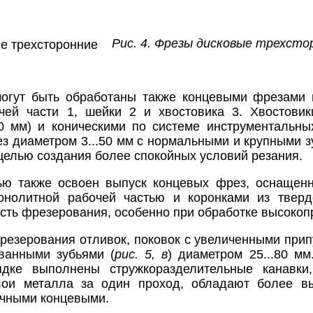
Рис. 4. Фрезы дисковые трехсто
могут быть обработаны также концевыми фрезами 
очей части 1, шейки 2 и хвостовика 3. Хвостов
0 мм) и коническими по системе инструментальны
ез диаметром 3...50 мм с нормальными и крупными з
целью создания более спокойных условий резания.
ю также освоен выпуск концевых фрез, оснащен
монолитной рабочей частью и коронками из твер
сть фрезерования, особенно при обработке высокоп
резерования отливок, поковок с увеличенными при
ванными зубьями (
рис. 5, в
) диаметром 25...80 м
дке выполнены стружкоразделительные канавки
лои металла за один проход, обладают более вы
ычными концевыми.