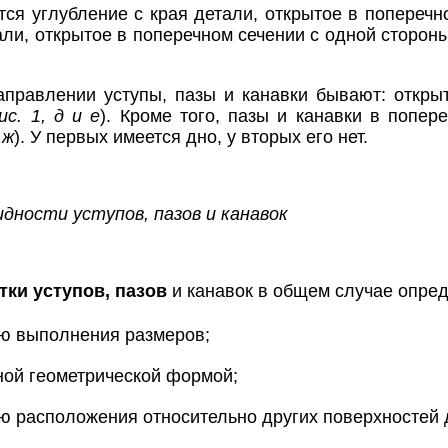
ся углубление с края детали, открытое в поперечно
али, открытое в поперечном сечении с одной сторон
правлении уступы, пазы и канавки бывают: откры
ис. 1, д и е
). Кроме того, пазы и канавки в попер
 ж
). У первых имеется дно, у вторых его нет.
идности уступов, пазов и канавок
тки уступов, пазов
и канавок в общем случае опред
ью выполнения размеров;
ной геометрической формой;
ю расположения относительно других поверхностей 