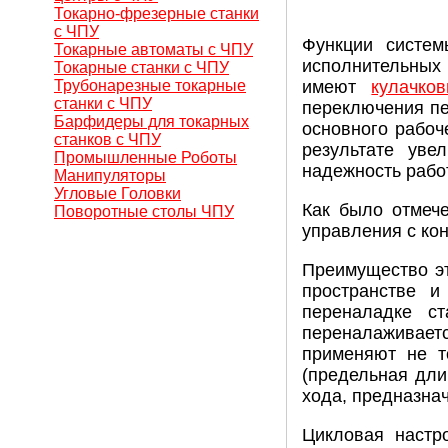
Токарно-фрезерные станки
с ЧПУ
Функции систем
Токарные автоматы с ЧПУ
исполнительных
Токарные станки с ЧПУ
Трубонарезные токарные
имеют
кулачко
станки с ЧПУ
переключения пе
Барфидеры для токарных
основного рабоч
станков с ЧПУ
результате уве
Промышленные Роботы
надежность рабо
Манипуляторы
Угловые Головки
Как было отмеч
Поворотные столы ЧПУ
управления с кон
Преимущество эт
пространстве и
переналадке с
переналаживает
применяют не т
(предельная дли
хода, предназна
Цикловая настр