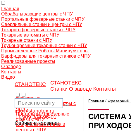
Главная
Обрабатывающие центры с ЧПУ
Портальные фрезерные станки с ЧПУ
Сверлильные станки и центры с ЧПУ
Токарно-фрезерные станки с ЧПУ
Токарные автоматы с ЧПУ
Токарные станки с ЧПУ
Трубонарезные токарные станки с ЧПУ
Промышленные Роботы Манипуляторы
Барфидеры для токарных станков с ЧПУ
Реализованные проекты
О заводе
Контакты
Видео
СТАНОТЕКС
СТАНОТЕКС
Станки
О заводе
Контакты
Фрезерные
Главная
/
Фрезерный 
обрабатывающие центры с
ЧПУ
info@stanotex.ru
Портальные фрезерные
СИСТЕМА 
+7 909 308-96-01
0
станки с ЧПУ
Сейчас в корзине:
ПРИ ХОДО
Сверлильные станки и
центры с ЧПУ