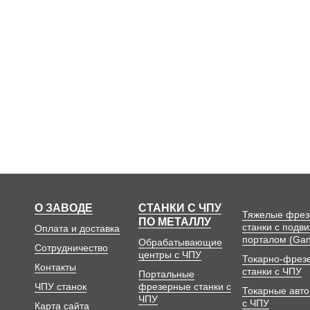
О ЗАВОДЕ
СТАНКИ С ЧПУ
Тяжелые фре
ПО МЕТАЛЛУ
станки с подв
Оплата и доставка
порталом (Gan
Обрабатывающие
Сотрудничество
центры с ЧПУ
Токарно-фрез
Контакты
станки с ЧПУ
Портальные
ЧПУ станок
фрезерные станки с
Токарные авт
ЧПУ
с ЧПУ
Карта сайта