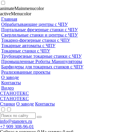
animateMainmenucolor
activeMenucolor
Главная
Обрабатывающие центры с ЧПУ
Портальные фрезерные станки с ЧПУ
Сверлильные станки и центры с ЧПУ
Токарно-фрезерные станки с ЧПУ
Токарные автоматы с ЧПУ
Токарные станки с ЧПУ
Трубонарезные токарные станки с ЧПУ
Промышленные Роботы Манипуляторы
Барфидеры для токарных станков с ЧПУ
Реализованные проекты
О заводе
Контакты
Видео
СТАНОТЕКС
СТАНОТЕКС
Станки
О заводе
Контакты
info@stanotex.ru
+7 909 308-96-01
Сейчас в корзине:
0
На сумму:
0
руб