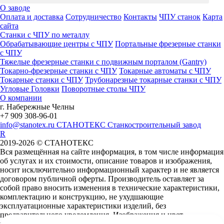
О заводе
Оплата и доставка
Сотрудничество
Контакты
ЧПУ станок
Карта
сайта
Станки с ЧПУ по металлу
Обрабатывающие центры с ЧПУ
Портальные фрезерные станки
с ЧПУ
Тяжелые фрезерные станки с подвижным порталом (Gantry)
Токарно-фрезерные станки с ЧПУ
Токарные автоматы с ЧПУ
Токарные станки с ЧПУ
Трубонарезные токарные станки с ЧПУ
Угловые Головки
Поворотные столы ЧПУ
О компании
г. Набережные Челны
+7 909 308-96-01
info@stanotex.ru
СТАНОТЕКС
Станкостроительный завод
R
2019-2026 © СТАНОТЕКС
Вся размещённая на сайте информация, в том числе информация
об услугах и их стоимости, описание товаров и изображения,
носит исключительно информационный характер и не является
договором публичной оферты. Производитель оставляет за
собой право вносить изменения в технические характеристики,
комплектацию и конструкцию, не ухудшающие
эксплуатационные характеристики изделий, без
предварительного уведомления. Изображения и цвет
представленного на сайте товара могут отличаться от оригинала