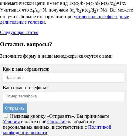
кинематической цепи имеет вид 1х(α
/b
)•(c
/d
)•(z
/z
)=1/z.
2
2
2
2
3
4
Учитывая что z
/z
=N, получаем (α
/b
)•(c
/d
)=N/z. Вы можете
4
3
2
2
2
2
получить больше информации про
универсальные фрезерные
делительные головки
.
Следующая статья
Остались вопросы?
Заполните форму и наши менеджеры свяжутся с вами
Как к вам обращаться:
Ваш номер телефона:
Нажимая кнопку «Отправить», Вы принимаете
Условия
и даёте своё
Согласие
на обработку
персональных данных, в соответствии с
Политикой
конфиденциальности