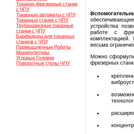
Токарно-фрезерные станки
с ЧПУ
Вспомогатель
Токарные автоматы с ЧПУ
обеспечивающее
Токарные станки с ЧПУ
Трубонарезные токарные
устройства позв
станки с ЧПУ
работе с фре
Барфидеры для токарных
комплектацией.
станков с ЧПУ
весьма ограниче
Промышленные Роботы
Манипуляторы
Можно сформули
Угловые Головки
фрезерных станк
Поворотные столы ЧПУ
креплени
виброуст
возможно
технолог
расширен
концентр