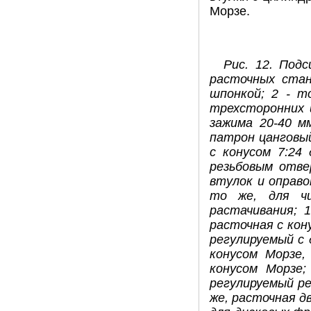
Морзе.
Рис. 12. Под
расточных стан
шпонкой; 2 - т
трехсторонних и
зажима 20-40 мм
патрон цанговый
с конусом 7:24
резьбовым отве
втулок и оправок
то же, для чи
растачивания; 1
расточная с кону
регулируемый с 
конусом Морзе,
конусом Морзе;
регулируемый ре
же, расточная дв