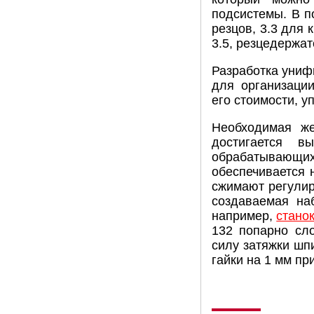
подсистемы. В п
резцов, 3.3 для
3.5, резцедержа
Разработка униф
для организации
его стоимости, 
Необходимая же
достигается в
обрабатывающи
обеспечивается 
сжимают регулир
создаваемая наб
например,
стано
132 попарно сл
силу затяжки шп
гайки на 1 мм пр