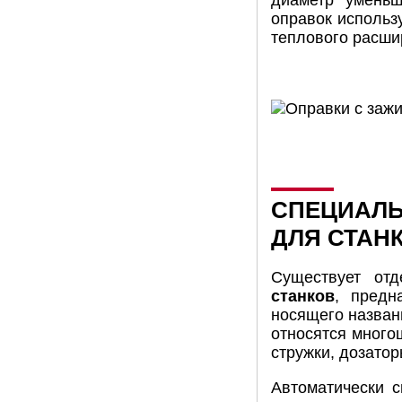
диаметр уменьш
оправок использу
теплового расшир
СПЕЦИАЛЬ
ДЛЯ СТАНК
Существует от
станков
, предн
носящего назван
относятся много
стружки, дозатор
Автоматически с