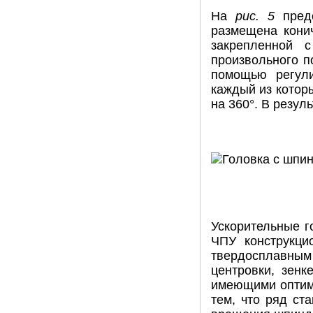
На
рис. 5
пред
размещена конич
закрепленной 
произвольного п
помощью регули
каждый из котор
на 360°. В резул
Ускорительные г
ЧПУ конструкци
твердосплавным
центровки, зенк
имеющими оптима
тем, что ряд ст