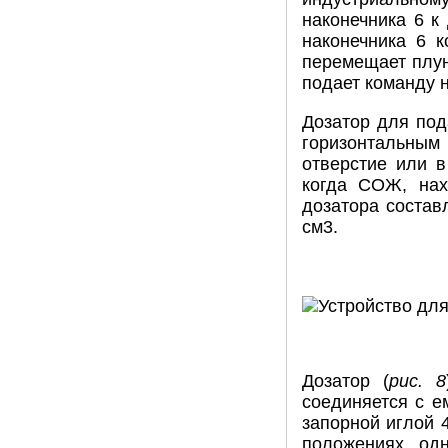
наконечника 6 к
наконечника 6 к
перемещает плун
подает команду 
Дозатор для под
горизонтальным
отверстие или в
когда СОЖ, нах
дозатора состав
см3.
Дозатор (
рис. 8
соединяется с е
запорной иглой 4
положениях, од