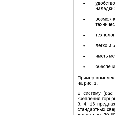
удобство
наладки;
возможно
техничес
технолог
легко и 
иметь м
обеспечи
Пример комплект
на рис. 1.
В систему (
рис.
крепления торцо
3, 4, 16 предна
стандартных све
диаметром 20-5