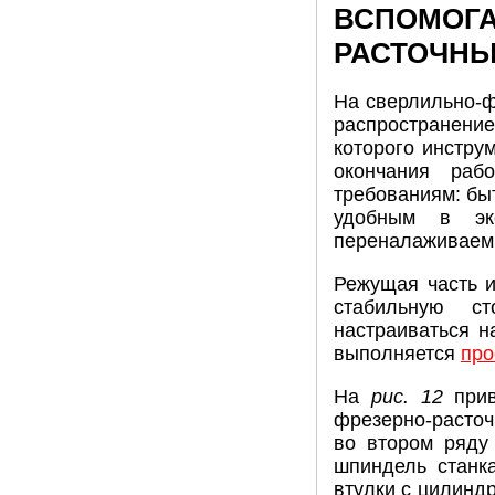
ВСПОМОГА
РАСТОЧНЫ
На сверлильно-ф
распространение
которого инстру
окончания раб
требованиям: быт
удобным в экс
переналаживаем
Режущая часть и
стабильную ст
настраиваться н
выполняется
про
На
рис. 12
прив
фрезерно-расточн
во втором ряду 
шпиндель станк
втулки с цилиндр