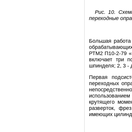
Рис. 10. Схе
переходные опра
Большая работа 
обрабатывающих
РТМ2 П10-2-79 «
включает три п
шпинделя; 2, 3 -
Первая подсист
переходных оправ
непосредственн
использование
крутящего момен
разверток, фре
имеющих цилиндр