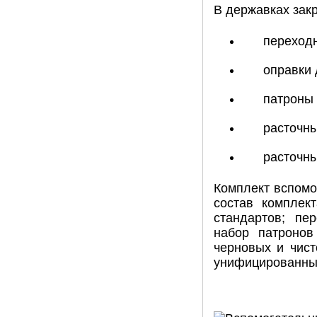
В державках зак
переходн
оправки 
патроны 
расточны
расточны
Комплект вспомо
состав комплек
стандартов; пе
набор патронов
черновых и чист
унифицированные