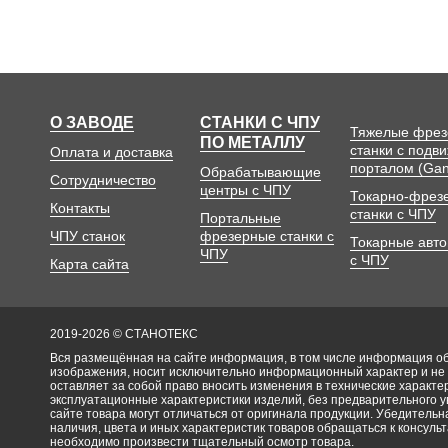
О ЗАВОДЕ
СТАНКИ С ЧПУ
Тяжелые фре
ПО МЕТАЛЛУ
станки с подв
Оплата и доставка
порталом (Gan
Обрабатывающие
Сотрудничество
центры с ЧПУ
Токарно-фрез
Контакты
станки с ЧПУ
Портальные
ЧПУ станок
фрезерные станки с
Токарные авт
ЧПУ
с ЧПУ
Карта сайта
2019-2026 © СТАНОТЕКС
Вся размещённая на сайте информация, в том числе информация об 
изображения, носит исключительно информационный характер и не
оставляет за собой право вносить изменения в технические характ
эксплуатационные характеристики изделий, без предварительного 
сайте товара могут отличаться от оригинала продукции. Убедительна
наличия, цвета и иных характеристик товаров обращаться к консульт
необходимо произвести тщательный осмотр товара.