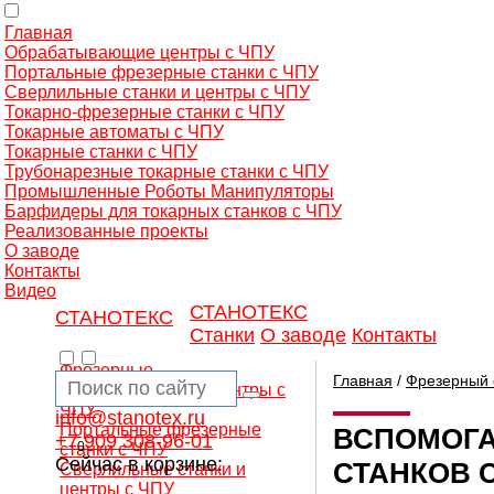
Главная
Обрабатывающие центры с ЧПУ
Портальные фрезерные станки с ЧПУ
Сверлильные станки и центры с ЧПУ
Токарно-фрезерные станки с ЧПУ
Токарные автоматы с ЧПУ
Токарные станки с ЧПУ
Трубонарезные токарные станки с ЧПУ
Промышленные Роботы Манипуляторы
Барфидеры для токарных станков с ЧПУ
Реализованные проекты
О заводе
Контакты
Видео
СТАНОТЕКС
СТАНОТЕКС
Станки
О заводе
Контакты
Фрезерные
Главная
/
Фрезерный 
обрабатывающие центры с
ЧПУ
info@stanotex.ru
Портальные фрезерные
ВСПОМОГА
+7 909 308-96-01
0
станки с ЧПУ
Сейчас в корзине:
СТАНКОВ 
Сверлильные станки и
центры с ЧПУ