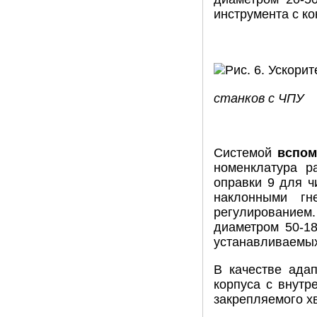
инструмента с ко
станков с ЧПУ
Системой
вспом
номенклатура р
оправки 9 для ч
наклонными гн
регулированием.
диаметром 50-18
устанавливаемых
В качестве ада
корпуса с внутр
закрепляемого хв