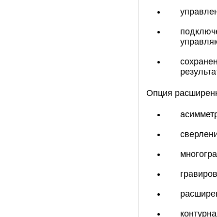
управлен
подключ
управля
сохранен
результа
Опция расширенн
асимметр
сверлени
многогр
гравиров
расширен
контурна