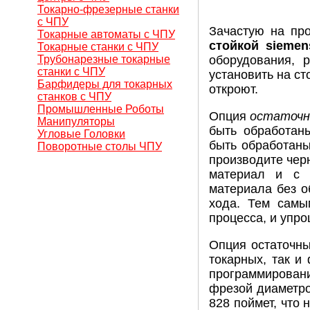
Токарно-фрезерные станки
с ЧПУ
Зачастую на пр
Токарные автоматы с ЧПУ
стойкой siemen
Токарные станки с ЧПУ
Трубонарезные токарные
оборудования, 
станки с ЧПУ
установить на ст
Барфидеры для токарных
откроют.
станков с ЧПУ
Промышленные Роботы
Опция
остаточн
Манипуляторы
быть обработан
Угловые Головки
быть обработаны
Поворотные столы ЧПУ
производите чер
материал и с 
материала без о
хода. Тем самым
процесса, и упр
Опция остаточн
токарных, так и
программирован
фрезой диаметро
828 поймет, что 