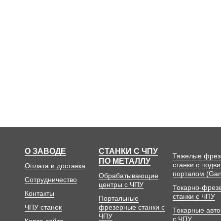
О ЗАВОДЕ
СТАНКИ С ЧПУ
Тяжелые фре
ПО МЕТАЛЛУ
станки с подв
Оплата и доставка
порталом (Gan
Обрабатывающие
Сотрудничество
центры с ЧПУ
Токарно-фрез
Контакты
станки с ЧПУ
Портальные
ЧПУ станок
фрезерные станки с
Токарные авт
ЧПУ
с ЧПУ