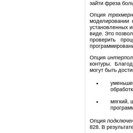
зайти фреза бол
Опция
трехмерн
моделировании 
установленных и
виде. Это позвол
проверить проц
программирован
Опция
интерпол
контуры. Благо
могут быть дост
уменьшен
обработк
мягкий, 
программ
Опция
подключен
828. В результа