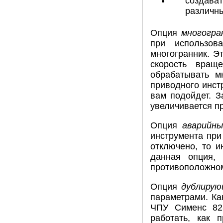
создават
различны
Опция
многогра
при использов
многогранник. Э
скорость вращ
обрабатывать м
приводного инст
вам подойдет. З
увеличивается п
Опция
аварийны
инструмента при
отключено, то и
данная опция, 
противоположном
Опция
дублиру
параметрами. Ка
ЧПУ Сименс 828
работать, как 