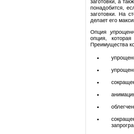
заготовки, а так
понадобится, ес
заготовки. На с
делает его макс
Опция
упрощен
опция, которая
Преимущества ко
упрощени
упрощени
сокращен
анимация
облегчен
сокращен
запрогра