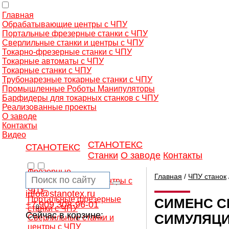
Главная
Обрабатывающие центры с ЧПУ
Портальные фрезерные станки с ЧПУ
Сверлильные станки и центры с ЧПУ
Токарно-фрезерные станки с ЧПУ
Токарные автоматы с ЧПУ
Токарные станки с ЧПУ
Трубонарезные токарные станки с ЧПУ
Промышленные Роботы Манипуляторы
Барфидеры для токарных станков с ЧПУ
Реализованные проекты
О заводе
Контакты
Видео
СТАНОТЕКС
СТАНОТЕКС
Станки
О заводе
Контакты
Фрезерные
Главная
/
ЧПУ станок
обрабатывающие центры с
ЧПУ
info@stanotex.ru
Портальные фрезерные
СИМЕНС С
+7 909 308-96-01
0
станки с ЧПУ
Сейчас в корзине:
СИМУЛЯЦИ
Сверлильные станки и
центры с ЧПУ