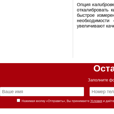
Опция
калибров
откалибровать к
быстрое измере
необходимости 
увеличивают кач
Ост
Заполните фо
Нажимая кнопку «Отправить», Вы принимаете
Условия
и даёте