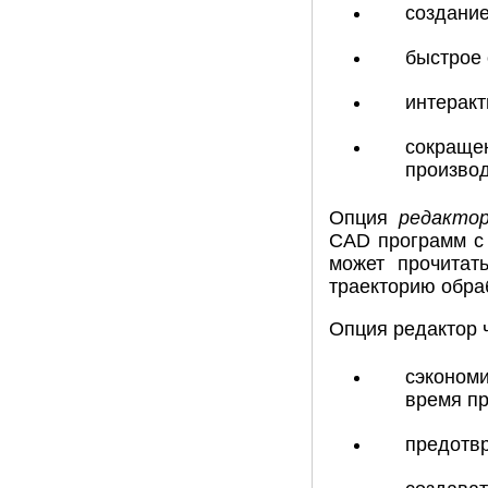
создание
быстрое 
интеракт
сокращен
производ
Опция
редакто
CAD программ с 
может прочитат
траекторию обра
Опция редактор 
сэкономи
время п
предотвр