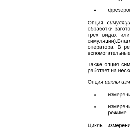
фрезеро
Опция
симуляц
обработки загот
трех видах или
симуляции).Бла
оператора. В ре
вспомогательные
Также опция сим
работает на неск
Опция
циклы из
измерени
измерени
режиме
Циклы измерени