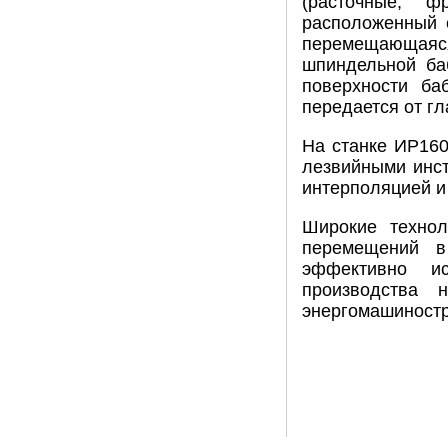
(расточные, ф
расположенный с
перемещающаяс
шпиндельной баб
поверхности ба
передается от г
На станке ИР160
лезвийными инст
интерполяцией и
Широкие технол
перемещений в
эффективно и
производства 
энергомашиностр