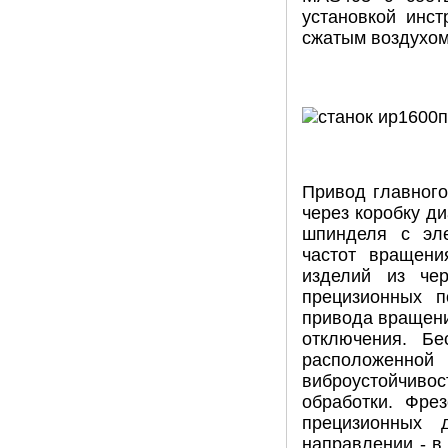
установкой инс
сжатым воздухом
Привод главного
через коробку д
шпинделя с эле
частот вращени
изделий из че
прецизионных п
привода вращени
отключения. Бе
расположенной
виброустойчивос
обработки. Фре
прецизионных 
направлении - в