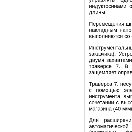
управлять одн
индуктосинами 
длины.
Перемещения шпи
накладным напр
выполняются со с
Инструментальн
заказчика). Уст
двумя захватами
траверсе 7. В 
защемляет оправ
Траверса 7, нес
с помощью эле
инструмента вы
сочетании с выс
магазина (40 м/м
Для расширени
автоматическо