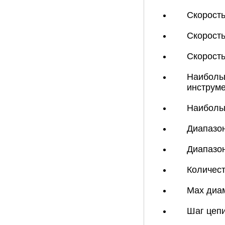
Скорость
Скорость
Скорост
Наибольш
инструме
Наиболь
Диапазо
Диапазо
Количест
Max диа
Шаг цепи