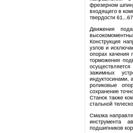
фрезерном шпинд
входящего в ком
твердости 61...6
Движения под
высокомоментн
Конструкция на
узлов и исключа
опорах качения 
торможения под
осуществляетс
зажимных устр
индуктосинами, 
роликовые опо
сохранение точно
Станок также ко
стальной телеск
Смазка направля
инструмента а
подшипников коро