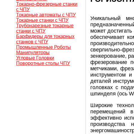
Токарно-фрезерные станки
с ЧПУ
Токарные автоматы с ЧПУ
Уникальный мно
Токарные станки с ЧПУ
предназначенны
Трубонарезные токарные
может достигать 
станки с ЧПУ
Барфидеры для токарных
обеспечивает ко
станков с ЧПУ
производительн
Промышленные Роботы
сверлильно-фре
Манипуляторы
зенкерование, р
Угловые Головки
фрезерование п
Поворотные столы ЧПУ
метчиками, фрез
инструментом и
деталей инструм
головках с пода
шпинделя (ось W
Широкие технол
перемещений в
эффективно исп
производства 
энергомашиностр