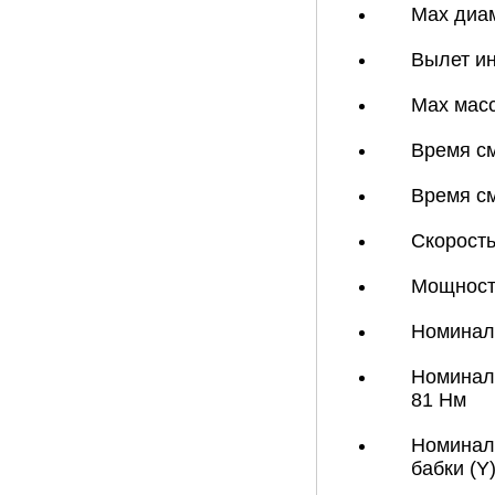
Max диам
Вылет ин
Max масс
Время см
Время см
Скорость
Мощность
Номиналь
Номиналь
81 Нм
Номиналь
бабки (Y)