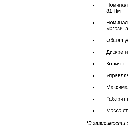
Номиналь
81 Нм
Номиналь
магазина
Общая ус
Дискретн
Количест
Управляе
Максима
Габарит
Масса ст
*В зависимости 