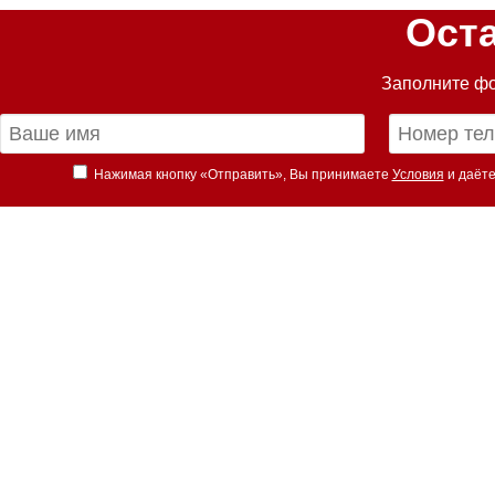
Ост
Заполните фо
Нажимая кнопку «Отправить», Вы принимаете
Условия
и даёте