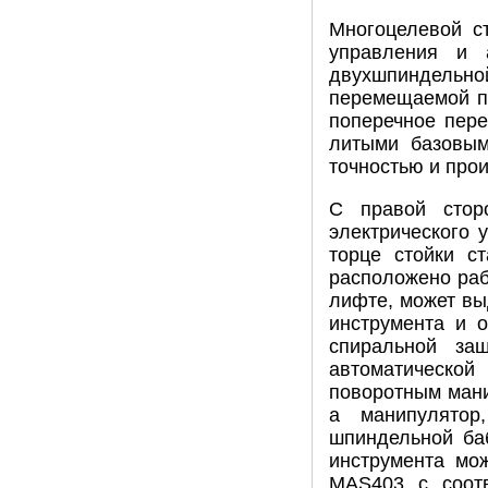
Многоцелевой с
управления и 
двухшпиндельно
перемещаемой по
поперечное пере
литыми базовым
точностью и про
С правой стор
электрического 
торце стойки с
расположено раб
лифте, может вы
инструмента и 
спиральной за
автоматической
поворотным мани
а манипулятор
шпиндельной баб
инструмента мо
MAS403 с соотв