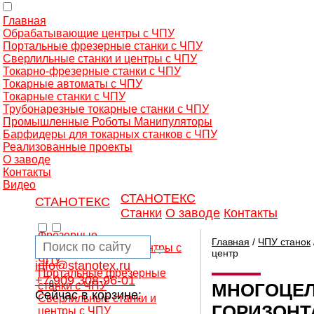
Главная
Обрабатывающие центры с ЧПУ
Портальные фрезерные станки с ЧПУ
Сверлильные станки и центры с ЧПУ
Токарно-фрезерные станки с ЧПУ
Токарные автоматы с ЧПУ
Токарные станки с ЧПУ
Трубонарезные токарные станки с ЧПУ
Промышленные Роботы Манипуляторы
Барфидеры для токарных станков с ЧПУ
Реализованные проекты
О заводе
Контакты
Видео
СТАНОТЕКС
СТАНОТЕКС
Станки
О заводе
Контакты
Фрезерные
Главная
/
ЧПУ станок
обрабатывающие центры с
центр
ЧПУ
info@stanotex.ru
Портальные фрезерные
+7 909 308-96-01
0
станки с ЧПУ
МНОГОЦЕЛ
Сейчас в корзине:
Сверлильные станки и
ГОРИЗОН
центры с ЧПУ