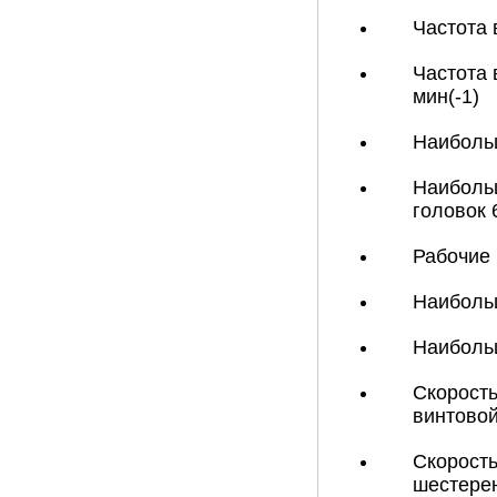
Частота 
Частота 
мин(-1)
Наиболь
Наиболь
головок 
Рабочие 
Наибольш
Наибольш
Скорость
винтовой
Скорость
шестерен