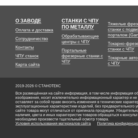
О ЗАВОДЕ
СТАНКИ С ЧПУ
Тяжелые фре
ПО МЕТАЛЛУ
станки с подв
Оплата и доставка
порталом (Gan
Обрабатывающие
Сотрудничество
центры с ЧПУ
Токарно-фрез
Контакты
станки с ЧПУ
Портальные
ЧПУ станок
фрезерные станки с
Токарные авт
ЧПУ
с ЧПУ
Карта сайта
2019-2026 © СТАНОТЕКС
Вся размещённая на сайте информация, в том числе информация об 
изображения, носит исключительно информационный характер и не
оставляет за собой право вносить изменения в технические характ
эксплуатационные характеристики изделий, без предварительного 
сайте товара могут отличаться от оригинала продукции. Убедительна
наличия, цвета и иных характеристик товаров обращаться к консульт
необходимо произвести тщательный осмотр товара.
Условия использования материалов сайта
Политика конфиденци