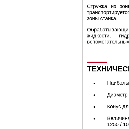
Стружка из зон
транспортируетс
зоны станка.
Обрабатывающий
жидкости, гид
вспомогательных
ТЕХНИЧЕС
Наибольш
Диаметр
Конус дл
Величина
1250 / 1