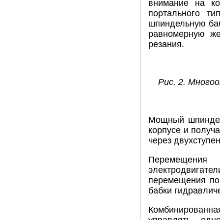
внимание на ко
портального ти
шпиндельную баб
равномерную же
резания.
Рис. 2. Мног
Мощный шпиндел
корпусе и получ
через двухступен
Перемещения
электродвигат
перемещения по 
бабки гидравлич
Комбинированна