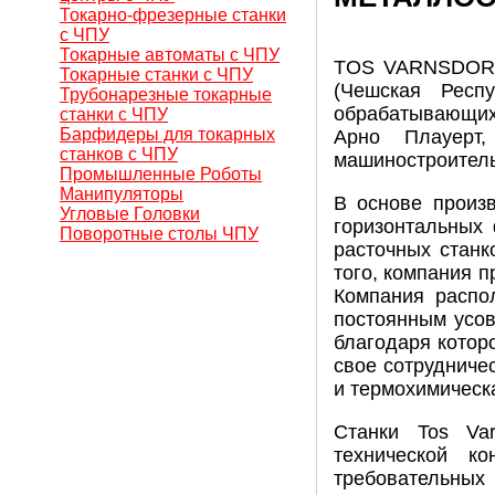
Токарно-фрезерные станки
с ЧПУ
Токарные автоматы с ЧПУ
TOS VARNSDORF 
Токарные станки с ЧПУ
(Чешская Респ
Трубонарезные токарные
обрабатывающих
станки с ЧПУ
Барфидеры для токарных
Арно Плауерт
станков с ЧПУ
машиностроитель
Промышленные Роботы
Манипуляторы
В основе произв
Угловые Головки
горизонтальных 
Поворотные столы ЧПУ
расточных станк
того, компания 
Компания распол
постоянным усов
благодаря котор
свое сотрудниче
и термохимическ
Станки Tos Var
технической к
требовательных