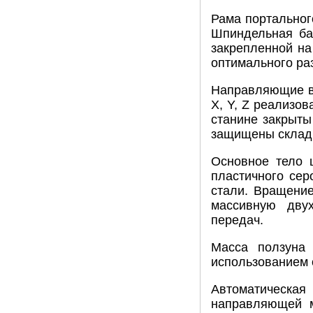
Рама портальног
Шпиндельная баб
закрепленной на
оптимального ра
Направляющие вс
X, Y, Z реализо
станине закрыты
защищены склад
Основное тело 
пластичного сер
стали. Вращени
массивную двух
передач.
Масса ползуна 
использованием 
Автоматическая
направляющей м