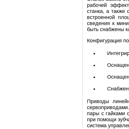
рабочей эффект
станка, а также
встроенной пло
сведения к мини
быть снабжены ка
Конфигурация по
Интегрир
Оснащен 
Оснащен
Снабжен 
Приводы линейн
сервоприводами
пары с гайками 
при помощи зубч
система управлен