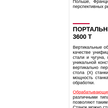
Польше, Франци
перспективных ры
ПОРТАЛЬН
3600 T
Вертикальные о
качестве унифиц
стали и чугуна,
уникальной конс
вертикально пе
стола (X) станк
мощность станка
обработки.
Обрабатывающий
различными тип
позволяют таким
Станок можно ст