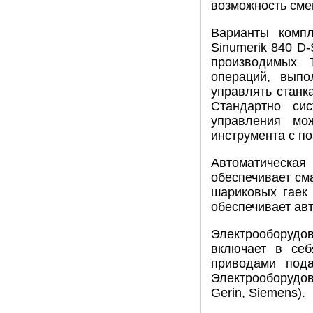
возможность сме
Варианты комп
Sinumerik 840 D-
производимых T
операций, выпо
управлять станк
Стандартно си
управления мо
инструмента с п
Автоматическая
обеспечивает см
шариковых гаек
обеспечивает ав
Электрооборудо
включает в себ
приводами под
Электрооборудо
Gerin, Siemens).