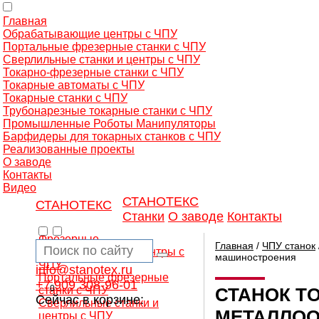
Главная
Обрабатывающие центры с ЧПУ
Портальные фрезерные станки с ЧПУ
Сверлильные станки и центры с ЧПУ
Токарно-фрезерные станки с ЧПУ
Токарные автоматы с ЧПУ
Токарные станки с ЧПУ
Трубонарезные токарные станки с ЧПУ
Промышленные Роботы Манипуляторы
Барфидеры для токарных станков с ЧПУ
Реализованные проекты
О заводе
Контакты
Видео
СТАНОТЕКС
СТАНОТЕКС
Станки
О заводе
Контакты
Фрезерные
Главная
/
ЧПУ станок
обрабатывающие центры с
машиностроения
ЧПУ
info@stanotex.ru
Портальные фрезерные
+7 909 308-96-01
0
станки с ЧПУ
СТАНОК T
Сейчас в корзине:
Сверлильные станки и
МЕТАЛЛОО
центры с ЧПУ