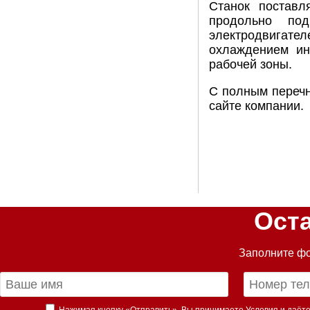
Станок поставл
продольно по
электродвигате
охлаждением ин
рабочей зоны.
С полным перечн
сайте компании.
Ост
Заполните фо
Нажимая кнопку «Отправить», Вы принимаете
Условия
и даёте