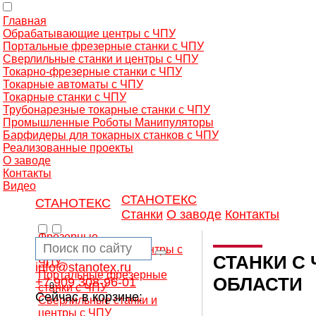
Главная
Обрабатывающие центры с ЧПУ
Портальные фрезерные станки с ЧПУ
Сверлильные станки и центры с ЧПУ
Токарно-фрезерные станки с ЧПУ
Токарные автоматы с ЧПУ
Токарные станки с ЧПУ
Трубонарезные токарные станки с ЧПУ
Промышленные Роботы Манипуляторы
Барфидеры для токарных станков с ЧПУ
Реализованные проекты
О заводе
Контакты
Видео
СТАНОТЕКС
СТАНОТЕКС
Станки
О заводе
Контакты
Фрезерные
обрабатывающие центры с
СТАНКИ С
ЧПУ
info@stanotex.ru
Портальные фрезерные
ОБЛАСТИ
+7 909 308-96-01
0
станки с ЧПУ
Сейчас в корзине:
Сверлильные станки и
центры с ЧПУ