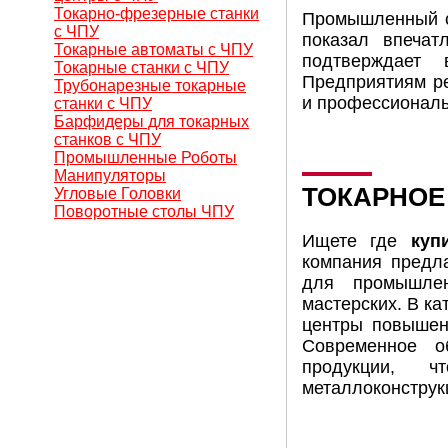
Токарно-фрезерные станки
Промышленный се
с ЧПУ
показал впеча
Токарные автоматы с ЧПУ
подтверждает 
Токарные станки с ЧПУ
Предприятиям ре
Трубонарезные токарные
и профессиональ
станки с ЧПУ
Барфидеры для токарных
станков с ЧПУ
Промышленные Роботы
Манипуляторы
ТОКАРНОЕ
Угловые Головки
Поворотные столы ЧПУ
Ищете где
куп
компания предл
для промышлен
мастерских. В к
центры повышен
Современное о
продукции, ч
металлоконструкц