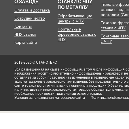
О ЗАВОДЕ
СТАНКИ С ЧПУ
Тяжелые фре
ПО МЕТАЛЛУ
станки с подв
Оплата и доставка
порталом (Gan
Обрабатывающие
Сотрудничество
центры с ЧПУ
Токарно-фрез
Контакты
станки с ЧПУ
Портальные
ЧПУ станок
фрезерные станки с
Токарные авт
ЧПУ
с ЧПУ
Карта сайта
2019-2026 © СТАНОТЕКС
Вся размещённая на сайте информация, в том числе информация об 
изображения, носит исключительно информационный характер и не
оставляет за собой право вносить изменения в технические характ
эксплуатационные характеристики изделий, без предварительного 
сайте товара могут отличаться от оригинала продукции. Убедительна
наличия, цвета и иных характеристик товаров обращаться к консульт
необходимо произвести тщательный осмотр товара.
Условия использования материалов сайта
Политика конфиденци