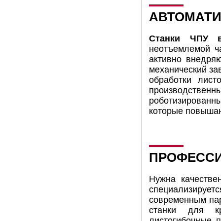
АВТОМАТИ
Станки ЧПУ в
неотъемлемой ч
активно внедря
механический за
обработки лист
производстве
роботизированны
которые повышаю
ПРОФЕССИ
Нужна качестве
специализируетс
современным пар
станки для кр
листогибочные 