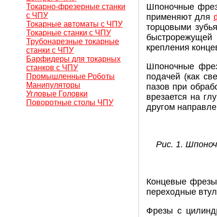
Шпоночные фрез
Токарно-фрезерные станки
с ЧПУ
применяют для
Токарные автоматы с ЧПУ
торцовыми зубь
Токарные станки с ЧПУ
быстрорежущей 
Трубонарезные токарные
крепления конце
станки с ЧПУ
Барфидеры для токарных
Шпоночные фрез
станков с ЧПУ
подачей (как с
Промышленные Роботы
Манипуляторы
пазов при обраб
Угловые Головки
врезается на глу
Поворотные столы ЧПУ
другом направлен
Рис. 1. Шпоно
Концевые фрезы 
переходные втул
Фрезы с цилинд