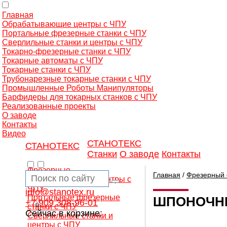
Главная
Обрабатывающие центры с ЧПУ
Портальные фрезерные станки с ЧПУ
Сверлильные станки и центры с ЧПУ
Токарно-фрезерные станки с ЧПУ
Токарные автоматы с ЧПУ
Токарные станки с ЧПУ
Трубонарезные токарные станки с ЧПУ
Промышленные Роботы Манипуляторы
Барфидеры для токарных станков с ЧПУ
Реализованные проекты
О заводе
Контакты
Видео
СТАНОТЕКС
СТАНОТЕКС
Станки
О заводе
Контакты
Фрезерные
Главная
/
Фрезерный 
обрабатывающие центры с
ЧПУ
info@stanotex.ru
Портальные фрезерные
ШПОНОЧН
+7 909 308-96-01
0
станки с ЧПУ
Сейчас в корзине:
Сверлильные станки и
центры с ЧПУ