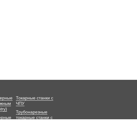
зерные
Токарные станки с
ижным
ЧПУ
try)
Трубонарезные
ерные
токарные станки с
ЧПУ
оматы
Угловые Головки