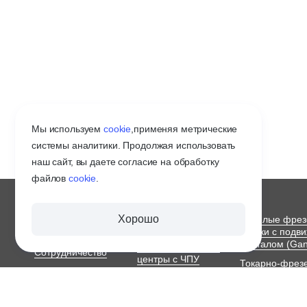
Мы используем
cookie
,
применяя метрические
системы аналитики. Продолжая использовать
наш сайт, вы даете согласие на обработку
файлов
cookie
.
О ЗАВОДЕ
СТАНКИ С ЧПУ
Хорошо
Тяжелые фре
ПО МЕТАЛЛУ
станки с подв
Оплата и доставка
порталом (Gan
Обрабатывающие
Сотрудничество
центры с ЧПУ
Токарно-фрез
Контакты
станки с ЧПУ
Портальные
ЧПУ станок
фрезерные станки с
Токарные авт
ЧПУ