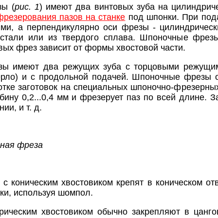
ы (
рис. 1
) имеют два винтовых зуба на цилиндрич
фрезерования пазов на станке
под шпонки. При под
ями, а перпендикулярно оси фрезы - цилиндричес
стали или из твердого сплава. Шпоночные фрезы
вых фрез зависит от формы хвостовой части.
ы имеют два режущих зуба с торцовыми режущими
верло) и с продольной подачей. Шпоночные фрезы
отке заготовок на специальных шпоночно-фрезерных
бину 0,2...0,4 мм и фрезерует паз по всей длине. 
ии, и т. д.
чная фреза
с коническим хвостовиком крепят в коническом от
ки, используя шомпол.
рическим хвостовиком обычно закрепляют в цанго