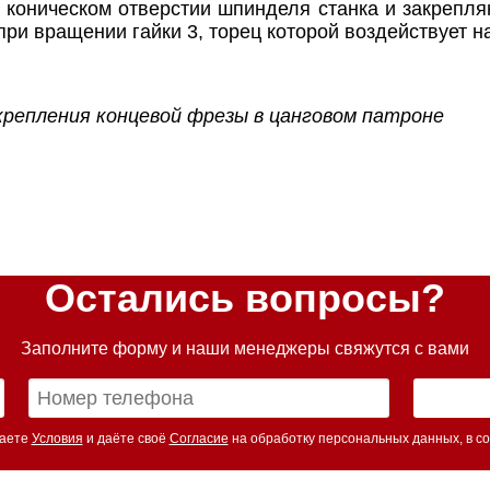
 коническом отверстии шпинделя станка и закрепл
ри вращении гайки 3, торец которой воздействует на
 крепления концевой фрезы в цанговом патроне
Остались вопросы?
Заполните форму и наши менеджеры свяжутся с вами
маете
Условия
и даёте своё
Согласие
на обработку персональных данных, в со