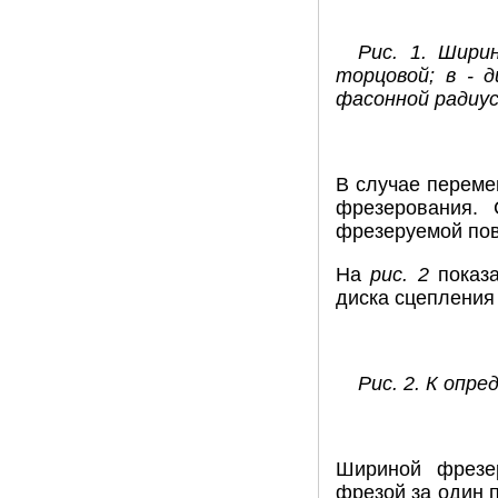
Рис. 1. Шири
торцовой; в - д
фасонной радиу
В случае переме
фрезерования.
фрезеруемой пов
На
рис. 2
показа
диска сцепления
Рис. 2. К опр
Шириной фрезе
фрезой за один 