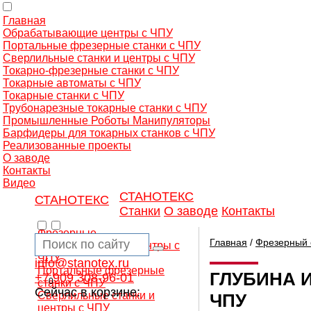
Главная
Обрабатывающие центры с ЧПУ
Портальные фрезерные станки с ЧПУ
Сверлильные станки и центры с ЧПУ
Токарно-фрезерные станки с ЧПУ
Токарные автоматы с ЧПУ
Токарные станки с ЧПУ
Трубонарезные токарные станки с ЧПУ
Промышленные Роботы Манипуляторы
Барфидеры для токарных станков с ЧПУ
Реализованные проекты
О заводе
Контакты
Видео
СТАНОТЕКС
СТАНОТЕКС
Станки
О заводе
Контакты
Фрезерные
Главная
/
Фрезерный 
обрабатывающие центры с
ЧПУ
info@stanotex.ru
Портальные фрезерные
ГЛУБИНА 
+7 909 308-96-01
0
станки с ЧПУ
Сейчас в корзине:
Сверлильные станки и
ЧПУ
центры с ЧПУ