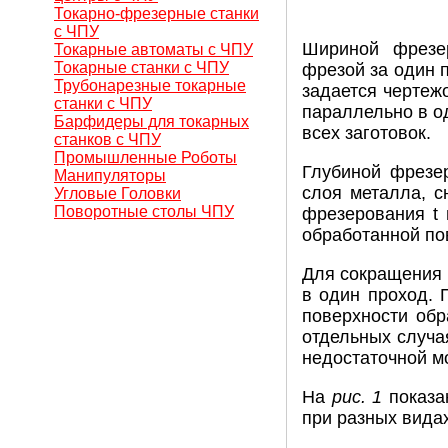
Токарно-фрезерные станки
с ЧПУ
Шириной фрезе
Токарные автоматы с ЧПУ
Токарные станки с ЧПУ
фрезой за один 
Трубонарезные токарные
задается чертежо
станки с ЧПУ
параллельно в о
Барфидеры для токарных
всех заготовок.
станков с ЧПУ
Промышленные Роботы
Глубиной фрезе
Манипуляторы
слоя металла, с
Угловые Головки
Поворотные столы ЧПУ
фрезерования t 
обработанной по
Для сокращения 
в один проход. 
поверхности обр
отдельных случа
недостаточной м
На
рис. 1
показа
при разных видах