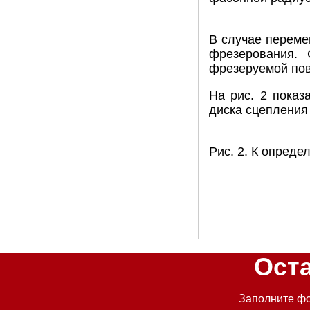
В случае переме
фрезерования.
фрезеруемой пов
На рис. 2 показ
диска сцепления
Рис. 2. К опред
Ост
Заполните фо