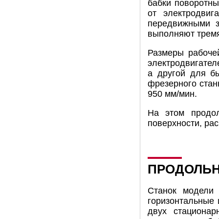
бабки поворотн
от электродвиг
передвижными з
выполняют тремя
Размеры рабочей
электродвигател
а другой для б
фрезерного станк
950 мм/мин.
На этом продол
поверхности, ра
ПРОДОЛЬН
Станок модели 
горизонтальные 
двух стационар