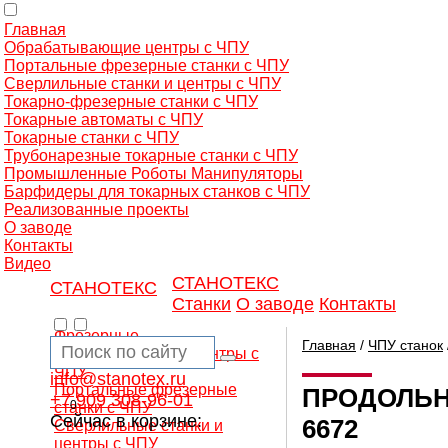
Главная
Обрабатывающие центры с ЧПУ
Портальные фрезерные станки с ЧПУ
Сверлильные станки и центры с ЧПУ
Токарно-фрезерные станки с ЧПУ
Токарные автоматы с ЧПУ
Токарные станки с ЧПУ
Трубонарезные токарные станки с ЧПУ
Промышленные Роботы Манипуляторы
Барфидеры для токарных станков с ЧПУ
Реализованные проекты
О заводе
Контакты
Видео
СТАНОТЕКС
СТАНОТЕКС
Станки
О заводе
Контакты
Фрезерные
Главная
/
ЧПУ станок
обрабатывающие центры с
ЧПУ
info@stanotex.ru
Портальные фрезерные
ПРОДОЛЬНО
+7 909 308-96-01
0
станки с ЧПУ
Сейчас в корзине:
6672
Сверлильные станки и
центры с ЧПУ