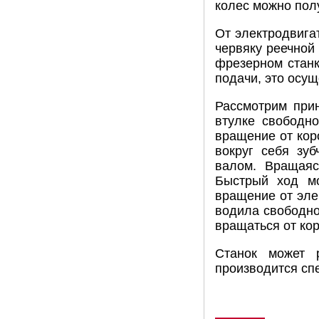
колес можно пол
От электродвига
червяку реечной
фрезерном станк
подачи, это осу
Рассмотрим при
втулке свободн
вращение от кор
вокруг себя зуб
валом. Вращаяс
Быстрый ход мо
вращение от элек
водила свободно
вращаться от кор
Станок может р
производится сп