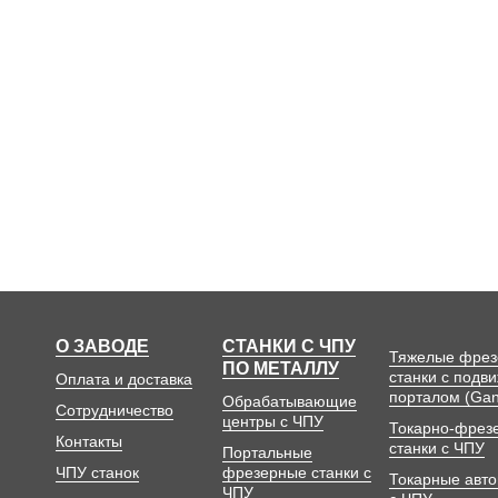
О ЗАВОДЕ
СТАНКИ С ЧПУ
Тяжелые фре
ПО МЕТАЛЛУ
станки с подв
Оплата и доставка
порталом (Gan
Обрабатывающие
Сотрудничество
центры с ЧПУ
Токарно-фрез
Контакты
станки с ЧПУ
Портальные
ЧПУ станок
фрезерные станки с
Токарные авт
ЧПУ