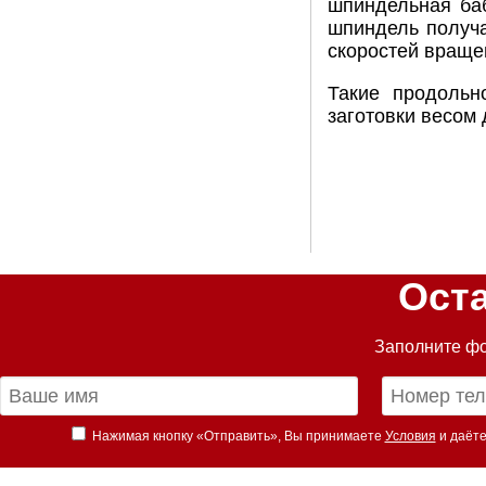
шпиндельная баб
шпиндель получа
скоростей враще
Такие продольн
заготовки весом 
Ост
Заполните фо
Нажимая кнопку «Отправить», Вы принимаете
Условия
и даёте