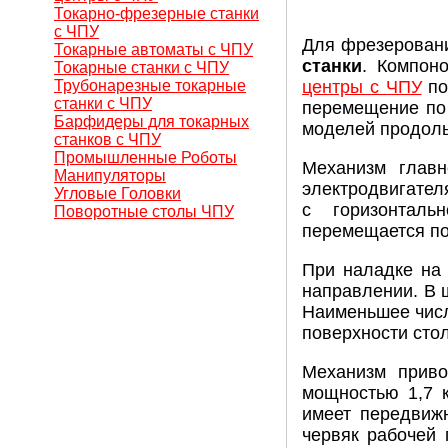
Токарно-фрезерные станки
с ЧПУ
Для фрезерован
Токарные автоматы с ЧПУ
станки
. Компон
Токарные станки с ЧПУ
Трубонарезные токарные
центры с ЧПУ
по
станки с ЧПУ
перемещение по 
Барфидеры для токарных
моделей продоль
станков с ЧПУ
Промышленные Роботы
Механизм главн
Манипуляторы
электродвигател
Угловые Головки
с горизонталь
Поворотные столы ЧПУ
перемещается по 
При наладке на
направлении. В 
Наименьшее числ
поверхности сто
Механизм приво
мощностью 1,7 к
имеет передвижн
червяк рабочей 