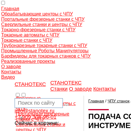
Главная
Обрабатывающие центры с ЧПУ
Портальные фрезерные станки с ЧПУ
Сверлильные станки и центры с ЧПУ
Токарно-фрезерные станки с ЧПУ
Токарные автоматы с ЧПУ
Токарные станки с ЧПУ
Трубонарезные токарные станки с ЧПУ
Промышленные Роботы Манипуляторы
Барфидеры для токарных станков с ЧПУ
Реализованные проекты
О заводе
Контакты
Видео
СТАНОТЕКС
СТАНОТЕКС
Станки
О заводе
Контакты
Фрезерные
Главная
/
ЧПУ станок
обрабатывающие центры с
ЧПУ
info@stanotex.ru
Портальные фрезерные
ПОДАЧА С
+7 909 308-96-01
0
станки с ЧПУ
Сейчас в корзине:
ИНСТРУМЕ
Сверлильные станки и
центры с ЧПУ