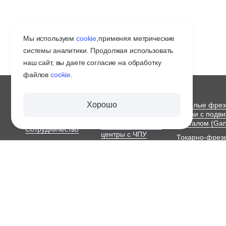
Мы используем
cookie
,
применяя метрические
системы аналитики. Продолжая использовать
наш сайт, вы даете согласие на обработку
файлов
cookie
.
О ЗАВОДЕ
СТАНКИ С ЧПУ
Хорошо
Тяжелые фре
ПО МЕТАЛЛУ
станки с подв
Оплата и доставка
порталом (Gan
Обрабатывающие
Сотрудничество
центры с ЧПУ
Токарно-фрез
Контакты
станки с ЧПУ
Портальные
ЧПУ станок
фрезерные станки с
Токарные авт
ЧПУ
с ЧПУ
Карта сайта
2019-2026 © СТАНОТЕКС
Вся размещённая на сайте информация, в том числе информация об