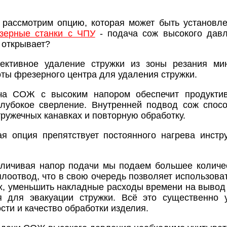
е рассмотрим опцию, которая может быть установ
зерные станки с ЧПУ
- подача сож высокого давл
 открывает?
ективное удаление стружки из зоны резания мин
ты фрезерного центра для удаления стружки.
ча СОЖ с высоким напором обеспечит продуктив
лубокое сверление. Внутренней подвод сож спосо
тружечных канавках и повторную обработку.
ая опция препятствует постоянного нагрева инстр
еличивая напор подачи мы подаем большее количе
плоотвод, что в свою очередь позволяет использова
х, уменьшить накладные расходы времени на вывод с
я для эвакуации стружки. Всё это существенно у
сти и качество обработки изделия.