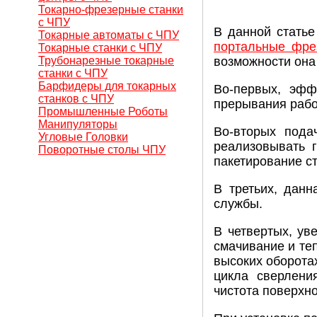
Токарно-фрезерные станки
с ЧПУ
В данной стать
Токарные автоматы с ЧПУ
портальные фре
Токарные станки с ЧПУ
Трубонарезные токарные
возможности она
станки с ЧПУ
Барфидеры для токарных
Во-первых, эфф
станков с ЧПУ
прерывания рабо
Промышленные Роботы
Манипуляторы
Во-вторых пода
Угловые Головки
реализовывать г
Поворотные столы ЧПУ
пакетирование с
В третьих, данн
службы.
В четвертых, ув
смачивание и те
высоких оборота
цикла сверлени
чистота поверхно