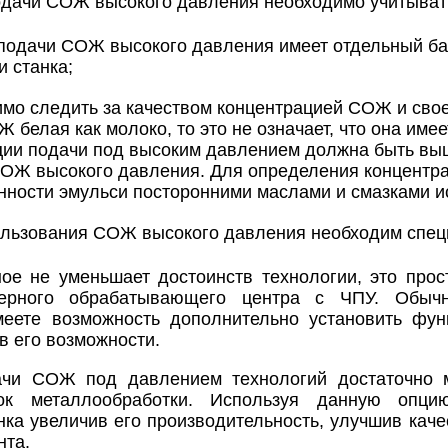
одачи СОЖ высокого давления необходимо учитыва
подачи СОЖ высокого давления имеет отдельный бак
и станка;
мо следить за качеством концентрацией СОЖ и свое
 белая как молоко, то это не означает, что она им
ии подачи под высоким давлением должна быть выш
ОЖ высокого давления. Для определения концентра
нности эмульси посторонними маслами и смазками и
льзования СОЖ высокого давления необходим специ
ое не уменьшает достоинств технологии, это прос
зерного обрабатывающего центра с ЧПУ. Обыч
меете возможность дополнительно установить ф
в его возможности.
ачи СОЖ под давлением технологий достаточно 
к металлообработки. Используя данную опцию
нка увеличив его производительность, улучшив кач
нта.