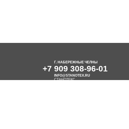
Г. НАБЕРЕЖНЫЕ ЧЕЛНЫ
+7 909 308-96-01
INFO@STANOTEX.RU
СТАНОТЕКС
Станкостроительный завод
R
Создание сайта
Вебцентр
ельно информационный