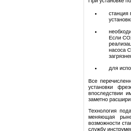
При установке п
станция 
установк
необходи
Если СОЖ
реализац
насоса С
загрязне
для испо
Все перечисленн
установки фре
впоследствии и
заметно расшири
Технология под
меняющая рыно
возможности ста
службу инструме