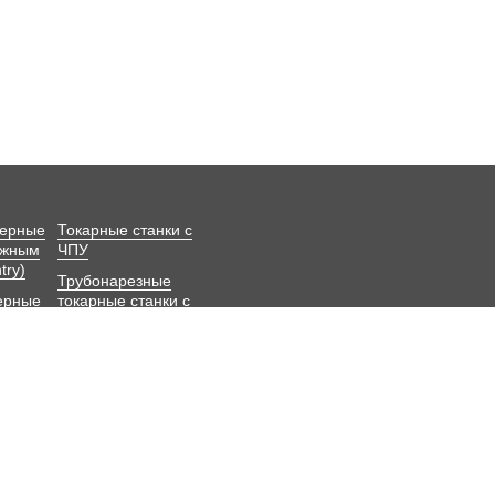
зерные
Токарные станки с
ижным
ЧПУ
try)
Трубонарезные
ерные
токарные станки с
ЧПУ
оматы
Угловые Головки
Поворотные столы
ЧПУ
 услугах и их стоимости, описание товаров и изображения, носит исключит