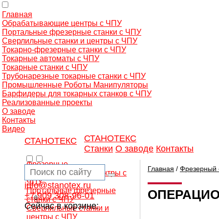
Главная
Обрабатывающие центры с ЧПУ
Портальные фрезерные станки с ЧПУ
Сверлильные станки и центры с ЧПУ
Токарно-фрезерные станки с ЧПУ
Токарные автоматы с ЧПУ
Токарные станки с ЧПУ
Трубонарезные токарные станки с ЧПУ
Промышленные Роботы Манипуляторы
Барфидеры для токарных станков с ЧПУ
Реализованные проекты
О заводе
Контакты
Видео
СТАНОТЕКС
СТАНОТЕКС
Станки
О заводе
Контакты
Фрезерные
Главная
/
Фрезерный 
обрабатывающие центры с
ЧПУ
info@stanotex.ru
Портальные фрезерные
ОПЕРАЦИО
+7 909 308-96-01
0
станки с ЧПУ
Сейчас в корзине:
Сверлильные станки и
центры с ЧПУ