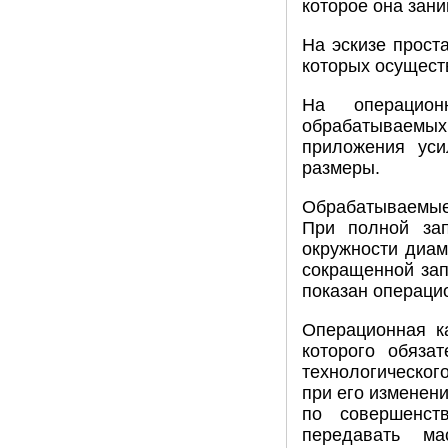
которое она зани
На эскизе прост
которых осущест
На операцион
обрабатываемых 
приложения уси
размеры.
Обрабатываемые
При полной зап
окружности диам
сокращенной зап
показан операцио
Операционная ка
которого обяза
технологическог
при его изменен
по совершенст
передавать ма