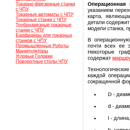
Операционная 
Токарно-фрезерные станки
с ЧПУ
указанием пере
Токарные автоматы с ЧПУ
карта, являюща
Токарные станки с ЧПУ
детали содержит 
Трубонарезные токарные
модели станка, 
станки с ЧПУ
Барфидеры для токарных
В операционную
станков с ЧПУ
почти всех ее 
Промышленные Роботы
Манипуляторы
Некоторые гра
Угловые Головки
содержат
маршру
Поворотные столы ЧПУ
Технологически
каждой операци
сокращенной фор
D - диам
d - диам
l - длина