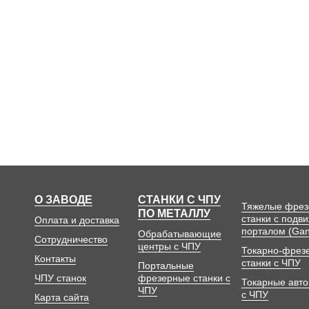
О ЗАВОДЕ
СТАНКИ С ЧПУ
Тяжелые фре
ПО МЕТАЛЛУ
станки с подв
Оплата и доставка
порталом (Gan
Обрабатывающие
Сотрудничество
центры с ЧПУ
Токарно-фрез
Контакты
станки с ЧПУ
Портальные
ЧПУ станок
фрезерные станки с
Токарные авт
ЧПУ
с ЧПУ
Карта сайта