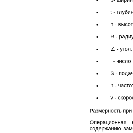
b- ширин
t - глуби
h - высот
R - ради
∠ - угол,
i - число
S - пода
n - част
v - скор
Размерность при 
Операционная 
содержанию заме