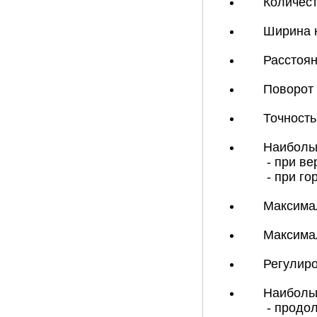
Количест
Ширина 
Расстоян
Поворот 
Точность
Наибольш
- при ве
- при го
Максимал
Максима
Регулиро
Наиболь
- продол