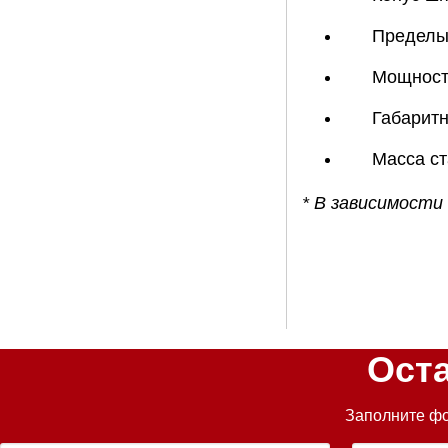
Пределы 
Мощность
Габарит
Масса ст
* В зависимости
Ост
Заполните фо