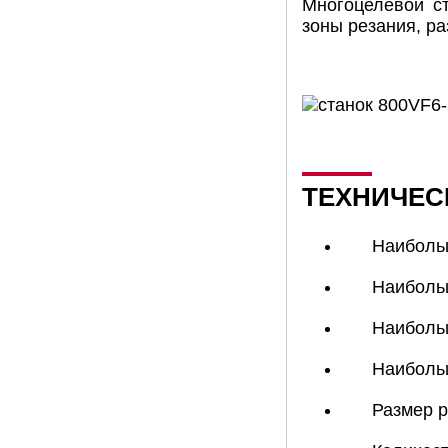
Многоцелевой с
зоны резания, р
ТЕХНИЧЕСК
Наибольш
Наибольш
Наиболь
Наибольш
Размер р