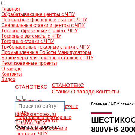
Главная
Обрабатывающие центры с ЧПУ
Портальные фрезерные станки с ЧПУ
Сверлильные станки и центры с ЧПУ
Токарно-фрезерные станки с ЧПУ
Токарные автоматы с ЧПУ
Токарные станки с ЧПУ
Трубонарезные токарные станки с ЧПУ
Промышленные Роботы Манипуляторы
Барфидеры для токарных станков с ЧПУ
Реализованные проекты
О заводе
Контакты
Видео
СТАНОТЕКС
СТАНОТЕКС
Станки
О заводе
Контакты
Фрезерные
Главная
/
ЧПУ станок
обрабатывающие центры с
ЧПУ
info@stanotex.ru
Портальные фрезерные
ШЕСТИКО
+7 909 308-96-01
0
станки с ЧПУ
Сейчас в корзине:
800VF6-200
Сверлильные станки и
центры с ЧПУ