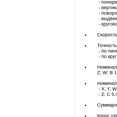
- попере
- вертик
- поворо
- выдвиж
- кругов
Скорость
Точност
- по лин
- по кру
Номиналь
Z; W; B 1
Номинал
- Х; Ү; W
- Z; C 5,
Суммарна
Конус шп