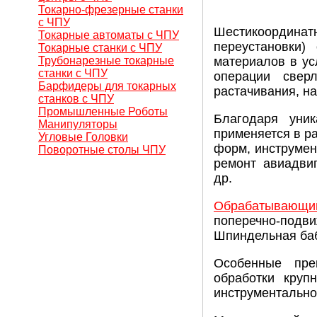
Токарно-фрезерные станки
с ЧПУ
Шестикоордина
Токарные автоматы с ЧПУ
переустановки)
Токарные станки с ЧПУ
Трубонарезные токарные
материалов в ус
станки с ЧПУ
операции сверл
Барфидеры для токарных
растачивания, на
станков с ЧПУ
Промышленные Роботы
Благодаря уник
Манипуляторы
применяется в р
Угловые Головки
форм, инструмен
Поворотные столы ЧПУ
ремонт авиадвиг
др.
Обрабатывающ
поперечно-под
Шпиндельная баб
Особенные пре
обработки круп
инструментальног