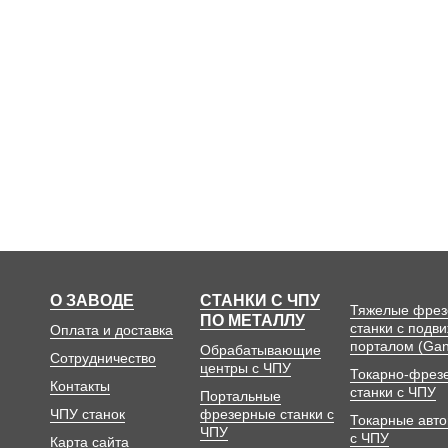
О ЗАВОДЕ
СТАНКИ С ЧПУ
Тяжелые фре
ПО МЕТАЛЛУ
станки с подв
Оплата и доставка
порталом (Gan
Обрабатывающие
Сотрудничество
центры с ЧПУ
Токарно-фрез
Контакты
станки с ЧПУ
Портальные
ЧПУ станок
фрезерные станки с
Токарные авт
ЧПУ
с ЧПУ
Карта сайта