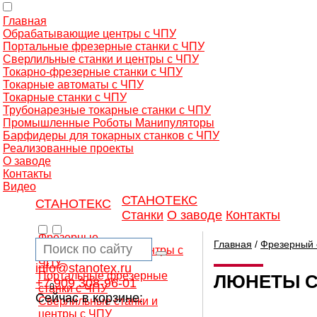
Главная
Обрабатывающие центры с ЧПУ
Портальные фрезерные станки с ЧПУ
Сверлильные станки и центры с ЧПУ
Токарно-фрезерные станки с ЧПУ
Токарные автоматы с ЧПУ
Токарные станки с ЧПУ
Трубонарезные токарные станки с ЧПУ
Промышленные Роботы Манипуляторы
Барфидеры для токарных станков с ЧПУ
Реализованные проекты
О заводе
Контакты
Видео
СТАНОТЕКС
СТАНОТЕКС
Станки
О заводе
Контакты
Фрезерные
Главная
/
Фрезерный 
обрабатывающие центры с
ЧПУ
info@stanotex.ru
Портальные фрезерные
ЛЮНЕТЫ С
+7 909 308-96-01
0
станки с ЧПУ
Сейчас в корзине:
Сверлильные станки и
центры с ЧПУ