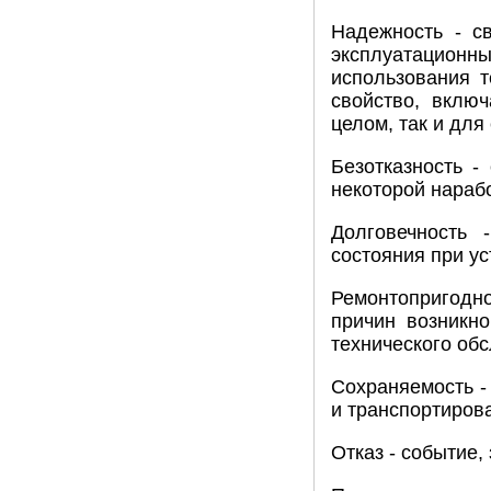
Надежность - с
эксплуатацион
использования т
свойство, включ
целом, так и для 
Безотказность -
некоторой нарабо
Долговечность 
состояния при у
Ремонтопригодн
причин возникн
технического об
Сохраняемость -
и транспортиров
Отказ - событие