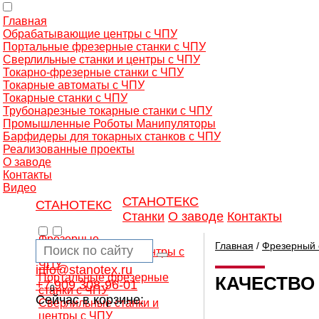
Главная
Обрабатывающие центры с ЧПУ
Портальные фрезерные станки с ЧПУ
Сверлильные станки и центры с ЧПУ
Токарно-фрезерные станки с ЧПУ
Токарные автоматы с ЧПУ
Токарные станки с ЧПУ
Трубонарезные токарные станки с ЧПУ
Промышленные Роботы Манипуляторы
Барфидеры для токарных станков с ЧПУ
Реализованные проекты
О заводе
Контакты
Видео
СТАНОТЕКС
СТАНОТЕКС
Станки
О заводе
Контакты
Фрезерные
Главная
/
Фрезерный 
обрабатывающие центры с
ЧПУ
info@stanotex.ru
Портальные фрезерные
КАЧЕСТВО
+7 909 308-96-01
0
станки с ЧПУ
Сейчас в корзине:
Сверлильные станки и
центры с ЧПУ