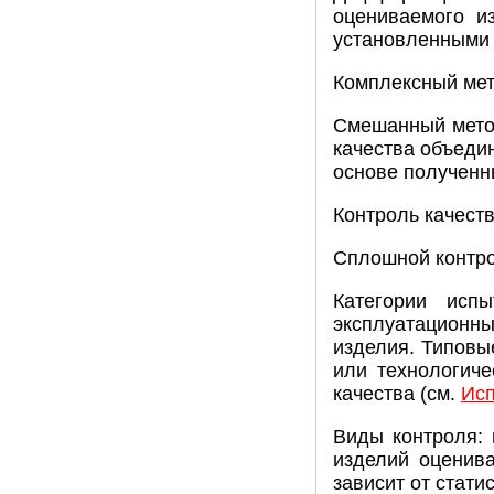
оцениваемого и
установленными 
Комплексный мет
Смешанный метод
качества объеди
основе полученн
Контроль качест
Сплошной контро
Категории испы
эксплуатационн
изделия. Типовы
или технологиче
качества (см.
Исп
Виды контроля: 
изделий оценива
зависит от стат