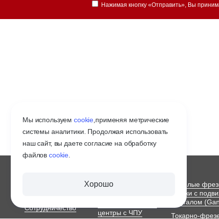
Нажимая кнопку «Отправить», Вы прини
Мы используем
cookie
,
применяя метрические
системы аналитики. Продолжая использовать
наш сайт, вы даете согласие на обработку
файлов
cookie
.
О ЗАВОДЕ
СТАНКИ С ЧПУ
Хорошо
Тяжелые фре
ПО МЕТАЛЛУ
станки с подв
Оплата и доставка
порталом (Gan
Обрабатывающие
Сотрудничество
центры с ЧПУ
Токарно-фрез