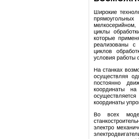
Широкие техноло
прямоугольных
мелкосерийном,
циклы обработк
которые примен
реализованы с 
циклов обработ
условия работы 
На станках возм
осуществляя од
постоянно дви
координаты на
осуществляется
координаты упро
Во всех моде
станкостроитель
электро механич
электродвигат