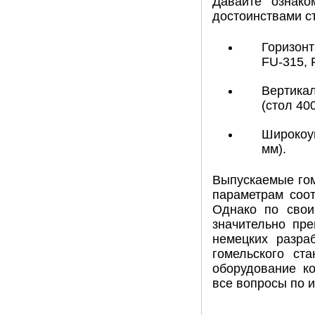
Давайте ознако
достоинствами ст
Горизонт
FU-315, 
Вертикал
(стол 40
Широкоун
мм).
Выпускаемые гом
параметрам соот
Однако по свои
значительно пр
немецких разра
гомельского ст
оборудование к
все вопросы по 