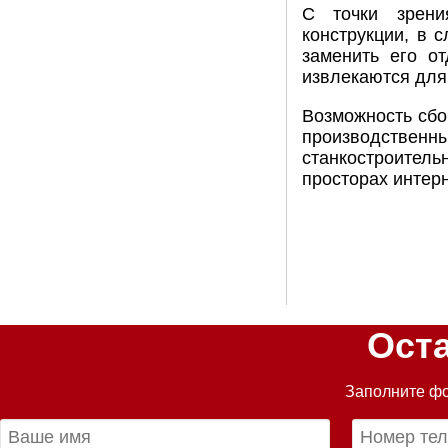
С точки зрени
конструкции, в 
заменить его о
извлекаются для
Возможность сбо
производстве
станкостроитель
просторах интер
Ост
Заполните фо