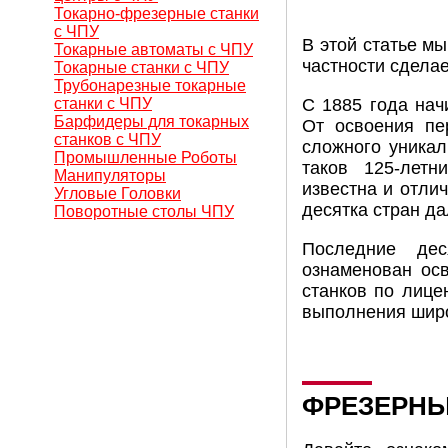
Токарно-фрезерные станки
с ЧПУ
В этой статье м
Токарные автоматы с ЧПУ
частности сдела
Токарные станки с ЧПУ
Трубонарезные токарные
станки с ЧПУ
С 1885 года нач
Барфидеры для токарных
От освоения пе
станков с ЧПУ
сложного уникал
Промышленные Роботы
таков 125-летн
Манипуляторы
известна и отли
Угловые Головки
десятка стран да
Поворотные столы ЧПУ
Последние дес
ознаменован ос
станков по лице
выполнения широ
ФРЕЗЕРНЫ