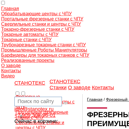
Главная
Обрабатывающие центры с ЧПУ
Портальные фрезерные станки с ЧПУ
Сверлильные станки и центры с ЧПУ
Токарно-фрезерные станки с ЧПУ
Токарные автоматы с ЧПУ
Токарные станки с ЧПУ
Трубонарезные токарные станки с ЧПУ
Промышленные Роботы Манипуляторы
Барфидеры для токарных станков с ЧПУ
Реализованные проекты
О заводе
Контакты
Видео
СТАНОТЕКС
СТАНОТЕКС
Станки
О заводе
Контакты
Фрезерные
Главная
/
Фрезерный 
обрабатывающие центры с
ЧПУ
info@stanotex.ru
Портальные фрезерные
ФРЕЗЕРНЫ
+7 909 308-96-01
0
станки с ЧПУ
Сейчас в корзине:
ПРЕИМУЩЕ
Сверлильные станки и
центры с ЧПУ