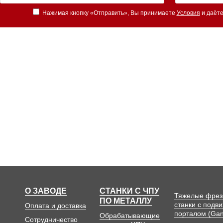
Нажимая кнопку «Отправить», Вы принимаете
Условия
и даёте
О ЗАВОДЕ
СТАНКИ С ЧПУ
Тяжелые фре
ПО МЕТАЛЛУ
станки с подв
Оплата и доставка
порталом (Gan
Обрабатывающие
Сотрудничество