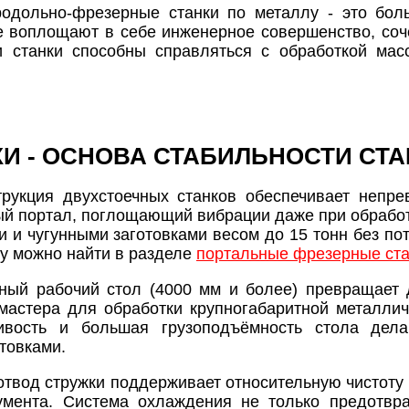
родольно-фрезерные станки по металлу - это бол
 воплощают в себе инженерное совершенство, соч
и станки способны справляться с обработкой мас
КИ - ОСНОВА СТАБИЛЬНОСТИ СТ
трукция двухстоечных станков обеспечивает непр
й портал, поглощающий вибрации даже при обработк
и и чугунными заготовками весом до 15 тонн без по
лу можно найти в разделе
портальные фрезерные ста
ный рабочий стол (4000 мм и более) превращает 
мастера для обработки крупногабаритной металлич
чивость и большая грузоподъёмность стола де
товками.
отвод стружки поддерживает относительную чистоту 
умента. Система охлаждения не только предотвр