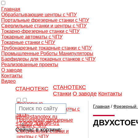
Главная
Обрабатывающие центры с ЧПУ
Портальные фрезерные станки с ЧПУ
Сверлильные станки и центры с ЧПУ
Токарно-фрезерные станки с ЧПУ
Токарные автоматы с ЧПУ
Токарные станки с ЧПУ
Трубонарезные токарные станки с ЧПУ
Промышленные Роботы Манипуляторы
Барфидеры для токарных станков с ЧПУ
Реализованные проекты
О заводе
Контакты
Видео
СТАНОТЕКС
СТАНОТЕКС
Станки
О заводе
Контакты
Фрезерные
Главная
/
Фрезерный 
обрабатывающие центры с
ЧПУ
info@stanotex.ru
Портальные фрезерные
ДВУХСТОЕ
+7 909 308-96-01
0
станки с ЧПУ
Сейчас в корзине:
Сверлильные станки и
центры с ЧПУ