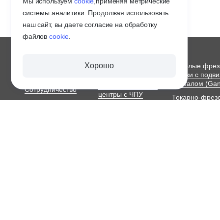
Мы используем
cookie
,
применяя метрические
системы аналитики. Продолжая использовать
наш сайт, вы даете согласие на обработку
файлов
cookie
.
О ЗАВОДЕ
СТАНКИ С ЧПУ
Хорошо
Тяжелые фре
ПО МЕТАЛЛУ
станки с подв
Оплата и доставка
порталом (Gan
Обрабатывающие
Сотрудничество
центры с ЧПУ
Токарно-фрез
Контакты
станки с ЧПУ
Портальные
ЧПУ станок
фрезерные станки с
Токарные авт
ЧПУ
с ЧПУ
Карта сайта
2019-2026 © СТАНОТЕКС
Вся размещённая на сайте информация, в том числе информация об
характер и не является договором публичной оферты. Производитель
конструкцию, не ухудшающие эксплуатационные характеристики изд
могут отличаться от оригинала продукции. Убедительная просьба для
консультанту. Перед приемкой товара и его установкой необходимо
Условия использования материалов сайта
Политика конфиденци