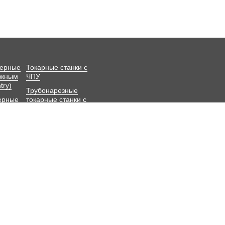
зерные
Токарные станки с
ижным
ЧПУ
try)
Трубонарезные
ерные
токарные станки с
ЧПУ
оматы
Угловые Головки
Поворотные столы
ЧПУ
 услугах и их стоимости, описание товаров и изображения, носит исключит
 оставляет за собой право вносить изменения в технические характеристики
елий, без предварительного уведомления. Изображения и цвет представленн
 уточнения стоимости товаров и услуг, наличия, цвета и иных характеристик
 произвести тщательный осмотр товара.
альности
Уведомление об использовании файлов cookie