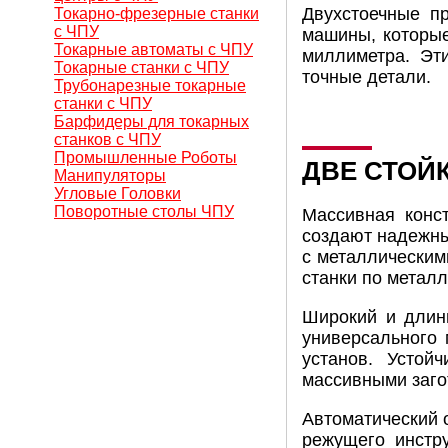
Двухстоечные п
Токарно-фрезерные станки
с ЧПУ
машины, которые
Токарные автоматы с ЧПУ
миллиметра. Эт
Токарные станки с ЧПУ
точные детали.
Трубонарезные токарные
станки с ЧПУ
Барфидеры для токарных
станков с ЧПУ
Промышленные Роботы
ДВЕ СТОЙ
Манипуляторы
Угловые Головки
Поворотные столы ЧПУ
Массивная конс
создают надежны
с металлическим
станки по метал
Широкий и длин
универсального 
установ. Устой
массивными заго
Автоматический 
режущего инстр