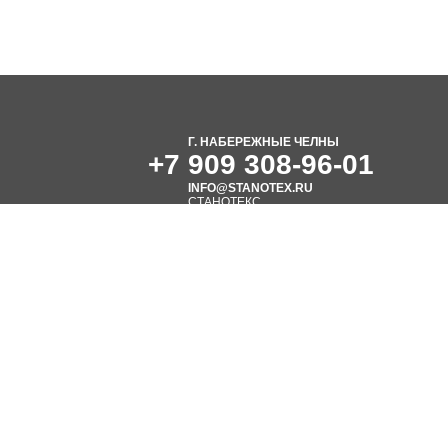
Г. НАБЕРЕЖНЫЕ ЧЕЛНЫ
+7 909 308-96-01
INFO@STANOTEX.RU
СТАНОТЕКС
Станкостроительный завод
R
Создание сайта
Вебцентр
ельно информационный
, комплектацию и
ого на сайте товара
 товаров обращаться к