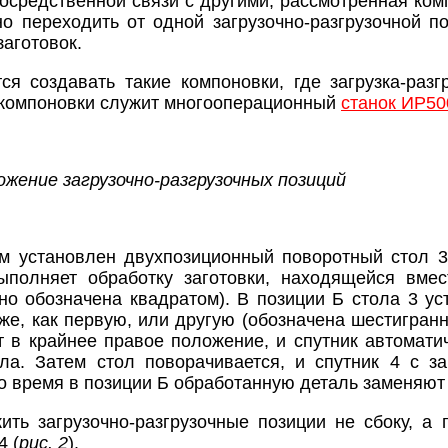
посредственной связи с другими, рассмотренная ком
о переходить от одной загрузочно-разгрузочной по
заготовок.
ся создавать такие компоновки, где загрузка-раз
 компоновки служит многооперационный
станок ИР5
ложение загрузочно-разгрузочных позиций
м установлен двухпозиционный поворотный стол 3
выполняет обработку заготовки, находящейся вме
вно обозначена квадратом). В позиции Б стола 3 
 же, как первую, или другую (обозначена шестигран
т в крайнее правое положение, и спутник автомат
ола. Затем стол поворачивается, и спутник 4 с з
это время в позиции Б обработанную деталь заменяю
ть загрузочно-разгрузочные позиции не сбоку, а 
 (
рис. 2
).