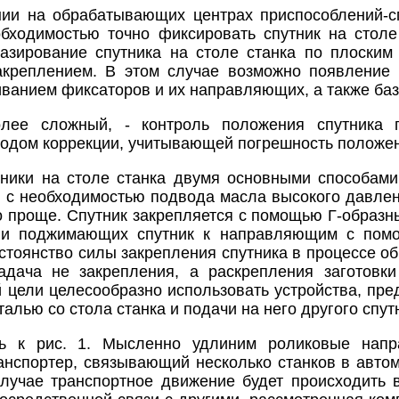
ии на обрабатывающих центрах приспособлений-сп
бходимостью точно фиксировать спутник на столе
базирование спутника на столе станка по плоск
креплением. В этом случае возможно появление 
иванием фиксаторов и их направляющих, а также баз
олее сложный, - контроль положения спутника 
дом коррекции, учитывающей погрешность положен
ники на столе станка двумя основными способами
, с необходимостью подвода масла высокого давлен
о проще. Спутник закрепляется с помощью Г-образн
 и поджимающих спутник к направляющим с пом
тоянство силы закрепления спутника в процессе обр
адача не закрепления, а раскрепления заготовки
й цели целесообразно использовать устройства, пре
алью со стола станка и подачи на него другого спут
рь к рис. 1. Мысленно удлиним роликовые нап
нспортер, связывающий несколько станков в авто
лучае транспортное движение будет происходить 