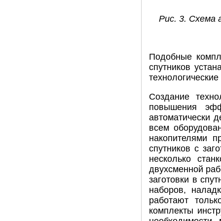
Рис. 3. Схема
Подобные компл
спутников уста
технологические
Создание техно
повышения эфф
автоматически д
всем оборудован
накопителями п
спутников с заг
несколько стан
двухсменной раб
заготовки в спу
наборов, наладк
работают тольк
комплекты инстр