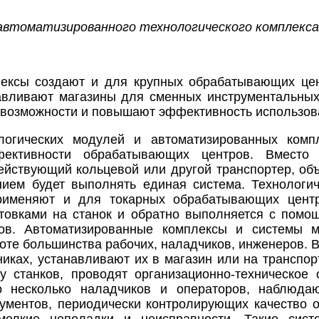
 автоматизированного технологического комплекса
ексы создают и для крупных обрабатывающих цен
навливают магазины для сменных инструментальны
 возможности и повышают эффективность использо
логических модулей и автоматизированных комп
ективности обрабатывающих центров. Вместо 
ействующий кольцевой или другой транспортер, об
ием будет выполнять единая система. Технологич
рименяют и для токарных обрабатывающих центр
отовками на станок и обратно выполняется с пом
ков. Автоматизированные комплексы и системы 
оте большинства рабочих, наладчиков, инженеров. 
тниках, устанавливают их в магазин или на транспо
у станков, проводят организационно-техническое
о несколько наладчиков и операторов, наблюда
ументов, периодически контролирующих качество 