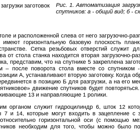
Рис. 1. Автоматизация загруз
спутников: а - общий вид; б - 
толе и расположенной слева от него загрузочно-раз
и имеют горизонтальную базовую плоскость план
остранстве. Сетка резьбовых отверстий служит д
а от стола станка находится вторая загрузочно-раз
ка, представим, что на спутнике 5 закреплена заго
м – после поворота стола вместе со спутником -
зиции А, устанавливают вторую заготовку. Когда обр
редвинется в позицию Б для разгрузки, а на его мес
тниковое» движение спутников будет повторяться.
живающие 13 и направляющие 1 ролики.
м органом служит гидроцилиндр 6, шток 12 котор
 7 и 14, которые могут входить в зацепление с з
относительно горизонтальной оси (с помощью мех
тников необходим для того, чтобы можно было по