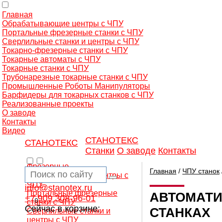
Главная
Обрабатывающие центры с ЧПУ
Портальные фрезерные станки с ЧПУ
Сверлильные станки и центры с ЧПУ
Токарно-фрезерные станки с ЧПУ
Токарные автоматы с ЧПУ
Токарные станки с ЧПУ
Трубонарезные токарные станки с ЧПУ
Промышленные Роботы Манипуляторы
Барфидеры для токарных станков с ЧПУ
Реализованные проекты
О заводе
Контакты
Видео
СТАНОТЕКС
СТАНОТЕКС
Станки
О заводе
Контакты
Фрезерные
Главная
/
ЧПУ станок
обрабатывающие центры с
ЧПУ
info@stanotex.ru
Портальные фрезерные
АВТОМАТИ
+7 909 308-96-01
0
станки с ЧПУ
Сейчас в корзине:
СТАНКАХ
Сверлильные станки и
центры с ЧПУ