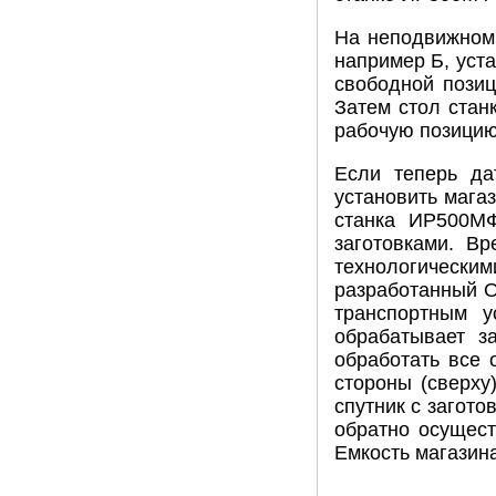
На неподвижном 
например Б, уста
свободной позиц
Затем стол стан
рабочую позицию
Если теперь да
установить мага
станка ИР500МФ
заготовками. В
технологически
разработанный О
транспортным 
обрабатывает з
обработать все 
стороны (сверху
спутник с загото
обратно осущест
Емкость магазина