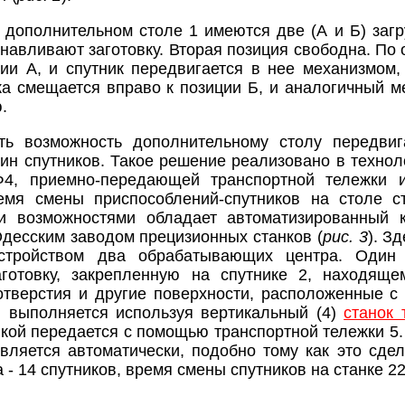
дополнительном столе 1 имеются две (А и Б) загру
навливают заготовку. Вторая позиция свободна. По 
ии А, и спутник передвигается в нее механизмом
ка смещается вправо к позиции Б, и аналогичный ме
.
ть возможность дополнительному столу передвиг
зин спутников. Такое решение реализовано в технол
4, приемно-передающей транспортной тележки и
ремя смены приспособлений-спутников на столе 
ми возможностями обладает автоматизированный 
десским заводом прецизионных станков (
рис. 3
). З
устройством два обрабатывающих центра. Один
аготовку, закрепленную на спутнике 2, находящ
отверстия и другие поверхности, расположенные с 
) выполняется используя вертикальный (4)
станок
вкой передается с помощью транспортной тележки 5.
вляется автоматически, подобно тому как это сде
 - 14 спутников, время смены спутников на станке 22