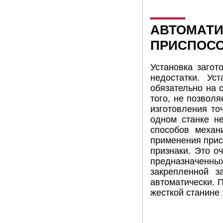
АВТОМАТИ
ПРИСПОСО
Установка загот
недостатки. Ус
обязательно на с
того, не позволя
изготовления то
одном станке не
способов механ
применения прис
признаки. Это о
предназначенных
закрепленной з
автоматически. 
жесткой станине