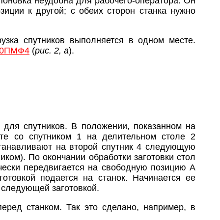
поновка неудобна для рабочего-оператора. Он
зиции к другой; с обеих сторон станка нужно
грузка спутников выполняется в одном месте.
00ПМФ4
(
рис. 2, а
).
 для спутников. В положении, показанном на
сте со спутником 1 на делительном столе 2
устанавливают на второй спутник 4 следующую
ником). По окончании обработки заготовки стол
ически передвигается на свободную позицию А
аготовкой подается на станок. Начинается ее
т следующей заготовкой.
перед станком. Так это сделано, например, в