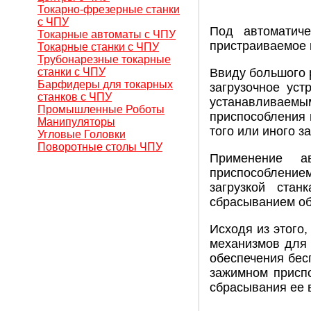
Токарно-фрезерные станки
с ЧПУ
Под автоматиче
Токарные автоматы с ЧПУ
пристраиваемое к
Токарные станки с ЧПУ
Трубонарезные токарные
станки с ЧПУ
Ввиду большого 
Барфидеры для токарных
загрузочное уст
станков с ЧПУ
устанавливаемым
Промышленные Роботы
приспособления 
Манипуляторы
того или иного з
Угловые Головки
Поворотные столы ЧПУ
Применение ав
приспособлением
загрузкой стан
сбрасыванием об
Исходя из этого
механизмов для 
обеспечения бес
зажимном приспо
сбрасывания ее 