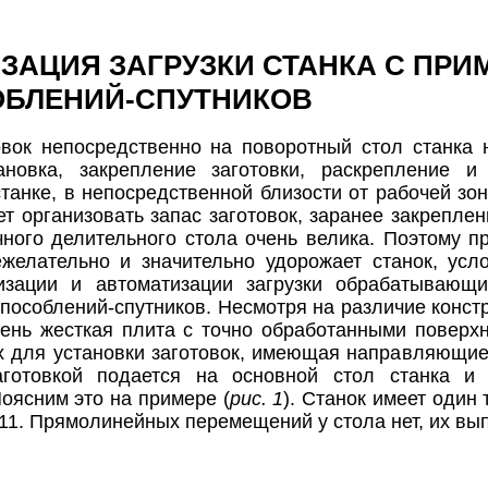
ЗАЦИЯ ЗАГРУЗКИ СТАНКА С ПР
БЛЕНИЙ-СПУТНИКОВ
овок непосредственно на поворотный стол станка
тановка, закрепление заготовки, раскрепление 
танке, в непосредственной близости от рабочей зон
ет организовать запас заготовок, заранее закрепле
чного делительного стола очень велика. Поэтому 
желательно и значительно удорожает станок, усл
изации и автоматизации загрузки обрабатывающ
пособлений-спутников. Несмотря на различие конст
чень жесткая плита с точно обработанными поверх
 для установки заготовок, имеющая направляющие
аготовкой подается на основной стол станка и
Поясним это на примере (
рис. 1
). Станок имеет один
 11. Прямолинейных перемещений у стола нет, их вы