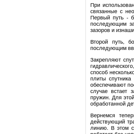
При использован
связанные с нео
Первый путь - 
последующим за
зазоров и изнаш
Второй путь, б
последующим вво
Закрепляют спут
гидравлического
способ нескольк
плиты спутника
обеспечивают пос
случае встает з
пружин. Для это
обработанной дет
Вернемся тепе
действующий тра
линию. В этом с