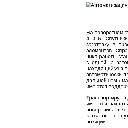
На поворотном с
4 и 5. Спутник
заготовку в пр
элементов. Справ
цикл работы стан
с одной, а зате
находящийся в по
автоматически пе
дальнейшем «мая
имеются поддер
Транспортирующи
имеются захваты
поворачивается 
захватов от спу
позиции.