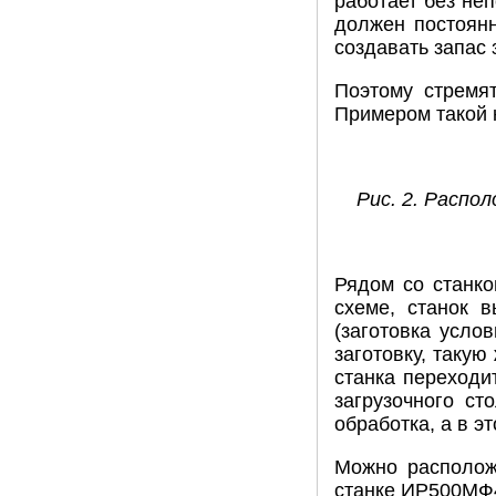
работает без не
должен постоянн
создавать запас 
Поэтому стремят
Примером такой
Рис. 2. Распо
Рядом со станко
схеме, станок 
(заготовка усло
заготовку, такую
станка переходи
загрузочного ст
обработка, а в 
Можно расположи
станке ИР500МФ4