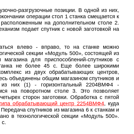
зочно-разгрузочные позиции. В одной из них,
окончании операции стол 1 станка смещается к
, расположенным на дополнительном столе 2.
ханизм подает спутник с новой заготовкой на
аться влево - вправо, то на станке можно
огической секции «Модуль 500», состоящей из
 магазина для приспособлений-спутников с
станка не более 45 с. Еще более широкими
комплекс из двух обрабатывающих центров,
десь объединены общим магазином спутников и
 из них (1) - горизонтальный 2204ВМФ4 -
емся на поворотном столе 3. Это позволяет
четырех сторон заготовки. Обработка с пятой
 типа обрабатывающий центр 2254ВМФ4
, куда
 Передача спутников из магазина 6 к станкам и
лано в технологической секции «Модуль 500».
 с.