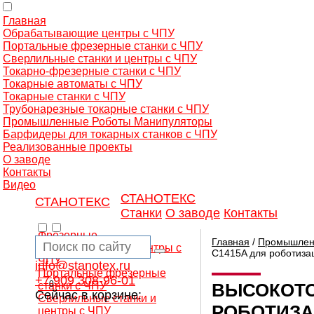
Главная
Обрабатывающие центры с ЧПУ
Портальные фрезерные станки с ЧПУ
Сверлильные станки и центры с ЧПУ
Токарно-фрезерные станки с ЧПУ
Токарные автоматы с ЧПУ
Токарные станки с ЧПУ
Трубонарезные токарные станки с ЧПУ
Промышленные Роботы Манипуляторы
Барфидеры для токарных станков с ЧПУ
Реализованные проекты
О заводе
Контакты
Видео
СТАНОТЕКС
СТАНОТЕКС
Станки
О заводе
Контакты
Фрезерные
Главная
/
Промышлен
обрабатывающие центры с
C1415A для роботиза
ЧПУ
info@stanotex.ru
Портальные фрезерные
+7 909 308-96-01
0
станки с ЧПУ
ВЫСОКОТО
Сейчас в корзине:
Сверлильные станки и
РОБОТИЗА
центры с ЧПУ