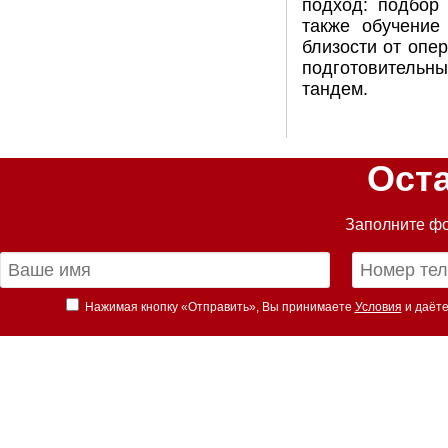
подход: подбор 
также обучение
близости от опе
подготовительны
тандем.
Ост
Заполните фо
Нажимая кнопку «Отправить», Вы принимаете
Условия
и даёте