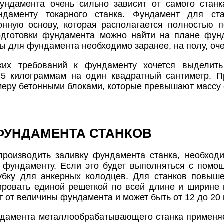
ундамента очень сильно зависит от самого станк
даменту токарного станка. Фундамент для ста
онную основу, которая располагается полностью 
одготовки фундамента можно найти на плане фун
 для фундамента необходимо заранее, на полу, оч
ких требований к фундаменту хочется выделить
ь 5 килограммам на один квадратный сантиметр. 
меру бетонными блоками, которые превышают массу с
ФУНДАМЕНТА СТАНКОВ
производить заливку фундамента станка, необход
к фундаменту. Если это будет выполняться с помо
убку для анкерных колодцев. Для станков повыш
ровать единой решеткой по всей длине и ширине 
т от величины фундамента и может быть от 12 до 20 
ндамента металлообрабатывающего станка применя