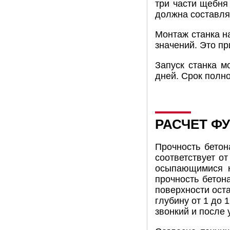
три части щебня
должна составля
Монтаж станка н
значений. Это п
Запуск станка м
дней. Срок полно
РАСЧЕТ Ф
Прочность бетон
соответствует от
осыпающимися к
прочность бетона
поверхности ост
глубину от 1 до 
звонкий и после 