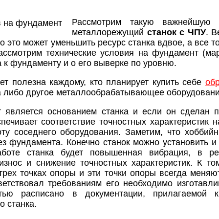
Рассмотрим такую важнейшую
металлорежущий
станок с ЧПУ
. 
 то это может уменьшить ресурс станка вдвое, а все 
ассмотрим технические условия на фундамент (мар
 к фундаменту и о его выверке по уровню.
т полезна каждому, кто планирует купить себе
об
а либо другое металлообрабатывающее оборудовани
 является основанием станка и если он сделан п
спечивает соответствие точностных характеристик
ту соседнего оборудования. Заметим, что хоббий
ез фундамента. Конечно станок можно установить и 
аботе станка будет повышенная вибрация, в р
знос и снижение точностных характеристик. К то
 трех точках опоры и эти точки опоры всегда меня
етствовал требованиям его необходимо изготавлив
стью расписано в документации, прилагаемой 
о станка.