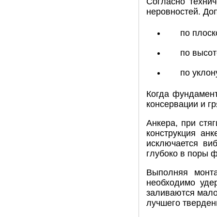
Согласно технич
неровностей. До
по плоск
по высот
по уклон
Когда фундамент
консервации и гр
Анкера, при стя
конструкция ан
исключается виб
глубоко в поры 
Выполняя монта
необходимо уде
заливаются мало
лучшего твердени