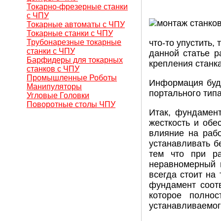
Токарно-фрезерные станки
с ЧПУ
Токарные автоматы с ЧПУ
Токарные станки с ЧПУ
Трубонарезные токарные
что-то упустить,
станки с ЧПУ
данной статье р
Барфидеры для токарных
крепления станка
станков с ЧПУ
Промышленные Роботы
Информация буде
Манипуляторы
портального тип
Угловые Головки
Поворотные столы ЧПУ
Итак, фундамент
жесткость и обе
влияние на рабо
устанавливать б
тем что при р
неравномерный и
всегда стоит на
фундамент соотв
которое полно
устанавливаемог