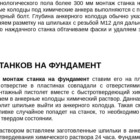
нологического пола более 300 мм монтаж станка 
ые колодцы под химические анкера выполняются с п
ерный болт. Глубина анкерного колодца обычно ук
яем разметку на шпильках с резьбой М12 для даль
 наждачного станка обтачиваем фаски и удаляем з
ТАНКОВ НА ФУНДАМЕНТ
я
монтаж станка на фундамент
ставим его на п
 отверстие в пластинах совпадали с отверстиям
нтажный пистолет вместе с быстротвердеющий хи
аем в анкерные колодцы химический раствор. Данная
олит шпильке выйти из анкерного колодца. Такая с
ливке случайное попадет на станок, то необходимо
 твердом состоянии.
аствором вставляем заготовленные шпильки в анк
твердевания химического раствора 24 часа. Фундаме