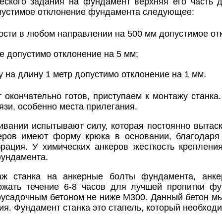
еского задания на фундамент верхняя его часть 
пустимое отклонение фундамента следующее:
ости в любом направлении на 500 мм допустимое от
е допустимо отклонение на 5 мм;
у на длину 1 метр допустимо отклонение на 1 мм.
 окончательно готов, приступаем к монтажу станк
язи, особенно места прилегания.
гивании испытывают силу, которая постоянно вытас
керов имеют форму крюка в основании, благодаря
рация. У химических анкеров жесткость креплени
фундамента.
ж станка на анкерные болты фундамента, анке
ржать течение 6-8 часов для лучшей пропитки ф
усадочным бетоном не ниже М300. Данный бетон мы
я. Фундамент станка это стапель, который необходим