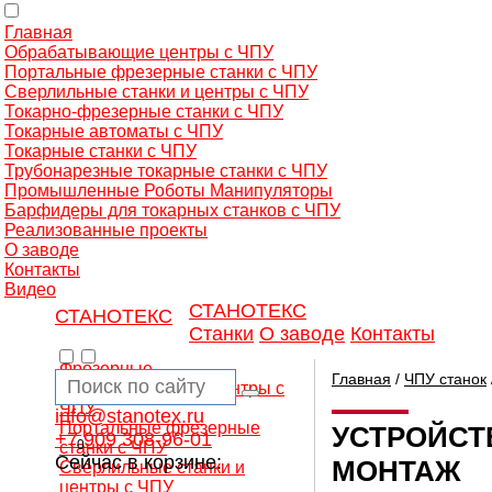
Главная
Обрабатывающие центры с ЧПУ
Портальные фрезерные станки с ЧПУ
Сверлильные станки и центры с ЧПУ
Токарно-фрезерные станки с ЧПУ
Токарные автоматы с ЧПУ
Токарные станки с ЧПУ
Трубонарезные токарные станки с ЧПУ
Промышленные Роботы Манипуляторы
Барфидеры для токарных станков с ЧПУ
Реализованные проекты
О заводе
Контакты
Видео
СТАНОТЕКС
СТАНОТЕКС
Станки
О заводе
Контакты
Фрезерные
Главная
/
ЧПУ станок
обрабатывающие центры с
ЧПУ
info@stanotex.ru
Портальные фрезерные
УСТРОЙСТ
+7 909 308-96-01
0
станки с ЧПУ
Сейчас в корзине:
МОНТАЖ
Сверлильные станки и
центры с ЧПУ