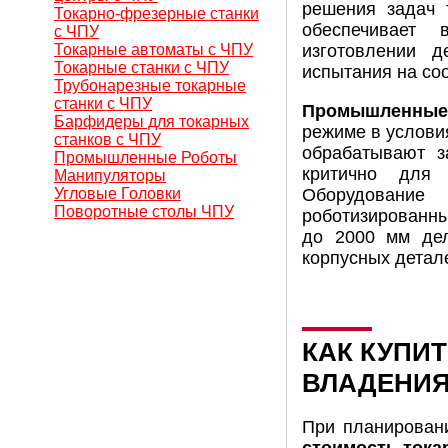
решения задач 
Токарно-фрезерные станки
обеспечивает 
с ЧПУ
Токарные автоматы с ЧПУ
изготовлении д
Токарные станки с ЧПУ
испытания на со
Трубонарезные токарные
станки с ЧПУ
Промышленные 
Барфидеры для токарных
режиме в услови
станков с ЧПУ
обрабатывают з
Промышленные Роботы
критично для 
Манипуляторы
Угловые Головки
Оборудование
Поворотные столы ЧПУ
роботизированны
до 2000 мм дел
корпусных детал
КАК КУПИ
ВЛАДЕНИ
При планирова