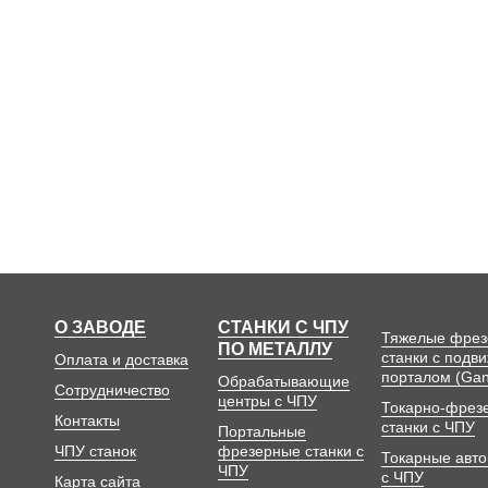
О ЗАВОДЕ
СТАНКИ С ЧПУ
Тяжелые фре
ПО МЕТАЛЛУ
станки с подв
Оплата и доставка
порталом (Gan
Обрабатывающие
Сотрудничество
центры с ЧПУ
Токарно-фрез
Контакты
станки с ЧПУ
Портальные
ЧПУ станок
фрезерные станки с
Токарные авт
ЧПУ
с ЧПУ
Карта сайта