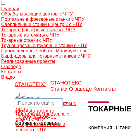
Главная
Обрабатывающие центры с ЧПУ
Портальные фрезерные станки с ЧПУ
Сверлильные станки и центры с ЧПУ
Токарно-фрезерные станки с ЧПУ
Токарные автоматы с ЧПУ
Токарные станки с ЧПУ
Трубонарезные токарные станки с ЧПУ
Промышленные Роботы Манипуляторы
Барфидеры для токарных станков с ЧПУ
Реализованные проекты
О заводе
Контакты
Видео
СТАНОТЕКС
СТАНОТЕКС
Станки
О заводе
Контакты
Фрезерные
обрабатывающие центры с
ТОКАРНЫЕ
ЧПУ
info@stanotex.ru
Портальные фрезерные
+7 909 308-96-01
0
станки с ЧПУ
Сейчас в корзине:
Сверлильные станки и
Компания Стано
центры с ЧПУ