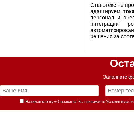
Станотекс не пр
адаптируем
ток
персонал и обе
интеграции р
автоматизирова
решения за соот
Ост
Заполните фо
Нажимая кнопку «Отправить», Вы принимаете
Условия
и даёте