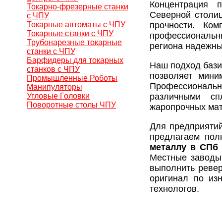
Концентрация п
Токарно-фрезерные станки
Северной столиц
с ЧПУ
Токарные автоматы с ЧПУ
прочности. Ком
Токарные станки с ЧПУ
профессиональ
Трубонарезные токарные
региона надежн
станки с ЧПУ
Барфидеры для токарных
Наш подход бази
станков с ЧПУ
позволяет мини
Промышленные Роботы
Профессиональ
Манипуляторы
Угловые Головки
различными сп
Поворотные столы ЧПУ
жаропрочных мат
Для предприяти
предлагаем пол
металлу в СПб
Местные заводы 
выполнить ревер
оригинал по из
технологов.