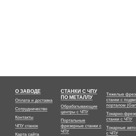
О ЗАВОДЕ
СТАНКИ С ЧПУ
Тяжелые фре
ПО МЕТАЛЛУ
станки с подв
Оплата и доставка
порталом (Gan
Обрабатывающие
Сотрудничество
центры с ЧПУ
Токарно-фрез
Контакты
станки с ЧПУ
Портальные
ЧПУ станок
фрезерные станки с
Токарные авт
ЧПУ
с ЧПУ
Карта сайта