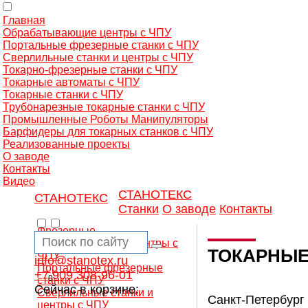
Главная
Обрабатывающие центры с ЧПУ
Портальные фрезерные станки с ЧПУ
Сверлильные станки и центры с ЧПУ
Токарно-фрезерные станки с ЧПУ
Токарные автоматы с ЧПУ
Токарные станки с ЧПУ
Трубонарезные токарные станки с ЧПУ
Промышленные Роботы Манипуляторы
Барфидеры для токарных станков с ЧПУ
Реализованные проекты
О заводе
Контакты
Видео
СТАНОТЕКС
СТАНОТЕКС
Станки
О заводе
Контакты
Фрезерные
обрабатывающие центры с
ТОКАРНЫЕ
ЧПУ
info@stanotex.ru
Портальные фрезерные
+7 909 308-96-01
0
станки с ЧПУ
Сейчас в корзине:
Сверлильные станки и
Санкт-Петербург
центры с ЧПУ