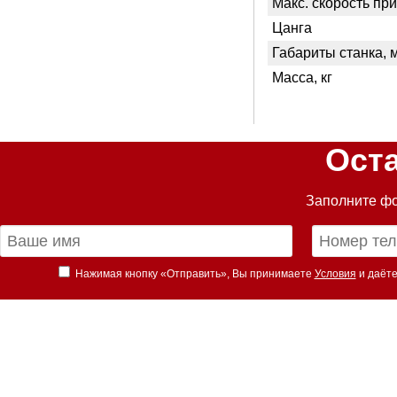
Макс. скорость пр
Цанга
Габариты станка, 
Масса, кг
Ост
Заполните фо
Нажимая кнопку «Отправить», Вы принимаете
Условия
и даёте