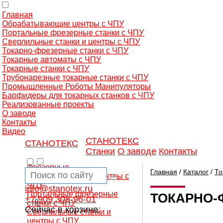
Главная
Обрабатывающие центры с ЧПУ
Портальные фрезерные станки с ЧПУ
Сверлильные станки и центры с ЧПУ
Токарно-фрезерные станки с ЧПУ
Токарные автоматы с ЧПУ
Токарные станки с ЧПУ
Трубонарезные токарные станки с ЧПУ
Промышленные Роботы Манипуляторы
Барфидеры для токарных станков с ЧПУ
Реализованные проекты
О заводе
Контакты
Видео
СТАНОТЕКС
СТАНОТЕКС
Станки
О заводе
Контакты
Фрезерные
Главная
/
Каталог
/
То
обрабатывающие центры с
ЧПУ
info@stanotex.ru
Портальные фрезерные
ТОКАРНО-
+7 909 308-96-01
0
станки с ЧПУ
Сейчас в корзине:
Сверлильные станки и
центры с ЧПУ