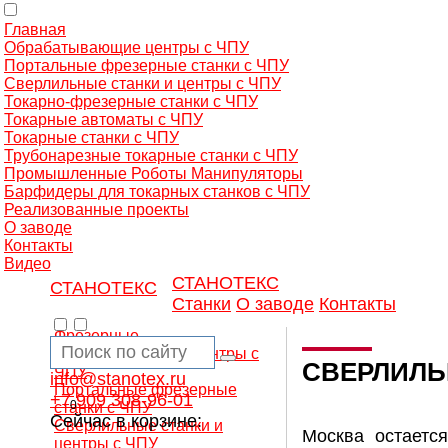
Главная
Обрабатывающие центры с ЧПУ
Портальные фрезерные станки с ЧПУ
Сверлильные станки и центры с ЧПУ
Токарно-фрезерные станки с ЧПУ
Токарные автоматы с ЧПУ
Токарные станки с ЧПУ
Трубонарезные токарные станки с ЧПУ
Промышленные Роботы Манипуляторы
Барфидеры для токарных станков с ЧПУ
Реализованные проекты
О заводе
Контакты
Видео
СТАНОТЕКС
СТАНОТЕКС
Станки
О заводе
Контакты
Фрезерные
обрабатывающие центры с
СВЕРЛИЛЬ
ЧПУ
info@stanotex.ru
Портальные фрезерные
+7 909 308-96-01
0
станки с ЧПУ
Сейчас в корзине:
Сверлильные станки и
Москва остаетс
центры с ЧПУ