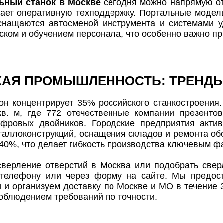
ьный станок в Москве
сегодня можно напрямую от 
ает оперативную техподдержку. Портальные модел
снащаются автосменой инструмента и системами у
ком и обучением персонала, что особенно важно при
АЯ ПРОМЫШЛЕННОСТЬ: ТРЕНДЫ
он концентрирует 35% российского станкостроения
кв. м, где 772 отечественные компании презенто
ифровых двойников. Городские предприятия акти
таллоконструкций, оснащения складов и ремонта об
40%, что делает гибкость производства ключевым фа
сверление отверстий в Москва или подобрать свер
елефону или через форму на сайте. Мы предоста
 и организуем доставку по Москве и МО в течение 3
облюдением требований по точности.