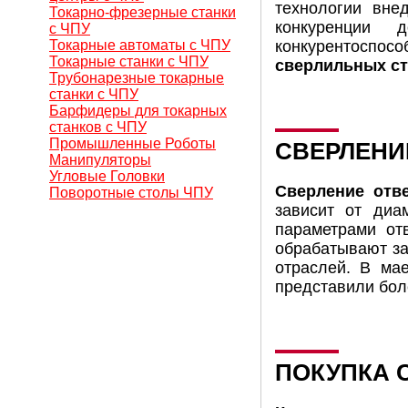
технологии вне
Токарно-фрезерные станки
конкуренции 
с ЧПУ
Токарные автоматы с ЧПУ
конкурентоспос
Токарные станки с ЧПУ
сверлильных ст
Трубонарезные токарные
станки с ЧПУ
Барфидеры для токарных
станков с ЧПУ
Промышленные Роботы
СВЕРЛЕНИ
Манипуляторы
Угловые Головки
Сверление отв
Поворотные столы ЧПУ
зависит от диа
параметрами от
обрабатывают за
отраслей. В ма
представили бол
ПОКУПКА 