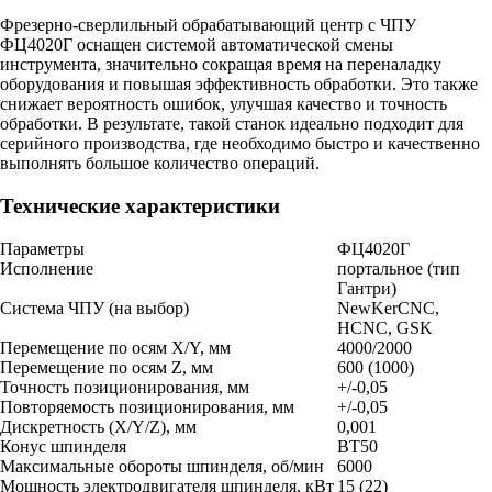
Фрезерно-сверлильный обрабатывающий центр с ЧПУ
ФЦ4020Г оснащен системой автоматической смены
инструмента, значительно сокращая время на переналадку
оборудования и повышая эффективность обработки. Это также
снижает вероятность ошибок, улучшая качество и точность
обработки. В результате, такой станок идеально подходит для
серийного производства, где необходимо быстро и качественно
выполнять большое количество операций.
Технические характеристики
Параметры
ФЦ4020Г
Исполнение
портальное (тип
Гантри)
Система ЧПУ (на выбор)
NewKerCNC,
HCNC, GSK
Перемещение по осям X/Y, мм
4000/2000
Перемещение по осям Z, мм
600 (1000)
Точность позиционирования, мм
+/-0,05
Повторяемость позиционирования, мм
+/-0,05
Дискретность (X/Y/Z), мм
0,001
Конус шпинделя
BT50
Максимальные обороты шпинделя, об/мин
6000
Мощность электродвигателя шпинделя, кВт
15 (22)