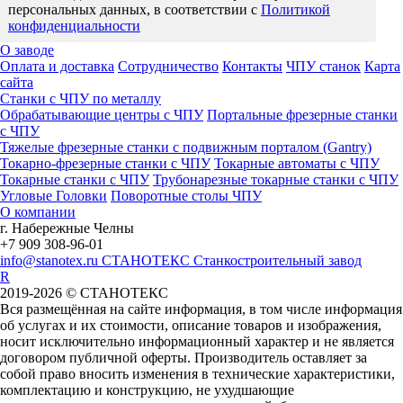
персональных данных, в соответствии с
Политикой
конфиденциальности
О заводе
Оплата и доставка
Сотрудничество
Контакты
ЧПУ станок
Карта
сайта
Станки с ЧПУ по металлу
Обрабатывающие центры с ЧПУ
Портальные фрезерные станки
с ЧПУ
Тяжелые фрезерные станки с подвижным порталом (Gantry)
Токарно-фрезерные станки с ЧПУ
Токарные автоматы с ЧПУ
Токарные станки с ЧПУ
Трубонарезные токарные станки с ЧПУ
Угловые Головки
Поворотные столы ЧПУ
О компании
г. Набережные Челны
+7 909 308-96-01
info@stanotex.ru
СТАНОТЕКС
Станкостроительный завод
R
2019-2026 © СТАНОТЕКС
Вся размещённая на сайте информация, в том числе информация
об услугах и их стоимости, описание товаров и изображения,
носит исключительно информационный характер и не является
договором публичной оферты. Производитель оставляет за
собой право вносить изменения в технические характеристики,
комплектацию и конструкцию, не ухудшающие