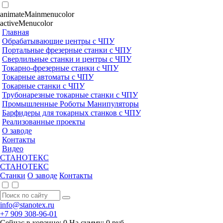
animateMainmenucolor
activeMenucolor
Главная
Обрабатывающие центры с ЧПУ
Портальные фрезерные станки с ЧПУ
Сверлильные станки и центры с ЧПУ
Токарно-фрезерные станки с ЧПУ
Токарные автоматы с ЧПУ
Токарные станки с ЧПУ
Трубонарезные токарные станки с ЧПУ
Промышленные Роботы Манипуляторы
Барфидеры для токарных станков с ЧПУ
Реализованные проекты
О заводе
Контакты
Видео
СТАНОТЕКС
СТАНОТЕКС
Станки
О заводе
Контакты
info@stanotex.ru
+7 909 308-96-01
Сейчас в корзине:
0
На сумму:
0
руб