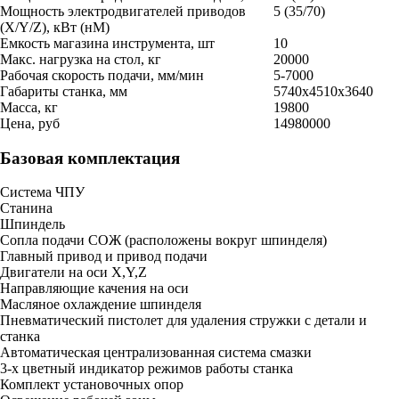
Мощность электродвигателей приводов
5 (35/70)
(X/Y/Z), кВт (нМ)
Емкость магазина инструмента, шт
10
Макс. нагрузка на стол, кг
20000
Рабочая скорость подачи, мм/мин
5-7000
Габариты станка, мм
5740х4510х3640
Масса, кг
19800
Цена, руб
14980000
Базовая комплектация
Система ЧПУ
Станина
Шпиндель
Сопла подачи СОЖ (расположены вокруг шпинделя)
Главный привод и привод подачи
Двигатели на оси X,Y,Z
Направляющие качения на оси
Масляное охлаждение шпинделя
Пневматический пистолет для удаления стружки с детали и
станка
Автоматическая централизованная система смазки
3-х цветный индикатор режимов работы станка
Комплект установочных опор