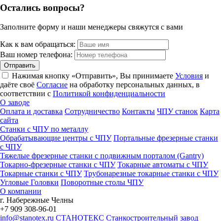
Остались вопросы?
Заполните форму и наши менеджеры свяжутся с вами
Как к вам обращаться:
Ваш номер телефона:
Нажимая кнопку «Отправить», Вы принимаете
Условия
и
даёте своё
Согласие
на обработку персональных данных, в
соответствии с
Политикой конфиденциальности
О заводе
Оплата и доставка
Сотрудничество
Контакты
ЧПУ станок
Карта
сайта
Станки с ЧПУ по металлу
Обрабатывающие центры с ЧПУ
Портальные фрезерные станки
с ЧПУ
Тяжелые фрезерные станки с подвижным порталом (Gantry)
Токарно-фрезерные станки с ЧПУ
Токарные автоматы с ЧПУ
Токарные станки с ЧПУ
Трубонарезные токарные станки с ЧПУ
Угловые Головки
Поворотные столы ЧПУ
О компании
г. Набережные Челны
+7 909 308-96-01
info@stanotex.ru
СТАНОТЕКС
Станкостроительный завод