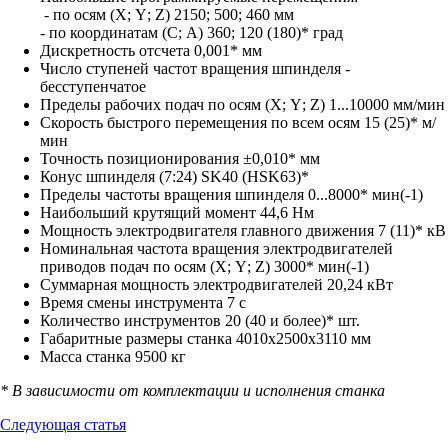
- по осям (Х; Ү; Z) 2150; 500; 460 мм
- по координатам (С; А) 360; 120 (180)* град
Дискретность отсчета 0,001* мм
Число ступеней частот вращения шпинделя -
бесступенчатое
Пределы рабочих подач по осям (Х; Ү; Z) 1...10000 мм/мин
Скорость быстрого перемещения по всем осям 15 (25)* м/
мин
Точность позиционирования ±0,010* мм
Конус шпинделя (7:24) SK40 (HSK63)*
Пределы частоты вращения шпинделя 0...8000* мин(-1)
Наибольший крутящий момент 44,6 Нм
Мощность электродвигателя главного движения 7 (11)* кВ
Номинальная частота вращения электродвигателей
приводов подач по осям (Х; Ү; Z) 3000* мин(-1)
Суммарная мощность электродвигателей 20,24 кВт
Время смены инструмента 7 с
Количество инструментов 20 (40 и более)* шт.
Габаритные размеры станка 4010х2500х3110 мм
Масса станка 9500 кг
* В зависимости от комплектации и исполнения станка
Следующая статья