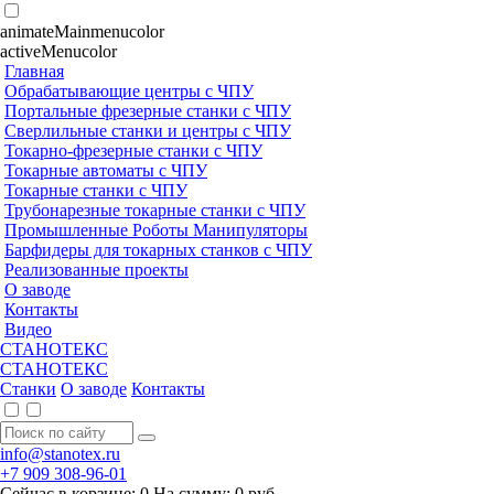
animateMainmenucolor
activeMenucolor
Главная
Обрабатывающие центры с ЧПУ
Портальные фрезерные станки с ЧПУ
Сверлильные станки и центры с ЧПУ
Токарно-фрезерные станки с ЧПУ
Токарные автоматы с ЧПУ
Токарные станки с ЧПУ
Трубонарезные токарные станки с ЧПУ
Промышленные Роботы Манипуляторы
Барфидеры для токарных станков с ЧПУ
Реализованные проекты
О заводе
Контакты
Видео
СТАНОТЕКС
СТАНОТЕКС
Станки
О заводе
Контакты
info@stanotex.ru
+7 909 308-96-01
Сейчас в корзине:
0
На сумму:
0
руб