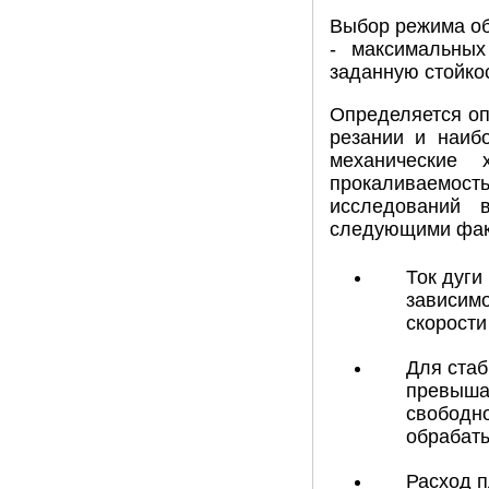
Выбор режима об
- максимальных
заданную стойко
Определяется оп
резании и наиб
механические 
прокаливаемос
исследований 
следующими фак
Ток дуги
зависимо
скорости
Для стаб
превышат
свободно
обрабат
Расход 