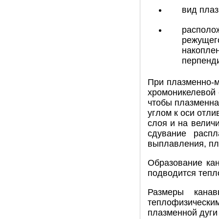
вид плаз
располож
режущего
накоплен
перпенд
При плазменно-м
хромоникелевой 
чтобы плазменна
углом к оси отли
слоя и на велич
сдувание распл
выплавления, пл
Образование кан
подводится тепло
Размеры кана
теплофизическ
плазменной дуги