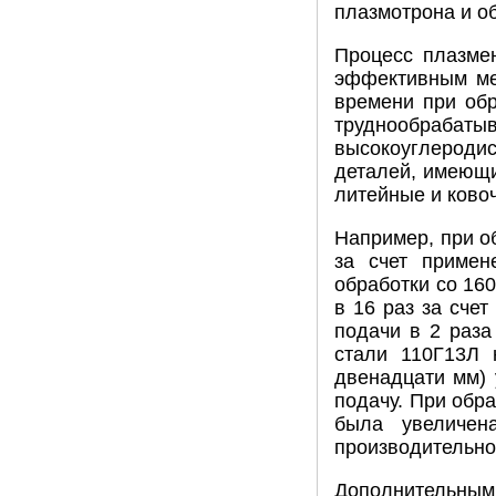
плазмотрона и о
Процесс плазме
эффективным ме
времени при обр
труднообрабат
высокоуглеродис
деталей, имеющи
литейные и ково
Например, при о
за счет примен
обработки со 16
в 16 раз за счет
подачи в 2 раза
стали 110Г13Л 
двенадцати мм) 
подачу. При обра
была увеличен
производительнос
Дополнительны