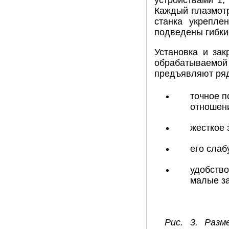
устройствами 1,
Каждый плазмотр
станка укреплен
подведены гибки
Установка и за
обрабатываемой 
предъявляют ряд 
точное п
отношени
жесткое 
его слаб
удобство
малые за
Рис. 3. Разм