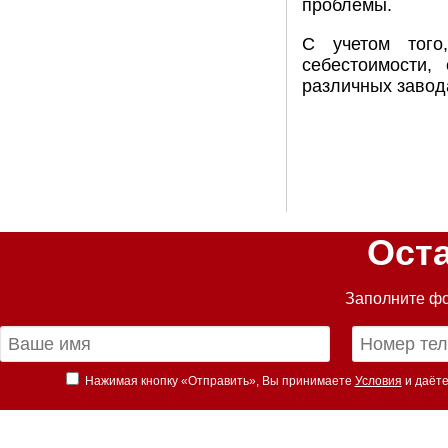
проблемы.
С учетом того
себестоимости,
различных завода
Ост
Заполните фо
Нажимая кнопку «Отправить», Вы принимаете
Условия
и даёте