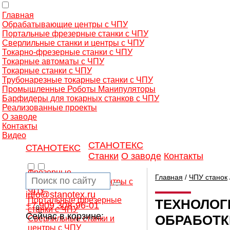
Главная
Обрабатывающие центры с ЧПУ
Портальные фрезерные станки с ЧПУ
Сверлильные станки и центры с ЧПУ
Токарно-фрезерные станки с ЧПУ
Токарные автоматы с ЧПУ
Токарные станки с ЧПУ
Трубонарезные токарные станки с ЧПУ
Промышленные Роботы Манипуляторы
Барфидеры для токарных станков с ЧПУ
Реализованные проекты
О заводе
Контакты
Видео
СТАНОТЕКС
СТАНОТЕКС
Станки
О заводе
Контакты
Фрезерные
Главная
/
ЧПУ станок
обрабатывающие центры с
ЧПУ
info@stanotex.ru
Портальные фрезерные
ТЕХНОЛОГ
+7 909 308-96-01
0
станки с ЧПУ
Сейчас в корзине:
ОБРАБОТК
Сверлильные станки и
центры с ЧПУ