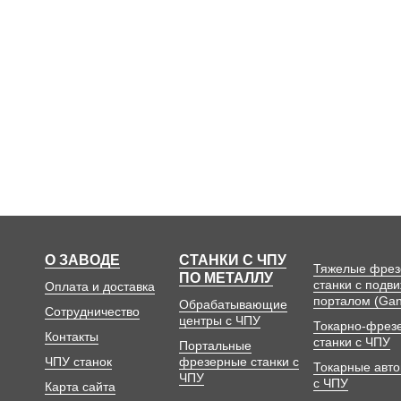
О ЗАВОДЕ
СТАНКИ С ЧПУ
Тяжелые фре
ПО МЕТАЛЛУ
станки с подв
Оплата и доставка
порталом (Gan
Обрабатывающие
Сотрудничество
центры с ЧПУ
Токарно-фрез
Контакты
станки с ЧПУ
Портальные
ЧПУ станок
фрезерные станки с
Токарные авт
ЧПУ
с ЧПУ
Карта сайта