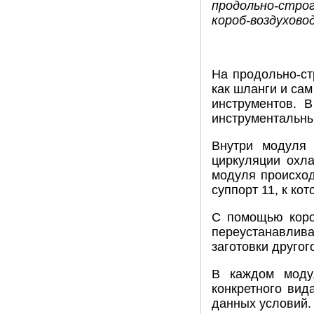
продольно-стро
короб-воздуховод
На продольно-ст
как шланги и са
инструментов. 
инструментальны
Внутри модуля 
циркуляции охл
модуля происход
суппорт 11, к ко
С помощью корот
переустанавлива
заготовки другог
В каждом моду
конкретного вид
данных условий. 