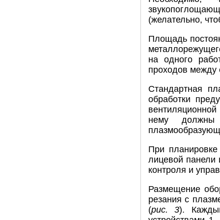
звукопоглощаю
(желательно, чт
Площадь постоян
металлорежущего
на одного рабо
проходов между 
Стандартная пла
обработки пред
вентиляционной 
нему должны
плазмообразующе
При планировке 
лицевой панели 
контроля и упра
Размещение обор
резания с плазм
(
рис. 3
). Кажд