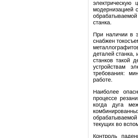
электрическую 
модернизацией с
обрабатываемой 
станка.
При наличии в 
снабжен токосъе
металлографитов
деталей станка,
станков такой д
устройствам э
требования: ми
работе.
Наиболее опас
процессе резани
когда дуга ме
комбинированны
обрабатываемой
текущих во вспо
Контроль паден