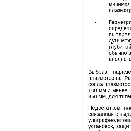
минималь
плазмотр
Геометри
определя
выплавля
дуги мож
глубиной
обычно в
анодного
Выбрав параме
плазмотрона. Р
сопла плазмотро
100 мм и менее 
350 мм, для тита
Недостатком пл
связанная с выд
ультрафиолетов
установок, защи