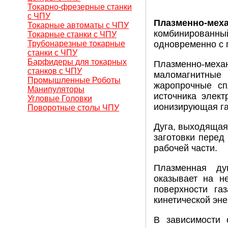
Токарно-фрезерные станки
с ЧПУ
Плазменно-ме
Токарные автоматы с ЧПУ
комбинированный
Токарные станки с ЧПУ
Трубонарезные токарные
одновременно с 
станки с ЧПУ
Барфидеры для токарных
Плазменно-ме
станков с ЧПУ
маломагнитные
Промышленные Роботы
жаропрочные сп
Манипуляторы
источника элект
Угловые Головки
ионизирующая га
Поворотные столы ЧПУ
Дуга, выходящая
заготовки перед
рабочей части.
Плазменная ду
оказывает на н
поверхности га
кинетической эне
В зависимости 