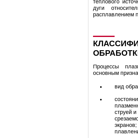
теплового источ
дуги относите
расплавлением по
КЛАССИФИ
ОБРАБОТК
Процессы плаз
основным призна
вид обра
состояни
плазменн
струей и
срезаем
экранов;
плавлени