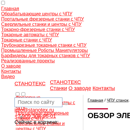
Главная
Обрабатывающие центры с ЧПУ
Портальные фрезерные станки с ЧПУ
Сверлильные станки и центры с ЧПУ
Токарно-фрезерные станки с ЧПУ
Токарные автоматы с ЧПУ
Токарные станки с ЧПУ
Трубонарезные токарные станки с ЧПУ
Промышленные Роботы Манипуляторы
Барфидеры для токарных станков с ЧПУ
Реализованные проекты
О заводе
Контакты
Видео
СТАНОТЕКС
СТАНОТЕКС
Станки
О заводе
Контакты
Фрезерные
Главная
/
ЧПУ станок
обрабатывающие центры с
ЧПУ
info@stanotex.ru
Портальные фрезерные
ОБЗОР ЭЛ
+7 909 308-96-01
0
станки с ЧПУ
Сейчас в корзине:
Сверлильные станки и
центры с ЧПУ