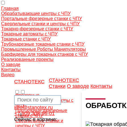
Главная
Обрабатывающие центры с ЧПУ
Портальные фрезерные станки с ЧПУ
Сверлильные станки и центры с ЧПУ
Токарно-фрезерные станки с ЧПУ
Токарные автоматы с ЧПУ
Токарные станки с ЧПУ
Трубонарезные токарные станки с ЧПУ
Промышленные Роботы Манипуляторы
Барфидеры для токарных станков с ЧПУ
Реализованные проекты
О заводе
Контакты
Видео
СТАНОТЕКС
СТАНОТЕКС
Станки
О заводе
Контакты
Фрезерные
обрабатывающие центры с
ОБРАБОТК
ЧПУ
info@stanotex.ru
Портальные фрезерные
+7 909 308-96-01
0
станки с ЧПУ
Сейчас в корзине:
Сверлильные станки и
центры с ЧПУ