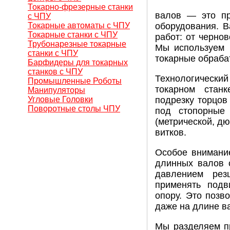
Токарно-фрезерные станки
валов — это пр
с ЧПУ
Токарные автоматы с ЧПУ
оборудования. В
Токарные станки с ЧПУ
работ: от черно
Трубонарезные токарные
Мы используем к
станки с ЧПУ
токарные обраба
Барфидеры для токарных
станков с ЧПУ
Технологический
Промышленные Роботы
токарном станк
Манипуляторы
Угловые Головки
подрезку торцов
Поворотные столы ЧПУ
под стопорные
(метрической, дю
витков.
Особое внимание
длинных валов 
давлением рез
применять под
опору. Это позв
даже на длине ва
Мы разделяем пр