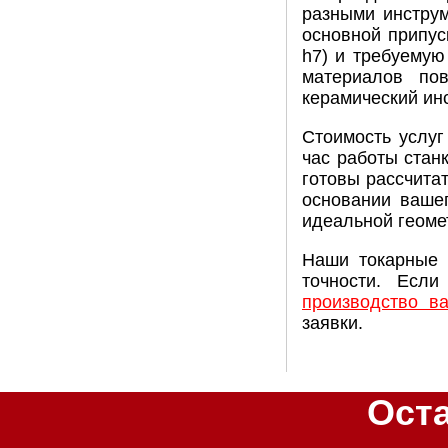
разными инструм
основной припус
h7) и требуемую
материалов по
керамический ин
Стоимость услуг
час работы стан
готовы рассчита
основании вашег
идеальной геоме
Наши токарные 
точности. Если
производство в
заявки.
Ост