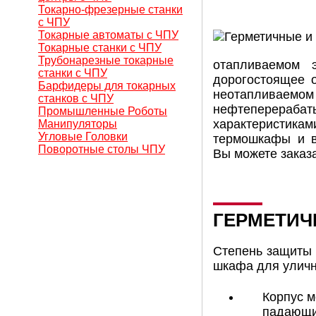
Токарно-фрезерные станки
с ЧПУ
Токарные автоматы с ЧПУ
Токарные станки с ЧПУ
Трубонарезные токарные
отапливаемом 
станки с ЧПУ
дорогостоящее 
Барфидеры для токарных
неотапливаемо
станков с ЧПУ
нефтеперерабат
Промышленные Роботы
характеристикам
Манипуляторы
Угловые Головки
термошкафы и в
Поворотные столы ЧПУ
Вы можете заказ
ГЕРМЕТИЧ
Степень защиты о
шкафа для уличн
Корпус м
падающих