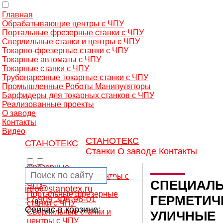
Главная
Обрабатывающие центры с ЧПУ
Портальные фрезерные станки с ЧПУ
Сверлильные станки и центры с ЧПУ
Токарно-фрезерные станки с ЧПУ
Токарные автоматы с ЧПУ
Токарные станки с ЧПУ
Трубонарезные токарные станки с ЧПУ
Промышленные Роботы Манипуляторы
Барфидеры для токарных станков с ЧПУ
Реализованные проекты
О заводе
Контакты
Видео
СТАНОТЕКС
СТАНОТЕКС
Станки
О заводе
Контакты
Фрезерные
обрабатывающие центры с
СПЕЦИАЛЬ
ЧПУ
info@stanotex.ru
Портальные фрезерные
ГЕРМЕТИЧ
+7 909 308-96-01
0
станки с ЧПУ
Сейчас в корзине:
Сверлильные станки и
УЛИЧНЫЕ
центры с ЧПУ