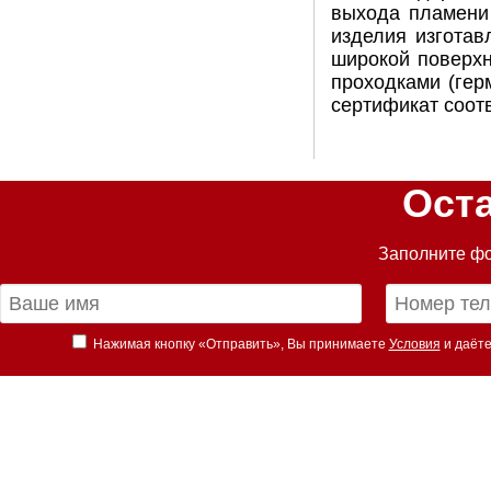
выхода пламени
изделия изготав
широкой поверх
проходками (гер
сертификат соотв
Ост
Заполните фо
Нажимая кнопку «Отправить», Вы принимаете
Условия
и даёте