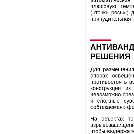
автоматическая
плюсовую темпе
(«точки росы») 
принудительная 
АНТИВАН
РЕШЕНИЯ
Для размещения
опорах освеще
противостоять в
конструкция из
невозможно срез
и сложные сува
«обтекаемая» фо
На объектах то
взрывозащищенны
чтобы выдержать