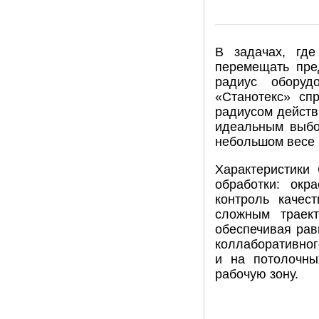
В задачах, где
перемещать пре
радиус оборуд
«Станотекс» сп
радиусом действи
идеальным выбо
небольшом весе 
Характеристики
обработки: окр
контроль качес
сложным траект
обеспечивая рав
коллаборативного
и на потолочн
рабочую зону.