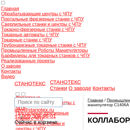
Главная
Обрабатывающие центры с ЧПУ
Портальные фрезерные станки с ЧПУ
Сверлильные станки и центры с ЧПУ
Токарно-фрезерные станки с ЧПУ
Токарные автоматы с ЧПУ
Токарные станки с ЧПУ
Трубонарезные токарные станки с ЧПУ
Промышленные Роботы Манипуляторы
Барфидеры для токарных станков с ЧПУ
Реализованные проекты
О заводе
Контакты
Видео
СТАНОТЕКС
СТАНОТЕКС
Станки
О заводе
Контакты
Фрезерные
Главная
/
Промышлен
обрабатывающие центры с
манипулятор C1406A
ЧПУ
info@stanotex.ru
Портальные фрезерные
+7 909 308-96-01
0
станки с ЧПУ
КОЛЛАБОР
Сейчас в корзине:
Сверлильные станки и
центры с ЧПУ