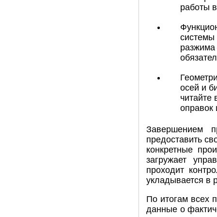
работы в
Функцион
системы
разжима 
обязател
Геометри
осей и б
читайте 
оправок 
Завершением пр
предоставить сво
конкретные прои
загружает упра
проходит контро
укладывается в 
По итогам всех 
данные о фактич