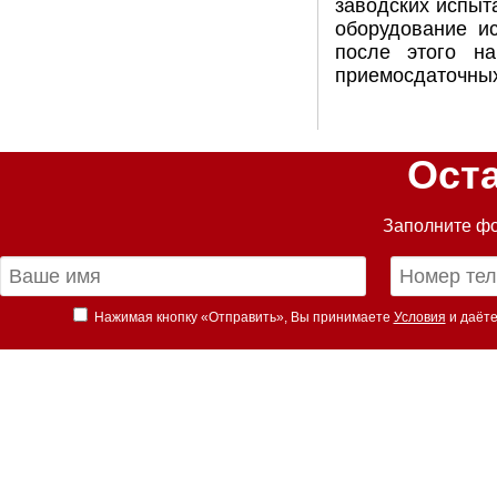
заводских испыт
оборудование ис
после этого на
приемосдаточных
Ост
Заполните фо
Нажимая кнопку «Отправить», Вы принимаете
Условия
и даёте