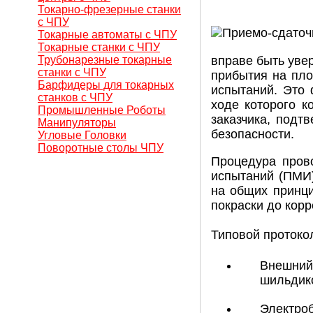
Токарно-фрезерные станки
с ЧПУ
Токарные автоматы с ЧПУ
Токарные станки с ЧПУ
Трубонарезные токарные
вправе быть увер
станки с ЧПУ
прибытия на пло
Барфидеры для токарных
испытаний. Это 
станков с ЧПУ
ходе которого к
Промышленные Роботы
заказчика, подт
Манипуляторы
безопасности.
Угловые Головки
Поворотные столы ЧПУ
Процедура прово
испытаний (ПМИ)
на общих принци
покраски до корр
Типовой протоко
Внешний 
шильдик
Электроб