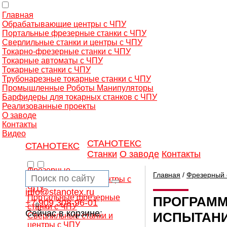
Главная
Обрабатывающие центры с ЧПУ
Портальные фрезерные станки с ЧПУ
Сверлильные станки и центры с ЧПУ
Токарно-фрезерные станки с ЧПУ
Токарные автоматы с ЧПУ
Токарные станки с ЧПУ
Трубонарезные токарные станки с ЧПУ
Промышленные Роботы Манипуляторы
Барфидеры для токарных станков с ЧПУ
Реализованные проекты
О заводе
Контакты
Видео
СТАНОТЕКС
СТАНОТЕКС
Станки
О заводе
Контакты
Фрезерные
Главная
/
Фрезерный 
обрабатывающие центры с
ЧПУ
info@stanotex.ru
Портальные фрезерные
ПРОГРАММ
+7 909 308-96-01
0
станки с ЧПУ
Сейчас в корзине:
ИСПЫТАНИ
Сверлильные станки и
центры с ЧПУ