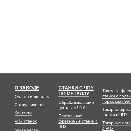
О ЗАВОДЕ
СТАНКИ С ЧПУ
Тяжелые фре
ПО МЕТАЛЛУ
станки с подв
Оплата и доставка
порталом (Gan
Обрабатывающие
Сотрудничество
центры с ЧПУ
Токарно-фрез
Контакты
станки с ЧПУ
Портальные
ЧПУ станок
фрезерные станки с
Токарные авт
ЧПУ
с ЧПУ
Карта сайта