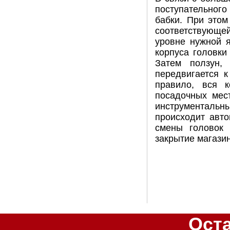
поступательног
бабки. При этом
соответствующе
уровне нужной я
корпуса головки
Затем ползун, 
передвигается к
правило, вся к
посадочных мес
инструментальн
происходит авто
смены головок 
закрытие магазин
Ост