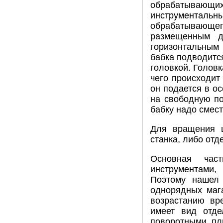
обрабатывающи
инструментальн
обрабатывающего
размещенным д
горизонтальным
бабка подводитс
головкой. Голов
чего происходит
он подается в о
на свободную по
бабку надо смест
Для вращения ш
станка, либо от
Основная час
инструментами
Поэтому нашел 
однорядных мага
возрастанию вр
имеет вид отде
поворотными пл