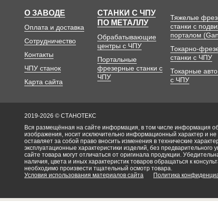
О ЗАВОДЕ
СТАНКИ С ЧПУ
Тяжелые фре
ПО МЕТАЛЛУ
станки с подв
Оплата и доставка
порталом (Gan
Обрабатывающие
Сотрудничество
центры с ЧПУ
Токарно-фрез
Контакты
станки с ЧПУ
Портальные
ЧПУ станок
фрезерные станки с
Токарные авт
ЧПУ
с ЧПУ
Карта сайта
2019-2026 © СТАНОТЕКС
Вся размещённая на сайте информация, в том числе информация об 
изображения, носит исключительно информационный характер и не
оставляет за собой право вносить изменения в технические характ
эксплуатационные характеристики изделий, без предварительного 
сайте товара могут отличаться от оригинала продукции. Убедительна
наличия, цвета и иных характеристик товаров обращаться к консульт
необходимо произвести тщательный осмотр товара.
Условия использования материалов сайта
Политика конфиденци