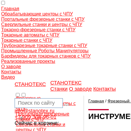
Главная
Обрабатывающие центры с ЧПУ
Портальные фрезерные станки с ЧПУ
Сверлильные станки и центры с ЧПУ
Токарно-фрезерные станки с ЧПУ
Токарные автоматы с ЧПУ
Токарные станки с ЧПУ
Трубонарезные токарные станки с ЧПУ
Промышленные Роботы Манипуляторы
Барфидеры для токарных станков с ЧПУ
Реализованные проекты
О заводе
Контакты
Видео
СТАНОТЕКС
СТАНОТЕКС
Станки
О заводе
Контакты
Фрезерные
Главная
/
Фрезерный 
обрабатывающие центры с
ЧПУ
info@stanotex.ru
Портальные фрезерные
ИНСТРУМЕ
+7 909 308-96-01
0
станки с ЧПУ
Сейчас в корзине:
Сверлильные станки и
центры с ЧПУ