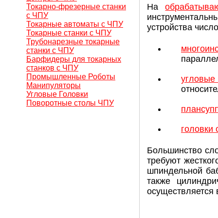
На
обрабатыв
Токарно-фрезерные станки
с ЧПУ
инструменталь
Токарные автоматы с ЧПУ
устройства числ
Токарные станки с ЧПУ
Трубонарезные токарные
многоин
станки с ЧПУ
паралле
Барфидеры для токарных
станков с ЧПУ
Промышленные Роботы
угловые 
Манипуляторы
относите
Угловые Головки
Поворотные столы ЧПУ
плансуп
головки 
Большинство сло
требуют жестког
шпиндельной ба
также цилиндри
осуществляется 