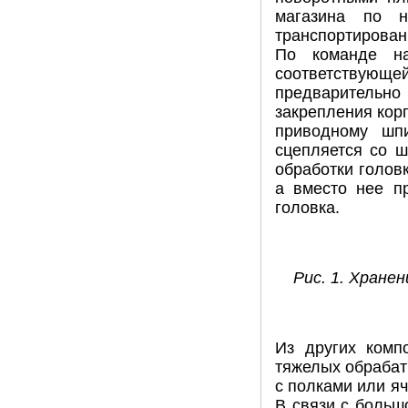
магазина по н
транспортирован
По команде на
соответствующ
предварительно 
закрепления кор
приводному шпи
сцепляется со ш
обработки голов
а вместо нее п
головка.
Рис. 1. Хране
Из других комп
тяжелых обрабат
с полками или я
В связи с больш