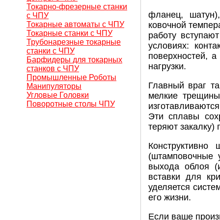
Токарно-фрезерные станки
фланец, шатун)
с ЧПУ
Токарные автоматы с ЧПУ
ковочной темпера
Токарные станки с ЧПУ
работу вступаю
Трубонарезные токарные
условиях: конт
станки с ЧПУ
поверхностей, 
Барфидеры для токарных
нагрузки.
станков с ЧПУ
Промышленные Роботы
Главный враг та
Манипуляторы
Угловые Головки
мелкие трещины
Поворотные столы ЧПУ
изготавливаютс
Эти сплавы сох
теряют закалку) 
Конструктивно
(штамповочные у
выхода облоя (
вставки для кр
уделяется систе
его жизни.
Если ваше произ