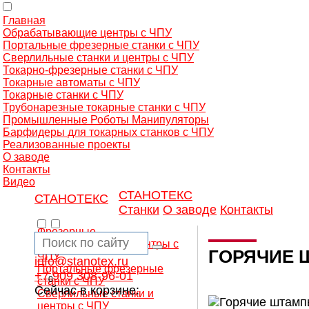
Главная
Обрабатывающие центры с ЧПУ
Портальные фрезерные станки с ЧПУ
Сверлильные станки и центры с ЧПУ
Токарно-фрезерные станки с ЧПУ
Токарные автоматы с ЧПУ
Токарные станки с ЧПУ
Трубонарезные токарные станки с ЧПУ
Промышленные Роботы Манипуляторы
Барфидеры для токарных станков с ЧПУ
Реализованные проекты
О заводе
Контакты
Видео
СТАНОТЕКС
СТАНОТЕКС
Станки
О заводе
Контакты
Фрезерные
обрабатывающие центры с
ГОРЯЧИЕ 
ЧПУ
info@stanotex.ru
Портальные фрезерные
+7 909 308-96-01
0
станки с ЧПУ
Сейчас в корзине:
Сверлильные станки и
центры с ЧПУ