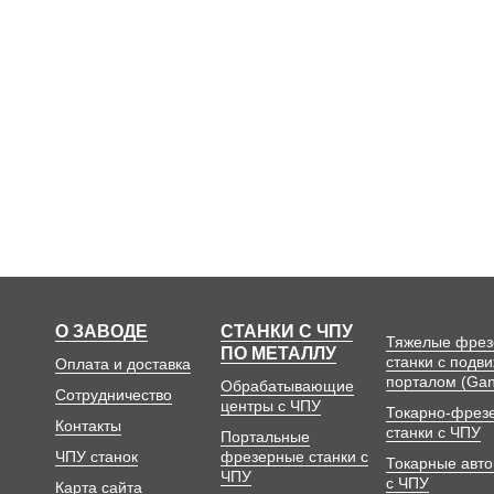
О ЗАВОДЕ
СТАНКИ С ЧПУ
Тяжелые фре
ПО МЕТАЛЛУ
станки с подв
Оплата и доставка
порталом (Gan
Обрабатывающие
Сотрудничество
центры с ЧПУ
Токарно-фрез
Контакты
станки с ЧПУ
Портальные
ЧПУ станок
фрезерные станки с
Токарные авт
ЧПУ
с ЧПУ
Карта сайта