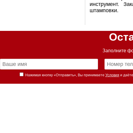
инструмент. За
штамповки.
Ост
Заполните фо
Нажимая кнопку «Отправить», Вы принимаете
Условия
и даёте