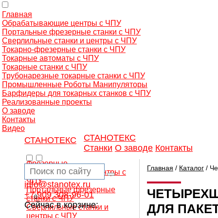
Главная
Обрабатывающие центры с ЧПУ
Портальные фрезерные станки с ЧПУ
Сверлильные станки и центры с ЧПУ
Токарно-фрезерные станки с ЧПУ
Токарные автоматы с ЧПУ
Токарные станки с ЧПУ
Трубонарезные токарные станки с ЧПУ
Промышленные Роботы Манипуляторы
Барфидеры для токарных станков с ЧПУ
Реализованные проекты
О заводе
Контакты
Видео
СТАНОТЕКС
СТАНОТЕКС
Станки
О заводе
Контакты
Фрезерные
Главная
/
Каталог
/ Ч
обрабатывающие центры с
ЧПУ
info@stanotex.ru
Портальные фрезерные
ЧЕТЫРЕХШ
+7 909 308-96-01
0
станки с ЧПУ
Сейчас в корзине:
ДЛЯ ПАКЕ
Сверлильные станки и
центры с ЧПУ