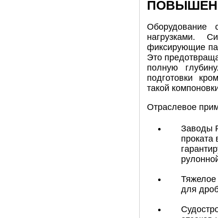
ПОВЫШЕНН
Оборудование 
нагрузками. С
фиксирующие пач
Это предотвраща
полную глубину
подготовки кро
такой компоновк
Отраслевое прим
Заводы Р
проката 
гарантир
рулонной
Тяжелое 
для дроб
Судостро