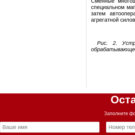
Сменные многош
специальном маг
затем автоопе
агрегатной силов
Рис. 2. Уст
обрабатывающем
Ост
Заполните фо