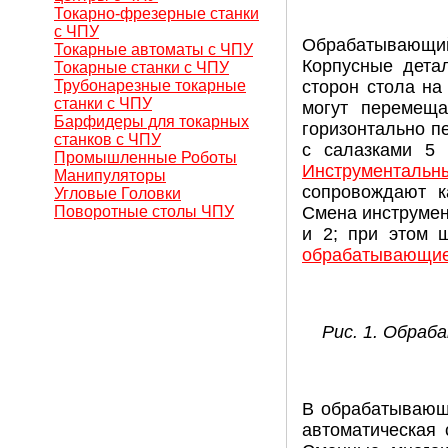
Токарно-фрезерные станки
с ЧПУ
Обрабатывающий 
Токарные автоматы с ЧПУ
Корпусные дета
Токарные станки с ЧПУ
Трубонарезные токарные
сторон стола на
станки с ЧПУ
могут перемеща
Барфидеры для токарных
горизонтально п
станков с ЧПУ
с салазками 5
Промышленные Роботы
Инструментальн
Манипуляторы
сопровождают к
Угловые Головки
Поворотные столы ЧПУ
Смена инструмен
и 2; при этом 
обрабатывающие
Рис. 1. Обра
В обрабатывающи
автоматическая