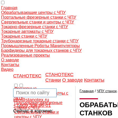
Главная
Обрабатывающие центры с ЧПУ
Портальные фрезерные станки с ЧПУ
Сверлильные станки и центры с ЧПУ
Токарно-фрезерные станки с ЧПУ
Токарные автоматы с ЧПУ
Токарные станки с ЧПУ
Трубонарезные токарные станки с ЧПУ
Промышленные Роботы Манипуляторы
Барфидеры для токарных станков с ЧПУ
Реализованные проекты
О заводе
Контакты
Видео
СТАНОТЕКС
СТАНОТЕКС
Станки
О заводе
Контакты
Фрезерные
Главная
/
ЧПУ станок
обрабатывающие центры с
ЧПУ
info@stanotex.ru
Портальные фрезерные
ОБРАБАТЫ
+7 909 308-96-01
0
станки с ЧПУ
Сейчас в корзине:
СТАНКОВ
Сверлильные станки и
центры с ЧПУ