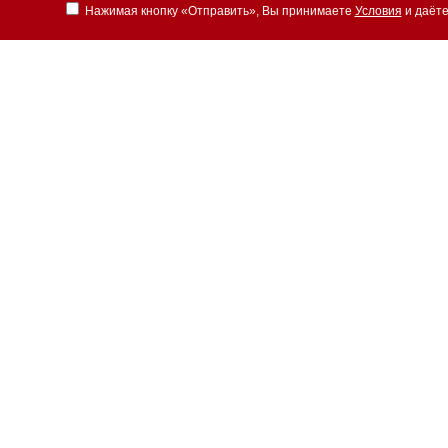
Нажимая кнопку «Отправить», Вы принимаете
Условия
и даёте