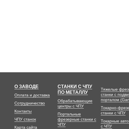
О ЗАВОДЕ
СТАНКИ С ЧПУ
Тяжелые фре
ПО МЕТАЛЛУ
станки с подв
Оплата и доставка
порталом (Gan
Обрабатывающие
Сотрудничество
центры с ЧПУ
Токарно-фрез
Контакты
станки с ЧПУ
Портальные
ЧПУ станок
фрезерные станки с
Токарные авт
ЧПУ
с ЧПУ
Карта сайта