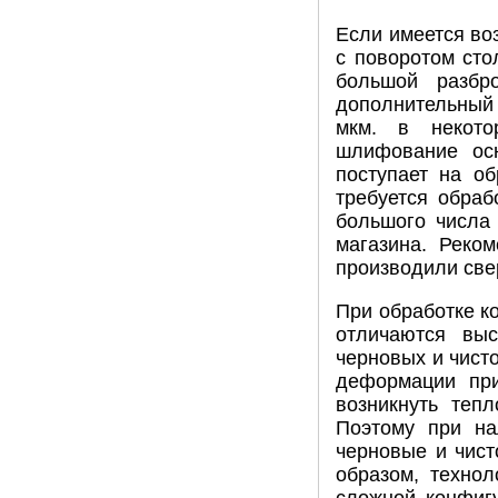
Если имеется воз
с поворотом сто
большой разбр
дополнительный
мкм. в некото
шлифование осн
поступает на о
требуется обраб
большого числа 
магазина. Реко
производили све
При обработке к
отличаются вы
черновых и чист
деформации при
возникнуть теп
Поэтому при на
черновые и чис
образом, технол