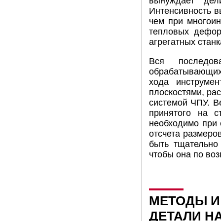
вынуждает дел
Интенсивность в
чем при многоин
тепловых дефор
агрегатных станк
Вся последов
обрабатывающих
хода инструмен
плоскостями, рас
системой ЧПУ. Ве
принятого на с
необходимо при 
отсчета размеров
быть тщательно 
чтобы она по воз
МЕТОДЫ И
ДЕТАЛИ Н