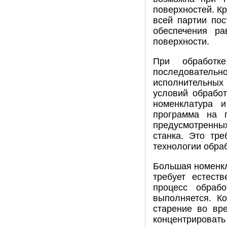
поверхностей. К
всей партии пос
обеспечения ра
поверхности.
При обработк
последовательно
исполнительных
условий обработ
номенклатура и
программа на 
предусмотренны
станка. Это тр
технологии обра
Большая номенкл
требует естест
процесс обраб
выполняется. К
старение во вр
концентрировать