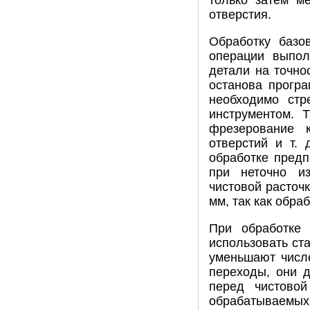
только затем м
отверстия.
Обработку базо
операции выпол
детали на точно
останова прогр
необходимо стр
инструментом. 
фрезерование 
отверстий и т.
обработке предп
при неточно из
чистовой расточк
мм, так как обра
При обработке 
использовать ст
уменьшают числ
переходы, они 
перед чистовой
обрабатываемы