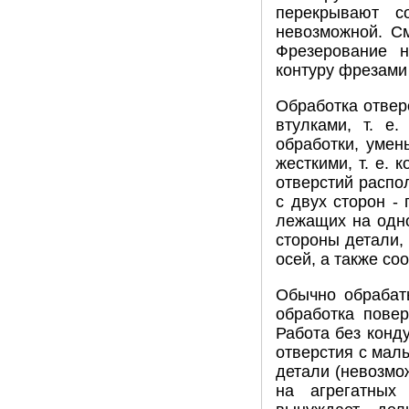
перекрывают со
невозможной. С
Фрезерование н
контуру фрезами
Обработка отвер
втулками, т. е
обработки, уме
жесткими, т. е. 
отверстий распо
с двух сторон -
лежащих на одно
стороны детали,
осей, а также со
Обычно обрабат
обработка пове
Работа без конд
отверстия с мал
детали (невозмо
на агрегатных