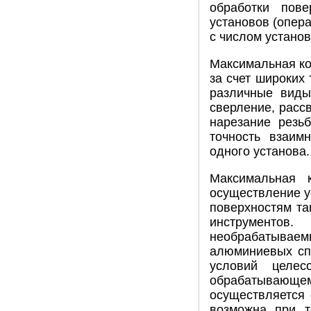
обработки пове
установов (опер
с числом установ
Максимальная ко
за счет широких
различные виды
сверление, расс
нарезание резь
точность взаим
одного установа.
Максимальная 
осуществление у
поверхностям та
инструментов
необрабатываем
алюминиевых сп
условий целес
обрабатывающем 
осуществляется 
возможна при т