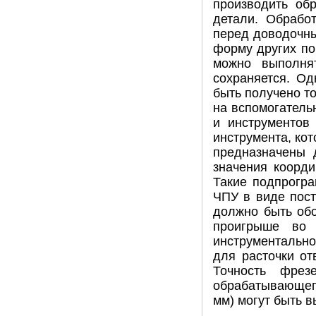
производить об
детали. Обрабо
перед доводочны
форму других по
можно выполнят
сохраняется. О
быть получено т
на вспомогательн
и инструментов
инструмента, ко
предназначены 
значения коорди
Такие подпрогра
ЧПУ в виде пост
должно быть обо
проигрыше во 
инструментально
для расточки от
Точность фрез
обрабатывающег
мм) могут быть в