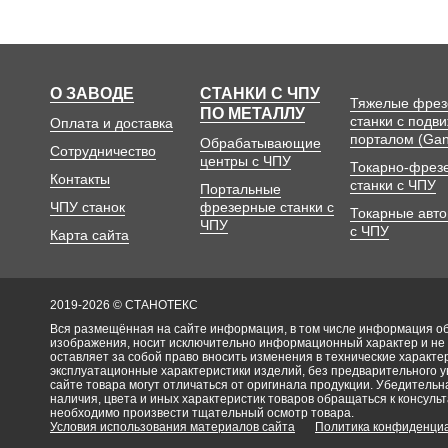
О ЗАВОДЕ
СТАНКИ С ЧПУ
Тяжелые фре
ПО МЕТАЛЛУ
станки с подв
Оплата и доставка
порталом (Gan
Обрабатывающие
Сотрудничество
центры с ЧПУ
Токарно-фрез
Контакты
станки с ЧПУ
Портальные
ЧПУ станок
фрезерные станки с
Токарные авт
ЧПУ
с ЧПУ
Карта сайта
2019-2026 © СТАНОТЕКС
Вся размещённая на сайте информация, в том числе информация об 
изображения, носит исключительно информационный характер и не
оставляет за собой право вносить изменения в технические характ
эксплуатационные характеристики изделий, без предварительного 
сайте товара могут отличаться от оригинала продукции. Убедительна
наличия, цвета и иных характеристик товаров обращаться к консульт
необходимо произвести тщательный осмотр товара.
Условия использования материалов сайта
Политика конфиденци