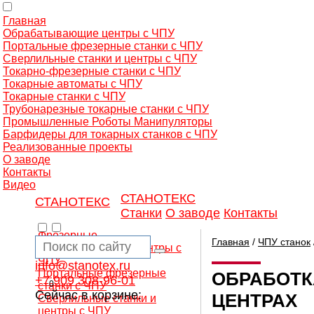
Главная
Обрабатывающие центры с ЧПУ
Портальные фрезерные станки с ЧПУ
Сверлильные станки и центры с ЧПУ
Токарно-фрезерные станки с ЧПУ
Токарные автоматы с ЧПУ
Токарные станки с ЧПУ
Трубонарезные токарные станки с ЧПУ
Промышленные Роботы Манипуляторы
Барфидеры для токарных станков с ЧПУ
Реализованные проекты
О заводе
Контакты
Видео
СТАНОТЕКС
СТАНОТЕКС
Станки
О заводе
Контакты
Фрезерные
Главная
/
ЧПУ станок
обрабатывающие центры с
ЧПУ
info@stanotex.ru
Портальные фрезерные
ОБРАБОТК
+7 909 308-96-01
0
станки с ЧПУ
Сейчас в корзине:
ЦЕНТРАХ
Сверлильные станки и
центры с ЧПУ