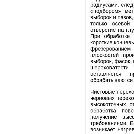
радиусами, след
«подбором» мет
выборок и пазов
только осевой 
отверстие на гл
При обработке 
короткие концев
фрезерованием
плоскостей про
выборок, фасок, 
шероховатости 
оставляется п
обрабатываются 
Чистовые перехо
черновых переход
высокоточных о
обработка пове
получение выс
требованиями. Е
возникает нагре