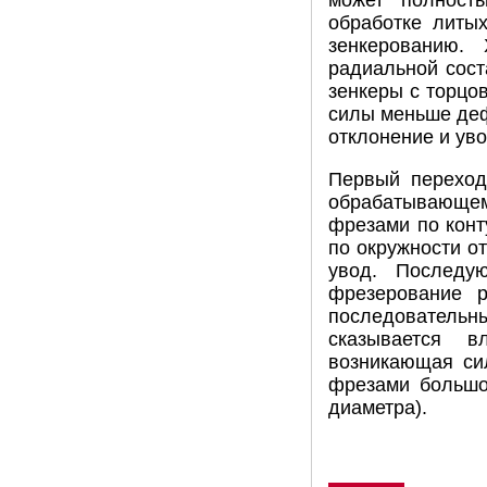
может полность
обработке литых
зенкерованию.
радиальной сост
зенкеры с торцо
силы меньше деф
отклонение и уво
Первый переход
обрабатывающе
фрезами по кон
по окружности от
увод. Последу
фрезерование р
последовательны
сказывается в
возникающая си
фрезами большо
диаметра).