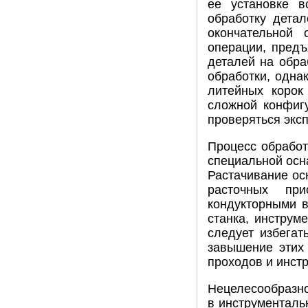
ее установке в
обработку дета
окончательной 
операции, предъ
деталей на обра
обработки, одна
литейных корок
сложной конфиг
проверяться экс
Процесс обработ
специальной осн
Растачивание ос
расточных при
кондукторными в
станка, инструм
следует избегат
завышение этих 
проходов и инстр
Нецелесообразно
в инструменталь