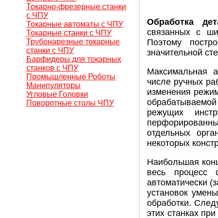
Токарно-фрезерные станки
с ЧПУ
Обработка де
Токарные автоматы с ЧПУ
связанных с ши
Токарные станки с ЧПУ
Трубонарезные токарные
Поэтому постр
станки с ЧПУ
значительной сте
Барфидеры для токарных
станков с ЧПУ
Максимальная а
Промышленные Роботы
числе ручных ра
Манипуляторы
изменения режим
Угловые Головки
обрабатываемой
Поворотные столы ЧПУ
режущих инстр
перфорированных
отдельных орга
некоторых конст
Наибольшая конц
весь процесс 
автоматически (з
установок умень
обработки. След
этих станках пр