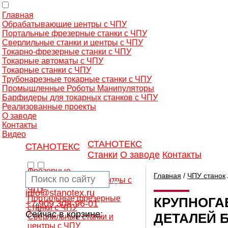
Главная
Обрабатывающие центры с ЧПУ
Портальные фрезерные станки с ЧПУ
Сверлильные станки и центры с ЧПУ
Токарно-фрезерные станки с ЧПУ
Токарные автоматы с ЧПУ
Токарные станки с ЧПУ
Трубонарезные токарные станки с ЧПУ
Промышленные Роботы Манипуляторы
Барфидеры для токарных станков с ЧПУ
Реализованные проекты
О заводе
Контакты
Видео
СТАНОТЕКС
СТАНОТЕКС
Станки
О заводе
Контакты
Фрезерные
Главная
/
ЧПУ станок
обрабатывающие центры с
ЧПУ
info@stanotex.ru
Портальные фрезерные
КРУПНОГА
+7 909 308-96-01
0
станки с ЧПУ
Сейчас в корзине:
ДЕТАЛЕЙ 
Сверлильные станки и
центры с ЧПУ