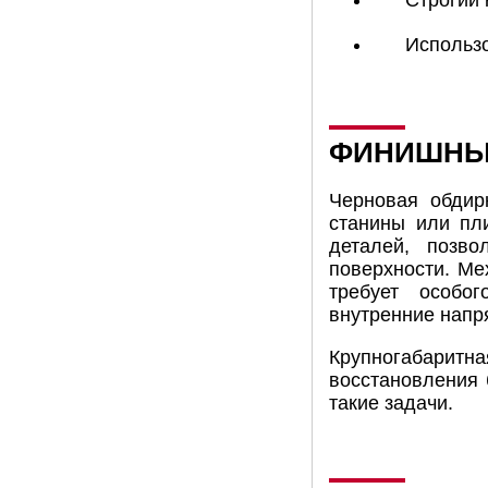
Строгий 
Использо
ФИНИШНЫЕ
Черновая обдир
станины или пл
деталей, позво
поверхности. Ме
требует особо
внутренние напр
Крупногабари
восстановления 
такие задачи.