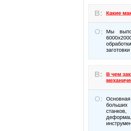
Какие ма
Мы выпо
6000х200
обработ
заготовки
В чем за
механиче
Основная 
больших 
станков
деформа
инструмен