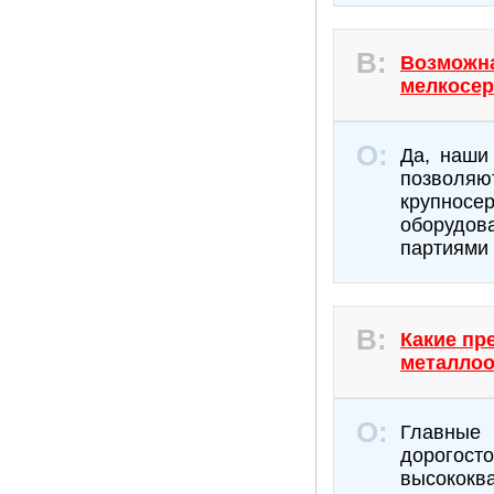
Возможна
мелкосер
Да, наши
позволяют
крупнос
оборудов
партиями 
Какие пр
металлоо
Главные
дорог
высокок