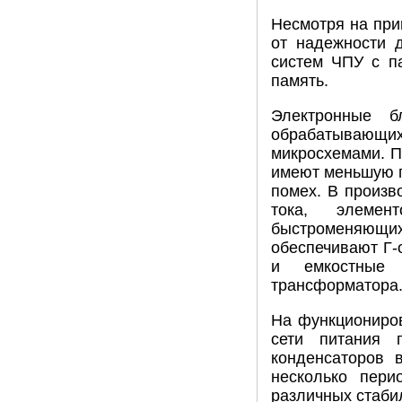
Несмотря на при
от надежности 
систем ЧПУ с п
память.
Электронные б
обрабатывающи
микросхемами. П
имеют меньшую п
помех. В произв
тока, элемен
быстроменяющих
обеспечивают Г-
и емкостные 
трансформатора
На функциониро
сети питания п
конденсаторов 
несколько пери
различных стаби