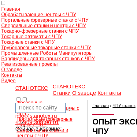
Главная
Обрабатывающие центры с ЧПУ
Портальные фрезерные станки с ЧПУ
Сверлильные станки и центры с ЧПУ
Токарно-фрезерные станки с ЧПУ
Токарные автоматы с ЧПУ
Токарные станки с ЧПУ
Трубонарезные токарные станки с ЧПУ
Промышленные Роботы Манипуляторы
Барфидеры для токарных станков с ЧПУ
Реализованные проекты
О заводе
Контакты
Видео
СТАНОТЕКС
СТАНОТЕКС
Станки
О заводе
Контакты
Фрезерные
Главная
/
ЧПУ станок
обрабатывающие центры с
ЧПУ
info@stanotex.ru
Портальные фрезерные
ОПЫТ ЭКС
+7 909 308-96-01
0
станки с ЧПУ
Сейчас в корзине:
ЧПУ
Сверлильные станки и
центры с ЧПУ