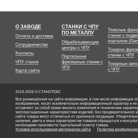
О ЗАВОДЕ
СТАНКИ С ЧПУ
Тяжелые фре
ПО МЕТАЛЛУ
станки с подв
Оплата и доставка
порталом (Gan
Обрабатывающие
Сотрудничество
центры с ЧПУ
Токарно-фрез
Контакты
станки с ЧПУ
Портальные
ЧПУ станок
фрезерные станки с
Токарные авт
ЧПУ
с ЧПУ
Карта сайта
2019-2026 © СТАНОТЕКС
Вся размещённая на сайте информация, в том числе информация об 
изображения, носит исключительно информационный характер и не
оставляет за собой право вносить изменения в технические характ
эксплуатационные характеристики изделий, без предварительного 
сайте товара могут отличаться от оригинала продукции. Убедительна
наличия, цвета и иных характеристик товаров обращаться к консульт
необходимо произвести тщательный осмотр товара.
Условия использования материалов сайта
Политика конфиденци