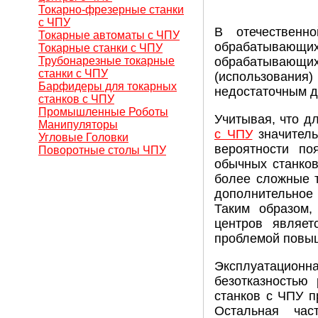
Токарно-фрезерные станки
с ЧПУ
В отечественн
Токарные автоматы с ЧПУ
обрабатывающи
Токарные станки с ЧПУ
Трубонарезные токарные
обрабатывающих 
станки с ЧПУ
(использования)
Барфидеры для токарных
недостаточным д
станков с ЧПУ
Промышленные Роботы
Учитывая, что д
Манипуляторы
с ЧПУ
значитель
Угловые Головки
вероятности по
Поворотные столы ЧПУ
обычных станков
более сложные т
дополнительное
Таким образом,
центров являет
проблемой повы
Эксплуатационн
безотказностью
станков с ЧПУ п
Остальная час