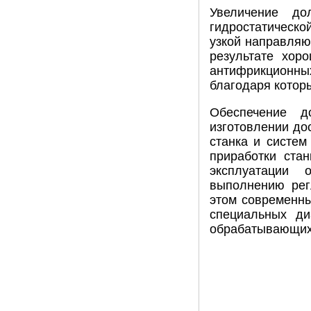
Увеличение до
гидростатическ
узкой направляю
результате хор
антифрикционных
благодаря которы
Обеспечение д
изготовлении до
станка и систем
приработки ста
эксплуатации 
выполнению рег
этом современн
специальных ди
обрабатывающих