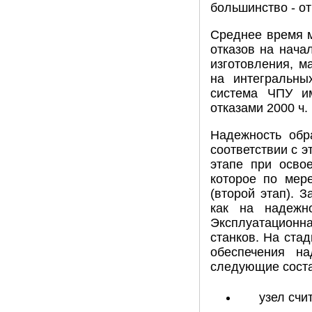
большинство - от
Среднее время м
отказов на нача
изготовления, 
на интегральны
система ЧПУ и
отказами 2000 ч.
Надежность обр
соответствии с э
этапе при осво
которое по мере
(второй этап). З
как на надежн
Эксплуатационн
станков. На ста
обеспечения на
следующие соста
узел счи