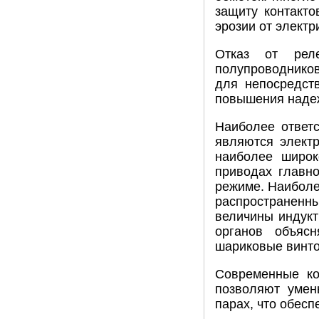
защиту контакто
эрозии от электр
Отказ от реле
полупроводников
для непосредст
повышения надеж
Наиболее ответ
являются электр
наиболее широк
приводах главн
режиме. Наиболе
распространенн
величины индукт
органов объяс
шариковые винт
Современные ко
позволяют умен
парах, что обесп